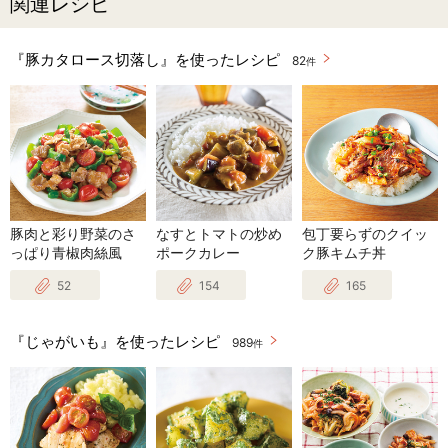
関連レシピ
『豚カタロース切落し』を使ったレシピ
82
件
豚肉と彩り野菜のさ
なすとトマトの炒め
包丁要らずのクイッ
っぱり青椒肉絲風
ポークカレー
ク豚キムチ丼
52
154
165
『じゃがいも』を使ったレシピ
989
件