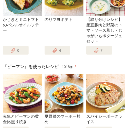
かじきとミニトマト
のりマヨポテト
【取り分けレシピ】
のバジルオイルソテ
産直豚肉と野菜のト
ー
マトソース蒸し・じ
ゃがいもポタージュ
セット
0
4
7
『ピーマン』を使ったレシピ
1018
件
赤魚とピーマンの黄
夏野菜のマーボー炒
スパイシーポークラ
金比照り焼き
め
イス