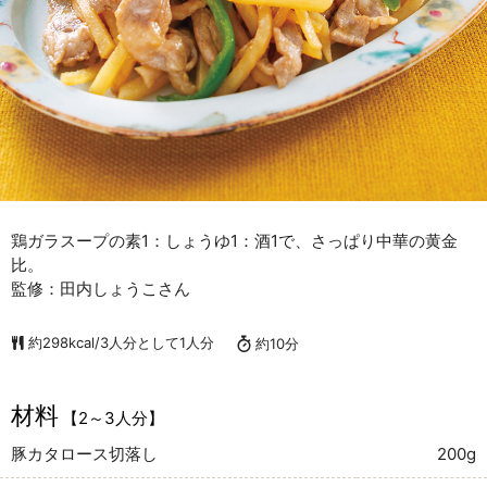
鶏ガラスープの素1：しょうゆ1：酒1で、さっぱり中華の黄金
比。
監修：田内しょうこさん
約298kcal/3人分として1人分
約10分
材料
【2～3人分】
豚カタロース切落し
200g