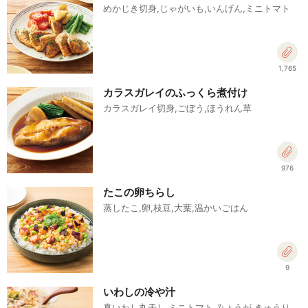
めかじき切身,じゃがいも,いんげん,ミニトマト
1,765
カラスガレイのふっくら煮付け
カラスガレイ切身,ごぼう,ほうれん草
976
たこの卵ちらし
蒸したこ,卵,枝豆,大葉,温かいごはん
9
いわしの冷や汁
真いわし丸干し,ミニトマト,みょうが,きゅうり,