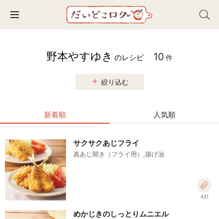
Toggle navigation
野本やすゆき
10
のレシピ
件
絞り込む
新着順
人気順
サクサクあじフライ
真あじ開き（フライ用）,揚げ油
431
めかじきのしっとりムニエル