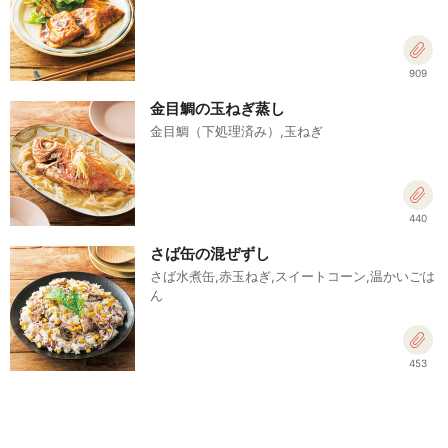
909
金目鯛の玉ねぎ蒸し
金目鯛（下処理済み）,玉ねぎ
440
さば缶の混ぜずし
さば水煮缶,赤玉ねぎ,スイートコーン,温かいごは
ん
453