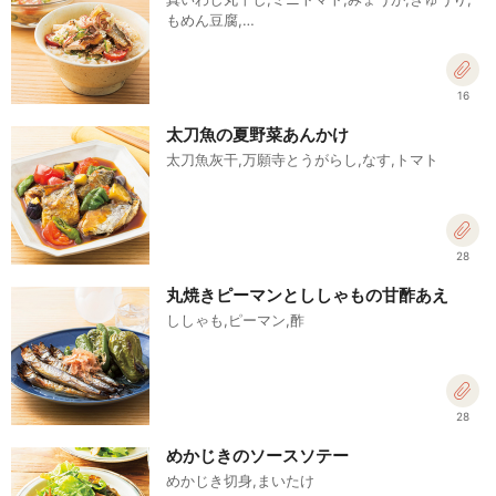
もめん豆腐,…
16
太刀魚の夏野菜あんかけ
太刀魚灰干,万願寺とうがらし,なす,トマト
28
丸焼きピーマンとししゃもの甘酢あえ
ししゃも,ピーマン,酢
28
めかじきのソースソテー
めかじき切身,まいたけ