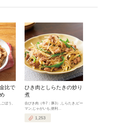
金比で
ひき肉としらたきの炒り
め
煮
,ごぼう,
合びき肉（牛7：豚3）,しらたき,ピー
マン,じゃがいも,便利…
1,253