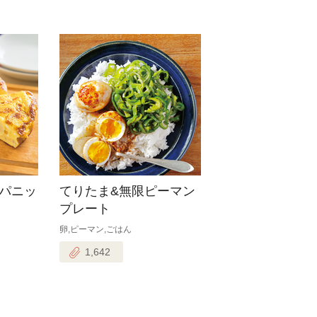
パニッ
てりたま&無限ピーマン
プレート
卵,ピーマン,ごはん
1,642