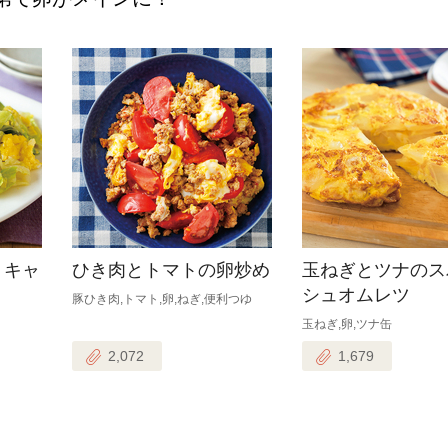
！キャ
ひき肉とトマトの卵炒め
玉ねぎとツナのス
シュオムレツ
豚ひき肉,トマト,卵,ねぎ,便利つゆ
玉ねぎ,卵,ツナ缶
2,072
1,679