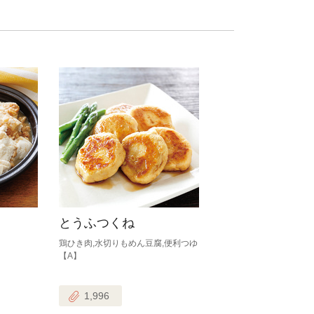
とうふつくね
鶏ひき肉,水切りもめん豆腐,便利つゆ
【A】
1,996