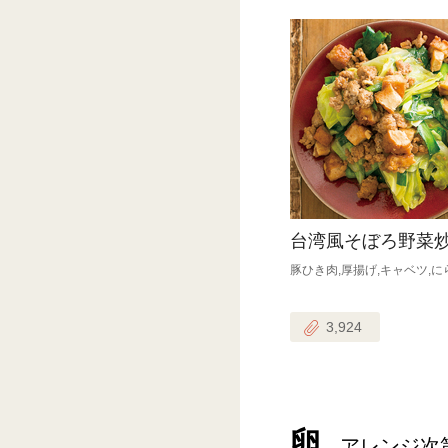
台湾風そぼろ野菜
豚ひき肉,厚揚げ,キャベツ,に
3,924
卵
アレンジ次