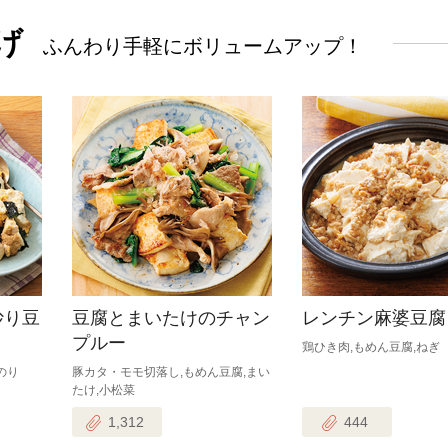
げ
ふんわり手軽にボリュームアップ！
炒り豆
豆腐とまいたけのチャン
レンチン麻婆豆腐
プルー
鶏ひき肉,もめん豆腐,ねぎ
のり
豚カタ・モモ切落し,もめん豆腐,まい
たけ,小松菜
1,312
444