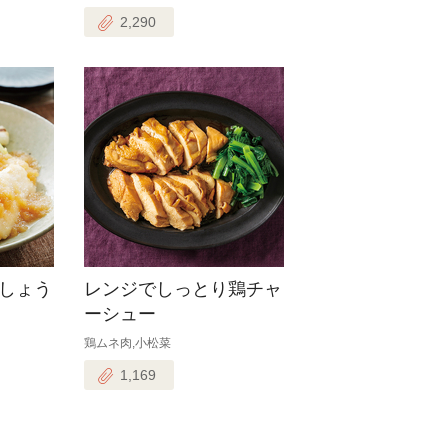
2,290
しょう
レンジでしっとり鶏チャ
ーシュー
鶏ムネ肉,小松菜
1,169