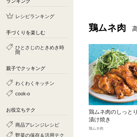
ランキング
鶏肉
レシピランキング
魚
鶏ムネ肉
手づくりを楽しむ
ピーマン
ひとさじのときめき時
間
トマト
親子でクッキング
わくわくキッチン
cook-o
お役立ちテク
鶏ムネ肉のしっと
漬け焼き
商品アレンジレシピ
鶏ムネ肉
野菜の保存＆活用テク