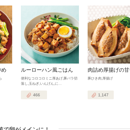
炒め
ルーローハン風ごはん
肉詰め厚揚げの甘
ら
便利なコロコロミニ厚あげ,豚バラ切
豚ひき肉,厚揚げ
落し,玉ねぎ,いんげん,に…
466
1,147
第で卵がメインに！