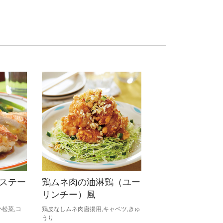
ステー
鶏ムネ肉の油淋鶏（ユー
リンチー）風
小松菜,コ
鶏皮なしムネ肉唐揚用,キャベツ,きゅ
うり