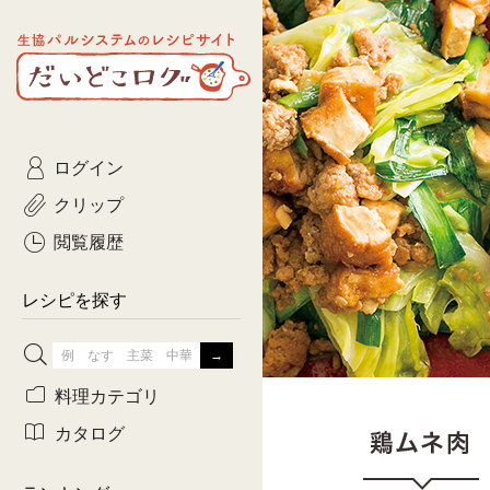
生協パルシステムのレシピ
コトコト
サイト
主菜
ひとさ
だいどこログ
サラダ・あえもの
農家生
Kinari
ログイン
常備菜・作りおき
おきらくだ
yumyumいっしょご
クリップ
おつまみ
3日分ご
ぷれーんぺいじ
閲覧履歴
3日分ご
乾物屋さん
レシピを探す
つくりお
がんば
料理カテゴリ
有賀薫さんのスー
カタログ
牛肉