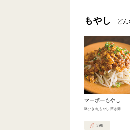
もやし
どん
マーボーもやし
豚ひき肉,もやし,溶き卵
398