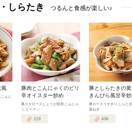
・しらたき
つるんと食感が楽しい♪
煮風
豚肉とこんにゃくのピリ
豚としらたきの黄
辛オイスター炒め
きんぴら風甘辛炒
もこんに
豚カタロースしょうが焼用,こんにゃ
豚ロースうすぎり,しらたき
く,ピーマン
葉ねぎ
219
436