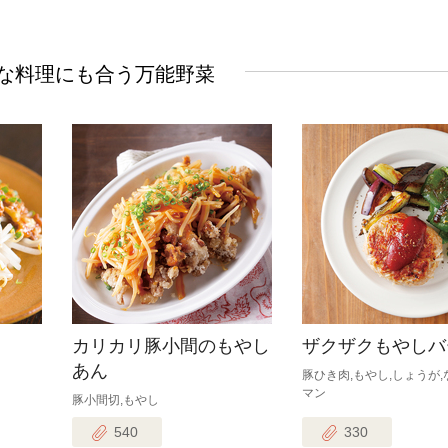
な料理にも合う万能野菜
カリカリ豚小間のもやし
ザクザクもやしバ
あん
豚ひき肉,もやし,しょうが,
マン
豚小間切,もやし
540
330