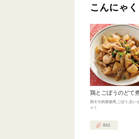
こんにゃく
鶏とごぼうのどて
鶏モモ肉唐揚用,ごぼう,生い
ゃく
841