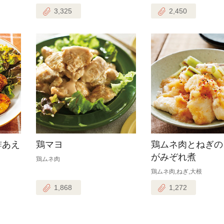
3,325
2,450
酢あえ
鶏マヨ
鶏ムネ肉とねぎの
がみぞれ煮
鶏ムネ肉
鶏ムネ肉,ねぎ,大根
1,868
1,272