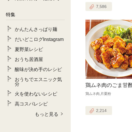
7,586
特集
かんたんさっぱり麺
だいどこログInstagram
夏野菜レシピ
おうち居酒屋
酸味が決め手のレシピ
おうちでエスニック気
分
鶏ムネ肉のごま甘
火を使わないレシピ
鶏ムネ肉,片栗粉
高コスパレシピ
2,214
もっと見る