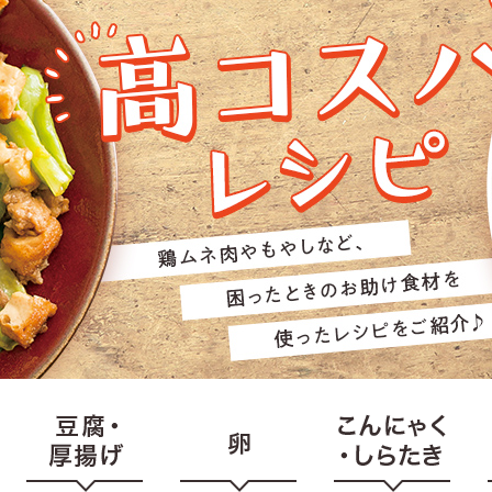
じのときめき時間
副菜
まれの野菜レシピ
汁物
1歳半からの幼児食
お弁当
はん
はんセット（2人分）
おやつ・デザート
はんセット（3人分）
き肉魚菜菜セット
らない平日ごはん
プ
飛田和緒さんレシピ
探す
豚肉