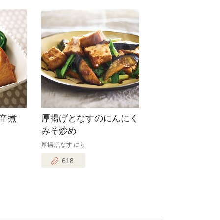
辛煮
厚揚げとなすのにんにく
みそ炒め
厚揚げ,なす,にら
618