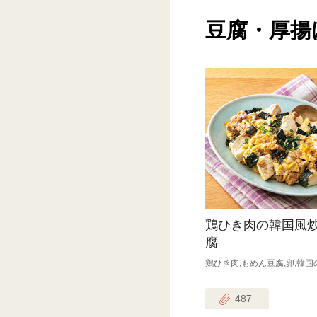
豆腐・厚揚
鶏ひき肉の韓国風
腐
鶏ひき肉,もめん豆腐,卵,韓国
487