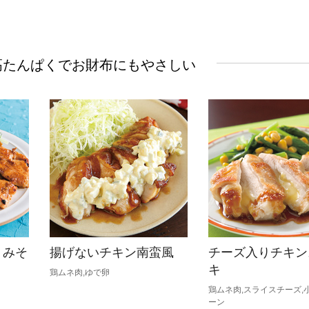
ひき肉
アスパラガス
高たんぱくでお財布にもやさしい
なす
たまねぎ
りみそ
揚げないチキン南蛮風
チーズ入りチキン
キ
鶏ムネ肉,ゆで卵
鶏ムネ肉,スライスチーズ,
ーン