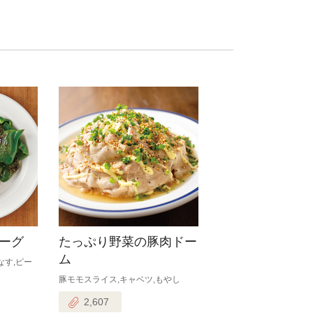
ーグ
たっぷり野菜の豚肉ドー
ム
なす,ピー
豚モモスライス,キャベツ,もやし
2,607