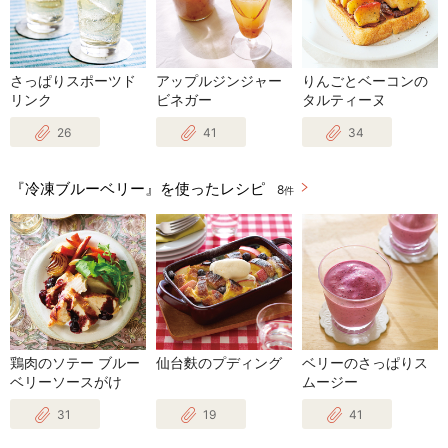
さっぱりスポーツド
アップルジンジャー
りんごとベーコンの
リンク
ビネガー
タルティーヌ
26
41
34
『冷凍ブルーベリー』を使ったレシピ
8
件
鶏肉のソテー ブルー
仙台麩のプディング
ベリーのさっぱりス
ベリーソースがけ
ムージー
31
19
41