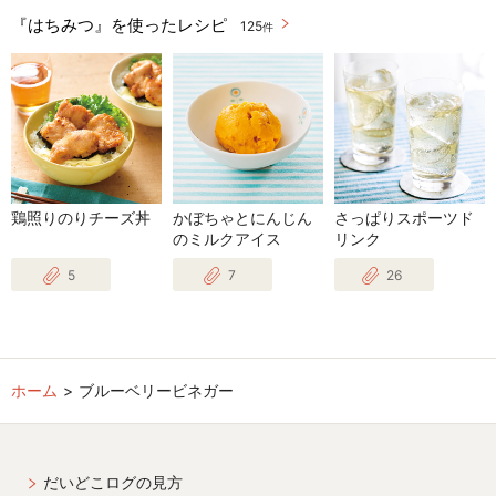
『はちみつ』を使ったレシピ
125
件
鶏照りのりチーズ丼
かぼちゃとにんじん
さっぱりスポーツド
のミルクアイス
リンク
5
7
26
ホーム
ブルーベリービネガー
だいどこログの見方