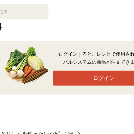
117
料
ログインすると、レシピで使用さ
パルシステムの商品が注文でき
ログイン
皮とり）』を使ったレシピ
14
件