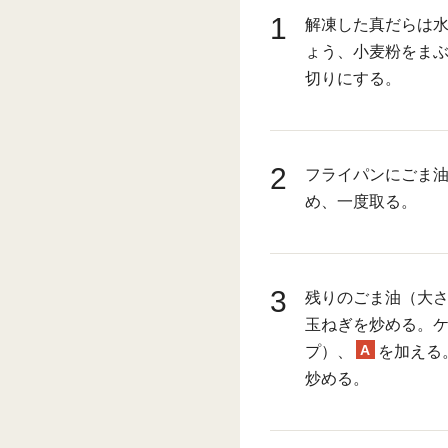
1
解凍した真だらは
ょう、小麦粉をま
切りにする。
2
フライパンにごま油
め、一度取る。
3
残りのごま油（大さ
玉ねぎを炒める。ケ
A
プ）、
を加える
炒める。