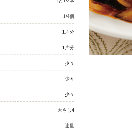
1と1/2本
ひき肉
1/4個
アスパラガス
1片分
なす
1片分
たまねぎ
少々
少々
少々
大さじ4
適量