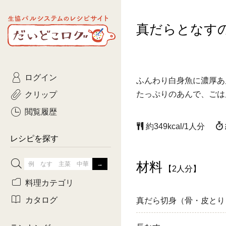
生協パルシステムのレシピ
真だらとなす
コトコト
サイト
主菜
ひとさ
だいどこログ
サラダ・あえもの
農家生
Kinari
ログイン
常備菜・作りおき
おきらくだ
ふんわり白身魚に濃厚あ
yumyumいっしょご
クリップ
たっぷりのあんで、ごは
おつまみ
3日分ご
ぷれーんぺいじ
閲覧履歴
約349kcal/1人分
3日分ご
乾物屋さん
レシピを探す
つくりお
材料
【2人分】
がんば
料理カテゴリ
有賀薫さんのスー
カタログ
真だら切身（骨・皮とり
牛肉