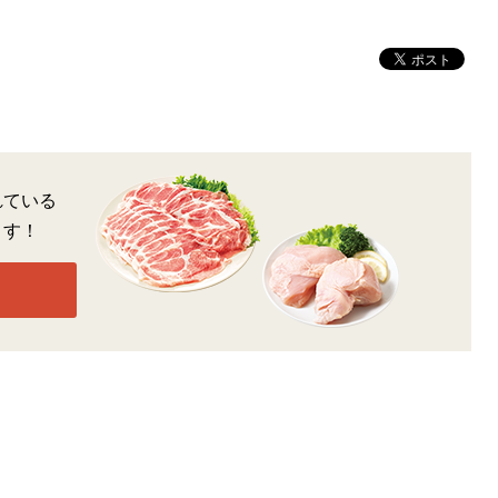
れている
ます！