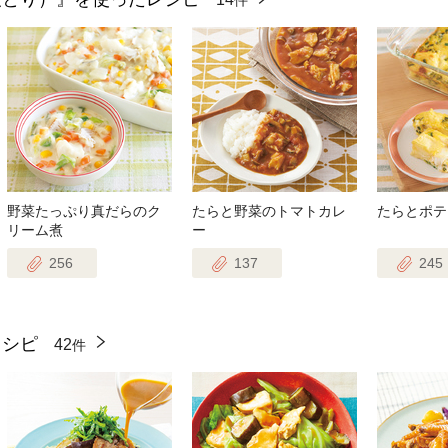
野菜たっぷり真だらのク
たらと野菜のトマトカレ
たらとポテ
リーム煮
ー
256
137
245
レシピ
42
件