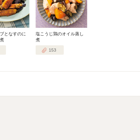
ブとなすのに
塩こうじ鶏のオイル蒸し
煮
煮
153