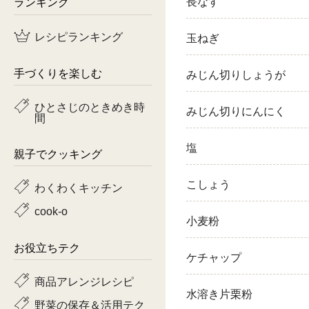
ランキング
長なす
鶏肉
レシピランキング
玉ねぎ
魚
手づくりを楽しむ
みじん切りしょうが
ピーマン
ひとさじのときめき時
みじん切りにんにく
間
トマト
塩
親子でクッキング
こしょう
わくわくキッチン
cook-o
小麦粉
お役立ちテク
ケチャップ
商品アレンジレシピ
水溶き片栗粉
野菜の保存＆活用テク