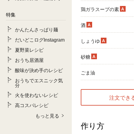
A
鶏ガラスープの素
特集
A
酒
かんたんさっぱり麺
だいどこログInstagram
A
しょうゆ
夏野菜レシピ
A
砂糖
おうち居酒屋
酸味が決め手のレシピ
ごま油
おうちでエスニック気
分
火を使わないレシピ
注文でき
高コスパレシピ
もっと見る
作り方