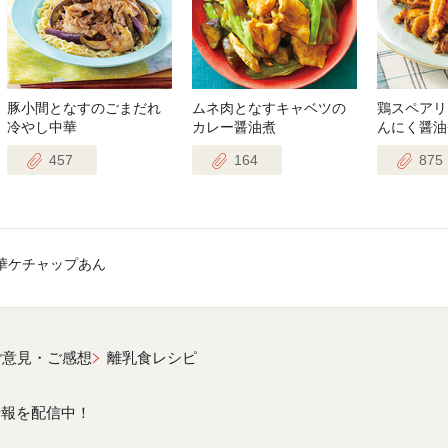
豚小間となすのごまだれ
ムネ肉となすキャベツの
鶏スペアリ
冷やし中華
カレー醤油煮
んにく醤油
457
164
875
華ケチャップあん
ご意見・ご感想
離乳食レシピ
情報を配信中！