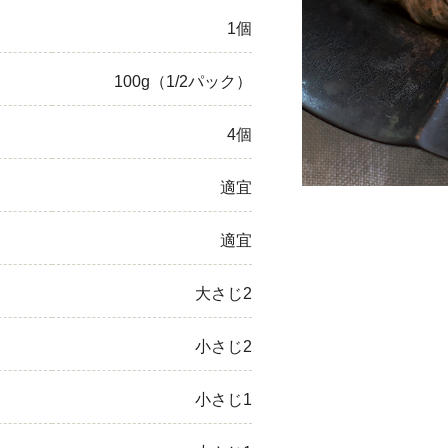
1個
ひき肉
アスパラガス
100g（1/2パック）
なす
4個
たまねぎ
適宜
適宜
大さじ2
小さじ2
小さじ1