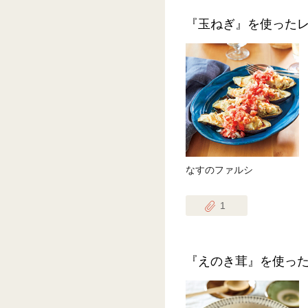
『玉ねぎ』を使った
なすのファルシ
1
『えのき茸』を使っ