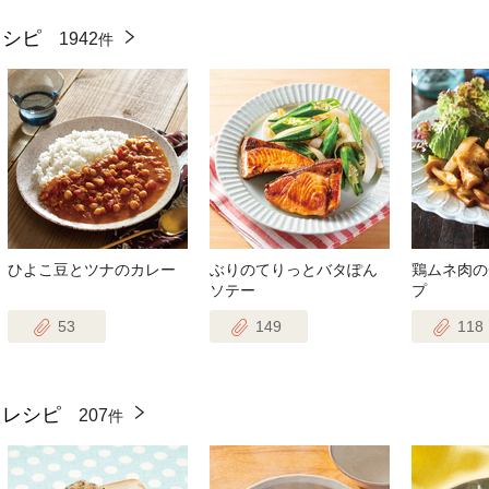
レシピ
1942
件
ひよこ豆とツナのカレー
ぶりのてりっとバタぽん
鶏ムネ肉の
ソテー
プ
53
149
118
たレシピ
207
件