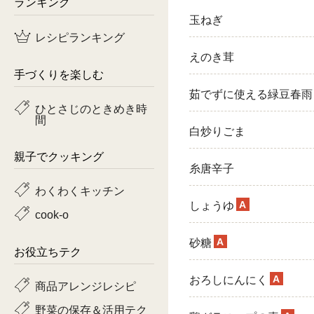
ランキング
玉ねぎ
鶏肉
レシピランキング
魚
えのき茸
手づくりを楽しむ
ピーマン
茹でずに使える緑豆春雨
ひとさじのときめき時
間
トマト
白炒りごま
親子でクッキング
糸唐辛子
わくわくキッチン
A
しょうゆ
cook-o
A
砂糖
お役立ちテク
A
おろしにんにく
商品アレンジレシピ
野菜の保存＆活用テク