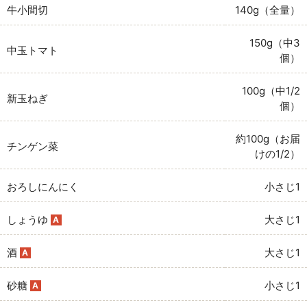
牛小間切
140g（全量）
150g（中3
中玉トマト
個）
100g（中1/2
新玉ねぎ
個）
約100g（お届
チンゲン菜
けの1/2）
おろしにんにく
小さじ1
しょうゆ
大さじ1
A
酒
大さじ1
A
砂糖
小さじ1
A