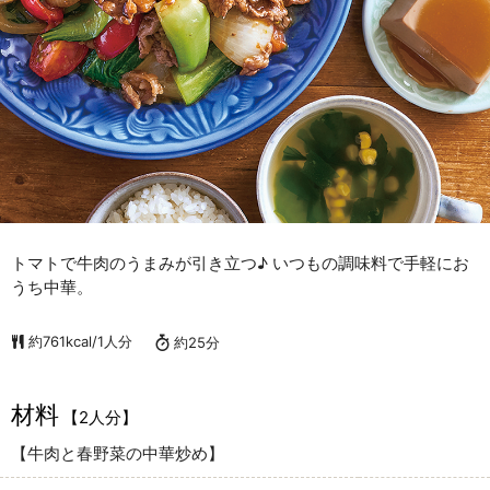
トマトで牛肉のうまみが引き立つ♪ いつもの調味料で手軽にお
うち中華。
約761kcal/1人分
約25分
材料
【2人分】
【牛肉と春野菜の中華炒め】