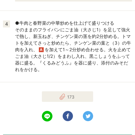
●牛肉と春野菜の中華炒めを仕上げて盛りつける
4
そのままのフライパンにごま油（大さじ1）を足して強火
で熱し、新玉ねぎ、チンゲン菜の茎を約2分炒める。トマ
トを加えてさっと炒めたら、チンゲン菜の葉と（3）の牛
肉を入れ、
を加えて1～2分炒め合わせる。火を止めて
A
ごま油（大さじ1/2）をまわし入れ、黒こしょうをふって
器に盛る。『くるみどうふ』を器に盛り、添付のみそだ
れをかける。
173
LINEで送る
Facebookでシェアする
Twitterでツイート