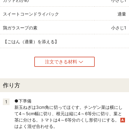
カットわかめ
小さじ1
スイートコーンドライパック
適量
鶏ガラスープの素
小さじ1
【ごはん（適量）を添える】
注文できる材料
作り方
●下準備
1
新玉ねぎは3cm角に切ってほぐす。チンゲン菜は横にし
て4～5cm幅に切り、根元は縦に4～6等分に切り、葉と
茎に分ける。トマトは4～6等分のくし形切りにする。
A
はよく混ぜ合わせる。