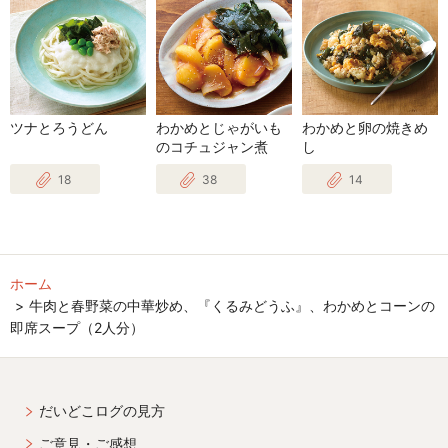
ツナとろうどん
わかめとじゃがいも
わかめと卵の焼きめ
のコチュジャン煮
し
18
38
14
ホーム
牛肉と春野菜の中華炒め、『くるみどうふ』、わかめとコーンの
即席スープ（2人分）
だいどこログの見方
ご意見・ご感想