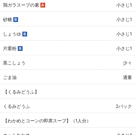
鶏ガラスープの素
小さじ1
A
砂糖
小さじ1
B
しょうゆ
小さじ1
B
片栗粉
小さじ1
B
黒こしょう
少々
ごま油
適量
【くるみどうふ】
くるみどうふ
2パック
【わかめとコーンの即席スープ】（1人分）