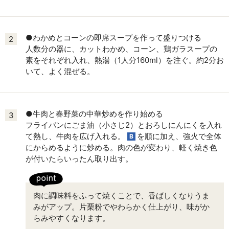
●わかめとコーンの即席スープを作って盛りつける
2
人数分の器に、カットわかめ、コーン、鶏ガラスープの
素をそれぞれ入れ、熱湯（1人分160ml）を注ぐ。約2分お
いて、よく混ぜる。
●牛肉と春野菜の中華炒めを作り始める
3
フライパンにごま油（小さじ2）とおろしにんにくを入れ
て熱し、牛肉を広げ入れる。
を順に加え、強火で全体
B
にからめるように炒める。肉の色が変わり、軽く焼き色
が付いたらいったん取り出す。
肉に調味料をふって焼くことで、香ばしくなりうま
みがアップ。片栗粉でやわらかく仕上がり、味がか
らみやすくなります。