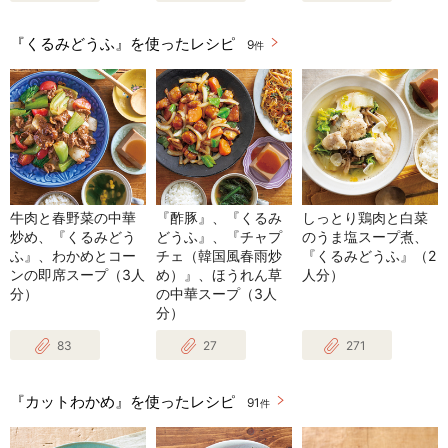
『くるみどうふ』を使ったレシピ
9
件
牛肉と春野菜の中華
『酢豚』、『くるみ
しっとり鶏肉と白菜
炒め、『くるみどう
どうふ』、『チャプ
のうま塩スープ煮、
ふ』、わかめとコー
チェ（韓国風春雨炒
『くるみどうふ』（2
ンの即席スープ（3人
め）』、ほうれん草
人分）
分）
の中華スープ（3人
分）
83
27
271
『カットわかめ』を使ったレシピ
91
件