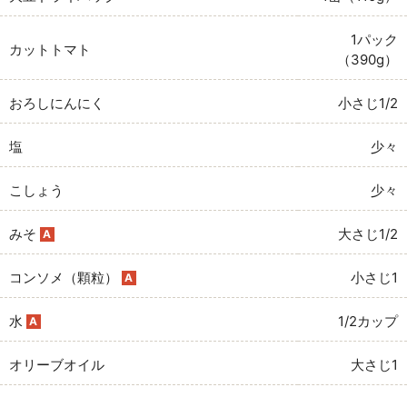
1パック
カットトマト
（390g）
おろしにんにく
小さじ1/2
塩
少々
こしょう
少々
みそ
大さじ1/2
A
コンソメ（顆粒）
小さじ1
A
水
1/2カップ
A
オリーブオイル
大さじ1