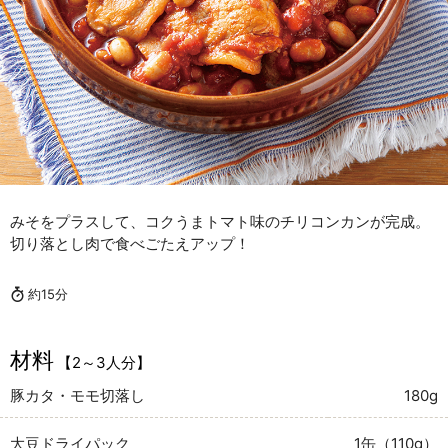
みそをプラスして、コクうまトマト味のチリコンカンが完成。
切り落とし肉で食べごたえアップ！
約15分
材料
【2～3人分】
豚カタ・モモ切落し
180g
大豆ドライパック
1缶（110g）