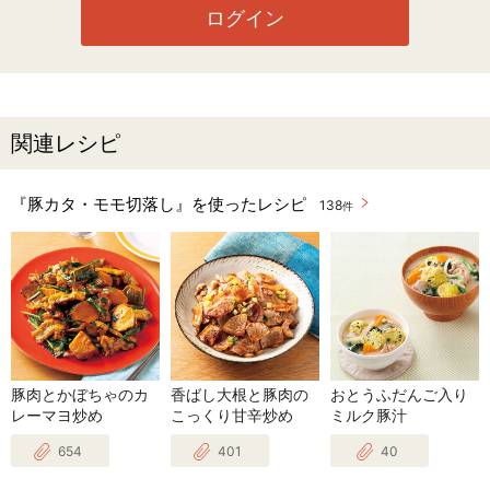
ログイン
関連レシピ
『豚カタ・モモ切落し』を使ったレシピ
138
件
豚肉とかぼちゃのカ
香ばし大根と豚肉の
おとうふだんご入り
レーマヨ炒め
こっくり甘辛炒め
ミルク豚汁
654
401
40