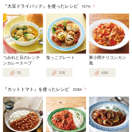
『大豆ドライパック』を使ったレシピ
107
件
つみれと豆のレンチ
鬼っこプレート
豚小間チリコンカン
ンカレースープ
風
10
318
464
『カットトマト』を使ったレシピ
208
件