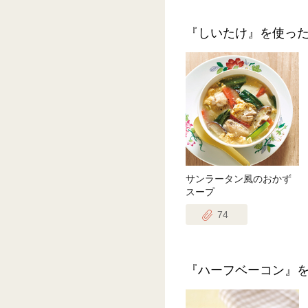
『しいたけ』を使っ
サンラータン風のおかず
スープ
74
『ハーフベーコン』