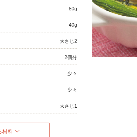
80g
ひき肉
アスパラガス
40g
なす
大さじ2
たまねぎ
2個分
少々
少々
大さじ1
る材料