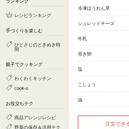
ランキング
冷凍ほうれん草
鶏肉
レシピランキング
魚
シュレッドチーズ
手づくりを楽しむ
ピーマン
牛乳
ひとさじのときめき時
間
トマト
溶き卵
親子でクッキング
塩
わくわくキッチン
こしょう
cook-o
油
お役立ちテク
商品アレンジレシピ
注文でき
野菜の保存＆活用テク