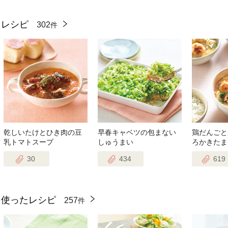
たレシピ
302
件
乾しいたけとひき肉の豆
早春キャベツの包まない
鶏だんごと
乳トマトスープ
しゅうまい
ろかきたま
30
434
619
を使ったレシピ
257
件