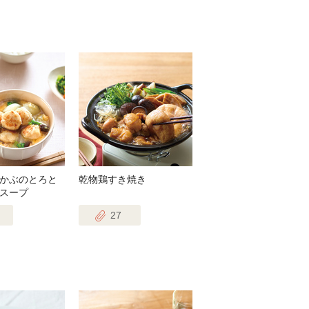
かぶのとろと
乾物鶏すき焼き
スープ
27