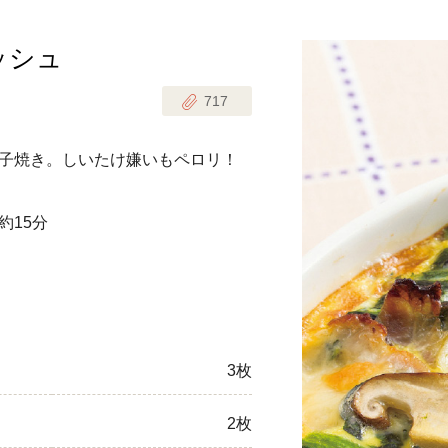
ッシュ
じのときめき時間
副菜
717
まれの野菜レシピ
汁物
1歳半からの幼児食
お弁当
子焼き。しいたけ嫌いもペロリ！
はん
はんセット（2人分）
おやつ・デザート
約15分
はんセット（3人分）
き肉魚菜菜セット
らない平日ごはん
3枚
プ
飛田和緒さんレシピ
2枚
探す
豚肉