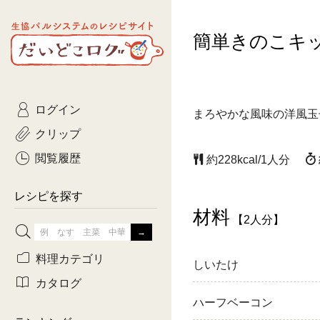
生協パルシステムのレシピ
簡単きのこキ
コトコト
サイト
主菜
ひとさ
だいどこログ
サラダ・あえもの
農家生
Kinari
ログイン
常備菜・作りおき
おきらくだ
まろやかな風味の洋風玉
yumyumいっしょご
クリップ
おつまみ
3日分ご
ぷれーんぺいじ
閲覧履歴
約228kcal/1人分
3日分ご
乾物屋さん
レシピを探す
つくりお
材料
【2人分】
がんば
料理カテゴリ
しいたけ
有賀薫さんのスー
カタログ
ハーフベーコン
牛肉