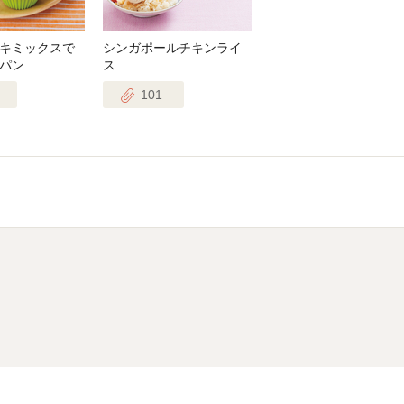
キミックスで
シンガポールチキンライ
パン
ス
101