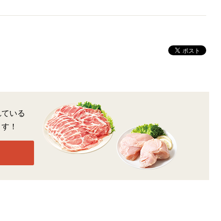
れている
ます！