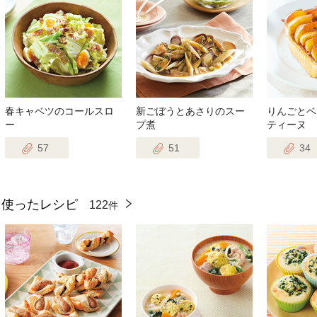
春キャベツのコールスロ
新ごぼうとあさりのスー
りんごとベ
ー
プ煮
ティーヌ
57
51
34
を使ったレシピ
122
件