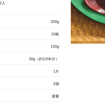
2人
ひき肉
アスパラガス
200g
なす
10枚
たまねぎ
150g
30g（約1/3本分）
1片
2個
適量