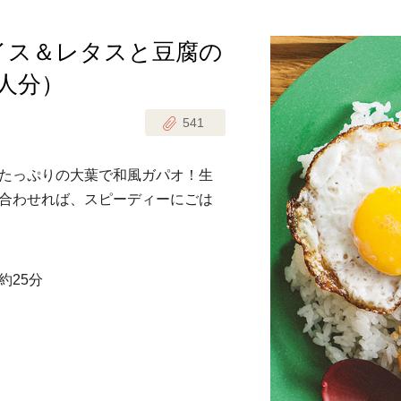
イス＆レタスと豆腐の
じのときめき時間
副菜
人分）
まれの野菜レシピ
汁物
541
1歳半からの幼児食
お弁当
はん
たっぷりの大葉で和風ガパオ！生
はんセット（2人分）
おやつ・デザート
合わせれば、スピーディーにごは
はんセット（3人分）
き肉魚菜菜セット
約25分
らない平日ごはん
プ
飛田和緒さんレシピ
探す
豚肉