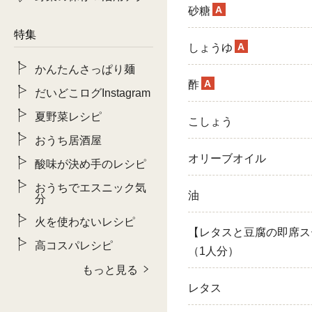
A
砂糖
特集
A
しょうゆ
かんたんさっぱり麺
A
酢
だいどこログInstagram
夏野菜レシピ
こしょう
おうち居酒屋
オリーブオイル
酸味が決め手のレシピ
おうちでエスニック気
油
分
火を使わないレシピ
【レタスと豆腐の即席ス
高コスパレシピ
（1人分）
もっと見る
レタス