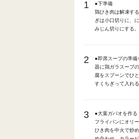
1
●下準備
鶏ひき肉は解凍する
ぎは小口切りに、
みじん切りにする
2
●即席スープの準備
器に鶏ガラスープ
腐をスプーンでひ
すくちぎって入れ
3
●大葉ガパオを作る
フライパンにオリ
ひき肉を中火で炒
め合わせ、カラー