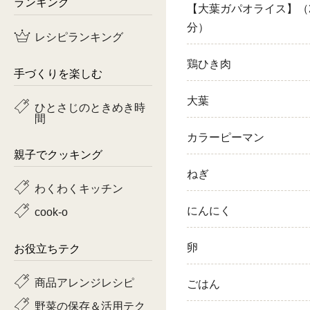
ランキング
【大葉ガパオライス】（
鶏肉
分）
レシピランキング
魚
鶏ひき肉
手づくりを楽しむ
ピーマン
大葉
ひとさじのときめき時
間
トマト
カラーピーマン
親子でクッキング
ねぎ
わくわくキッチン
にんにく
cook-o
卵
お役立ちテク
商品アレンジレシピ
ごはん
野菜の保存＆活用テク