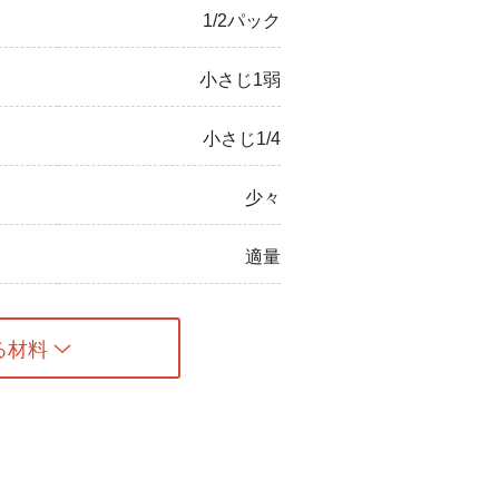
1/2パック
小さじ1弱
小さじ1/4
少々
適量
る材料