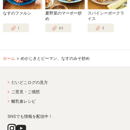
なすのファルシ
夏野菜のマーボー炒
スパイシーポークラ
め
イス
1
43
5
ホーム
めかじきとピーマン、なすのみそ炒め
だいどこログの見方
ご意見・ご感想
離乳食レシピ
SNSでも情報を配信中！