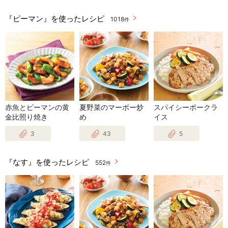
『ピーマン』を使ったレシピ
1018
件
赤魚とピーマンの黄
夏野菜のマーボー炒
スパイシーポークラ
金比照り焼き
め
イス
3
43
5
『なす』を使ったレシピ
552
件