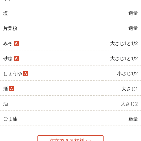
塩
適量
片栗粉
適量
みそ
大さじ1と1/2
A
砂糖
大さじ1と1/2
A
しょうゆ
小さじ1/2
A
酒
大さじ1
A
油
大さじ2
ごま油
適量
注文できる材料