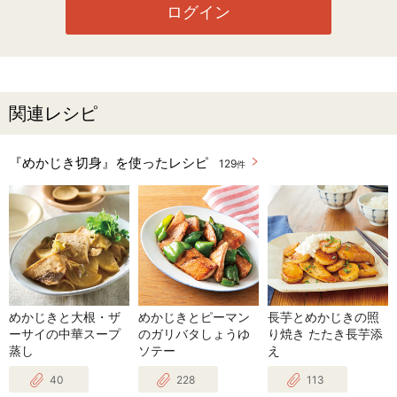
ログイン
関連レシピ
『めかじき切身』を使ったレシピ
129
件
めかじきと大根・ザ
めかじきとピーマン
長芋とめかじきの照
ーサイの中華スープ
のガリバタしょうゆ
り焼き たたき長芋添
蒸し
ソテー
え
40
228
113