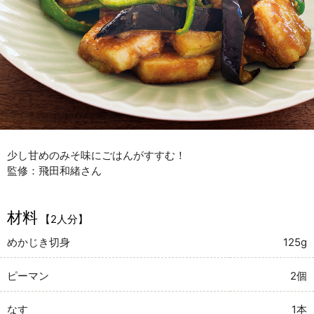
少し甘めのみそ味にごはんがすすむ！
監修：飛田和緒さん
材料
【2人分】
めかじき切身
125g
ピーマン
2個
なす
1本