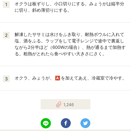
オクラは板ずりし、小口切りにする。みょうがは縦半分
1
に切り、斜め薄切りにする。
解凍したササミは水けをふき取り、耐熱ボウルに入れて
2
塩、酒をふる。ラップをして電子レンジで途中で裏返し
ながら2分半ほど（600Wの場合）、熱が通るまで加熱す
る。粗熱がとれたら食べやすい大きさにさく。
オクラ、みょうが、
を加えてあえ、冷蔵室で冷やす。
A
3
1,246
LINEで送る
Facebookでシェアする
Twitterでツイート