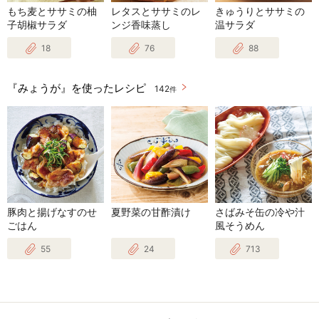
もち麦とササミの柚
レタスとササミのレ
きゅうりとササミの
子胡椒サラダ
ンジ香味蒸し
温サラダ
18
76
88
『みょうが』を使ったレシピ
142
件
豚肉と揚げなすのせ
夏野菜の甘酢漬け
さばみそ缶の冷や汁
ごはん
風そうめん
55
24
713