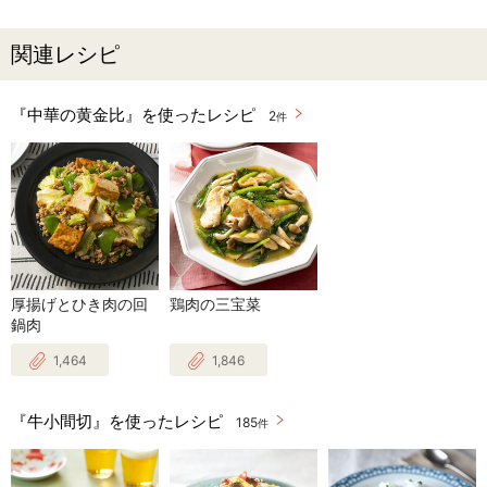
関連レシピ
『中華の黄金比』を使ったレシピ
2
件
厚揚げとひき肉の回
鶏肉の三宝菜
鍋肉
1,464
1,846
『牛小間切』を使ったレシピ
185
件