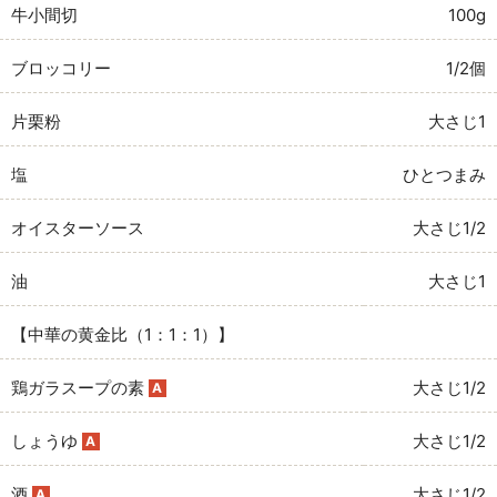
牛小間切
100g
ブロッコリー
1/2個
片栗粉
大さじ1
塩
ひとつまみ
オイスターソース
大さじ1/2
油
大さじ1
【中華の黄金比（1：1：1）】
鶏ガラスープの素
大さじ1/2
A
しょうゆ
大さじ1/2
A
酒
大さじ1/2
A