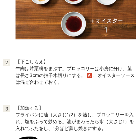
【下ごしらえ】
2
牛肉は片栗粉をまぶす。ブロッコリーは小房に分け、茎
は長さ3cmの拍子木切りにする。
、オイスターソース
A
は混ぜ合わせておく。
【加熱する】
3
フライパンに油（大さじ1/2）を熱し、ブロッコリーを入
れ、塩をふって炒める。油がまわったら水（大さじ1）を
入れてふたをし、1分ほど蒸し焼きにする。