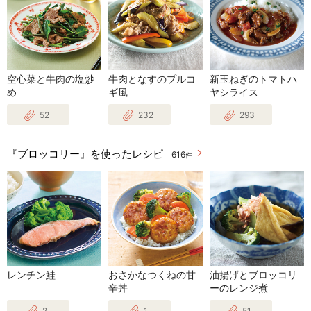
空心菜と牛肉の塩炒
牛肉となすのプルコ
新玉ねぎのトマトハ
め
ギ風
ヤシライス
52
232
293
『ブロッコリー』を使ったレシピ
616
件
レンチン鮭
おさかなつくねの甘
油揚げとブロッコリ
辛丼
ーのレンジ煮
2
1
51