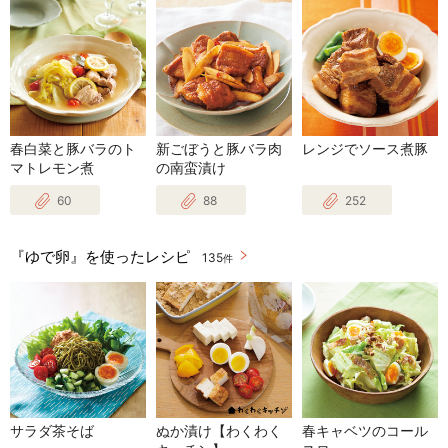
春白菜と豚バラのト
新ごぼうと豚バラ肉
レンジでソース煮豚
マトレモン煮
の南蛮漬け
60
88
252
『ゆで卵』を使ったレシピ
135
件
サラダ茶そば
ぬか漬け【わくわく
春キャベツのコール