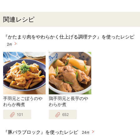
関連レシピ
『かたまり肉をやわらかく仕上げる調理テク』を使ったレシピ
2
件
手羽元とごぼうのや
鶏手羽元と長芋のや
わらか梅煮
わらか煮
101
652
『豚バラブロック』を使ったレシピ
24
件