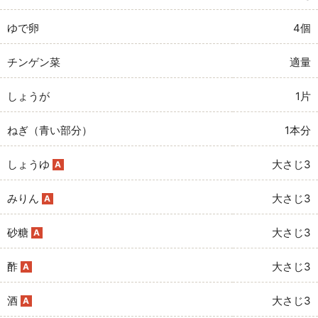
ゆで卵
4個
チンゲン菜
適量
しょうが
1片
ねぎ（青い部分）
1本分
しょうゆ
大さじ3
A
みりん
大さじ3
A
砂糖
大さじ3
A
酢
大さじ3
A
酒
大さじ3
A