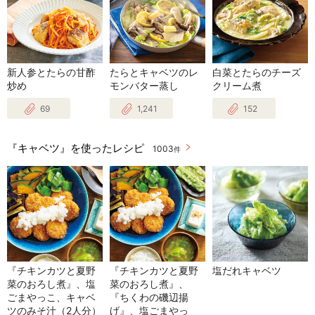
新人参とたらの甘酢
たらとキャベツのレ
白菜とたらのチーズ
炒め
モンバター蒸し
クリーム煮
69
1,241
152
『キャベツ』を使ったレシピ
1003
件
『チキンカツと夏野
『チキンカツと夏野
塩だれキャベツ
菜のおろし煮』、塩
菜のおろし煮』、
ごまやっこ、キャベ
『ちくわの磯辺揚
ツのみそ汁（2人分）
げ』、塩ごまやっ