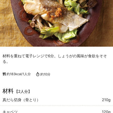
材料を重ねて電子レンジで6分。しょうがの風味が食欲をそそ
る。
約183kcal/1人分
約10分
材料
【2人分】
真だら切身（骨とり）
210g
キャベツ
120g