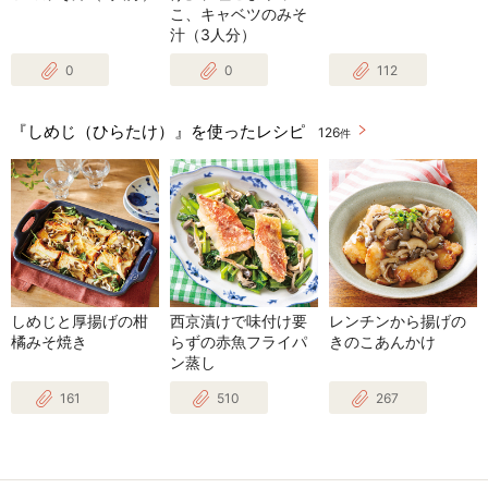
こ、キャベツのみそ
汁（3人分）
0
0
112
『しめじ（ひらたけ）』を使ったレシピ
126
件
しめじと厚揚げの柑
西京漬けで味付け要
レンチンから揚げの
橘みそ焼き
らずの赤魚フライパ
きのこあんかけ
ン蒸し
161
510
267