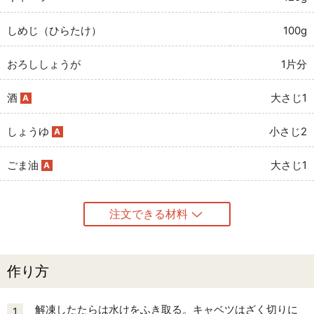
しめじ（ひらたけ）
100g
おろししょうが
1片分
酒
大さじ1
A
しょうゆ
小さじ2
A
ごま油
大さじ1
A
注文できる材料
作り方
解凍したたらは水けをふき取る。キャベツはざく切りに
1