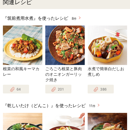
関連レシピ
『筑前煮用水煮』を使ったレシピ
8
件
根菜の和風キーマカ
ごろごろ根菜と豚肉
水煮で簡単白だしお
レー
のオニオンガーリッ
煮しめ
ク焼き
64
201
386
『乾しいたけ（どんこ）』を使ったレシピ
11
件