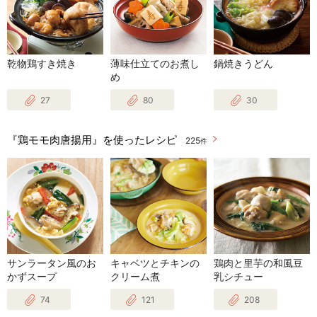
乾物鶏すき焼き
薄味仕立てのお煮し
鍋焼きうどん
め
27
80
30
『鶏モモ肉唐揚用』を使ったレシピ
225
件
サンラータン風のお
キャベツとチキンの
鶏肉と里芋の和風豆
かずスープ
クリーム煮
乳シチュー
74
121
208