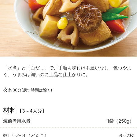
「水煮」と「白だし」で、手順も味付けも迷いなし。色つやよ
く、うまみは濃いのに上品な仕上がりに。
約30分
(戻す時間は除く)
材料
【3～4人分】
筑前煮用水煮
1袋（250g）
乾しいたけ（どんこ）
6～7枚