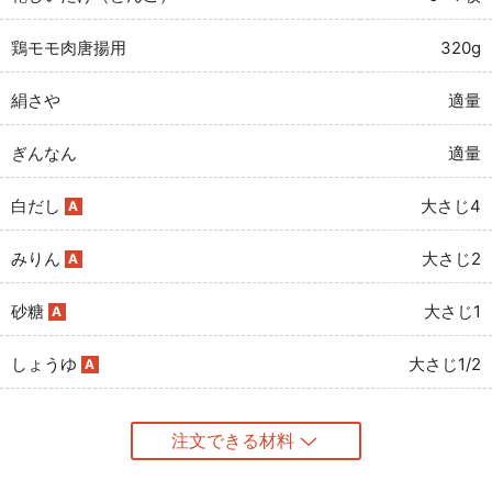
鶏モモ肉唐揚用
320g
絹さや
適量
ぎんなん
適量
白だし
大さじ4
A
みりん
大さじ2
A
砂糖
大さじ1
A
しょうゆ
大さじ1/2
A
注文できる材料