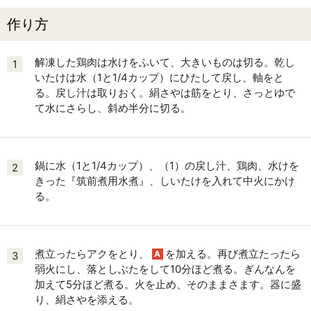
作り方
解凍した鶏肉は水けをふいて、大きいものは切る。乾し
1
いたけは水（1と1/4カップ）にひたして戻し、軸をと
る。戻し汁は取りおく。絹さやは筋をとり、さっとゆで
て水にさらし、斜め半分に切る。
鍋に水（1と1/4カップ）、（1）の戻し汁、鶏肉、水けを
2
きった『筑前煮用水煮』、しいたけを入れて中火にかけ
る。
煮立ったらアクをとり、
を加える。再び煮立たったら
A
3
弱火にし、落としぶたをして10分ほど煮る。ぎんなんを
加えて5分ほど煮る。火を止め、そのままさます。器に盛
り、絹さやを添える。