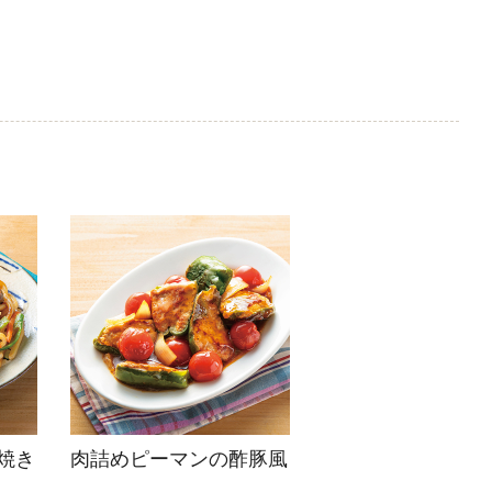
焼き
肉詰めピーマンの酢豚風