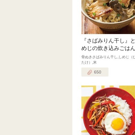
『さばみりん干し』
めじの炊き込みごは
骨ぬきさばみりん干し,しめじ（
たけ）,米
650