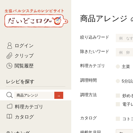
生協パルシステムのレシピ
商品アレンジ
コトコト
サイト
主菜
ひとさ
だいどこログ
サラダ・あえもの
農家生
Kinari
絞り込みワード
ログイン
常備菜・作りおき
おきらくだ
yumyumいっしょご
除きたいワード
クリップ
おつまみ
3日分ご
ぷれーんぺいじ
閲覧履歴
料理カテゴリ
主菜
3日分ご
調理時間
乾物屋さん
5分以
レシピを探す
つくりお
調理方法
炒め
がんば
電子
料理カテゴリ
有賀薫さんのスー
カタログ
カタログ
コト
牛肉
掲載年月回
ランキング