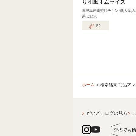
り和風オムライス
鹿児島若鶏照焼チキン,卵,大葉,
菜,ごはん
82
ホーム
検索結果 商品アレ
だいどこログの見方
SNSでも