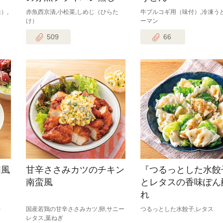
）,
赤魚西京漬,小松菜,しめじ（ひらた
牛プルコギ用（味付）,冷凍うど
け）
ーマン
509
66
国風
甘辛ささみカツのチキン
『つるっとした水餃
南蛮風
とレタスの香味ぽん
れ
レ
国産若鶏の甘辛ささみカツ,卵,サニー
つるっとした水餃子,レタス
レタス,葉ねぎ