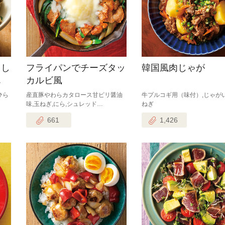
とし
フライパンでチーズタッ
韓国風肉じゃが
ん
カルビ風
ひら
産直豚やわらカタロース甘ピリ醤油
牛プルコギ用（味付）,じゃがい
味,玉ねぎ,にら,シュレッド…
ねぎ
661
1,426