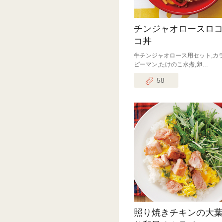
チンジャオロースロ
コ丼
牛チンジャオロース用セット,カ
ピーマン,たけのこ水煮,卵…
58
照り焼きチキンの大