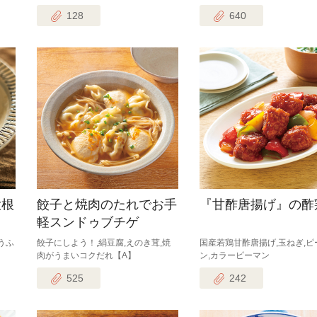
128
640
大根
餃子と焼肉のたれでお手
『甘酢唐揚げ』の酢
軽スンドゥブチゲ
うふ
餃子にしよう！,絹豆腐,えのき茸,焼
国産若鶏甘酢唐揚げ,玉ねぎ,ピ
肉がうまいコクだれ【A】
ン,カラーピーマン
525
242