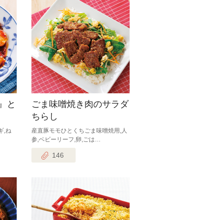
』と
ごま味噌焼き肉のサラダ
ちらし
ギ,ね
産直豚モモひとくちごま味噌焼用,人
参,ベビーリーフ,卵,ごは…
146