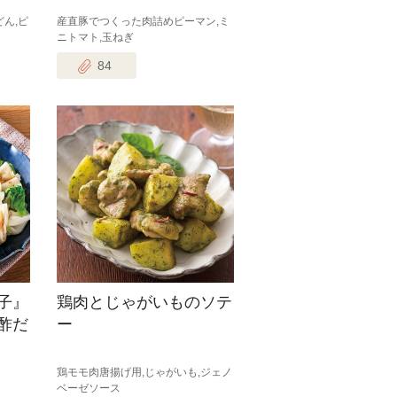
ん,ピ
産直豚でつくった肉詰めピーマン,ミ
ニトマト,玉ねぎ
84
子』
鶏肉とじゃがいものソテ
酢だ
ー
鶏モモ肉唐揚げ用,じゃがいも,ジェノ
ベーゼソース