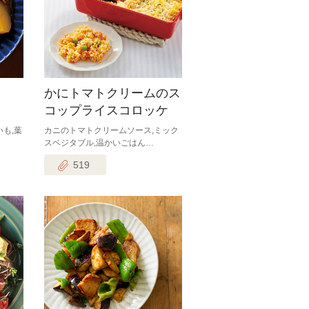
かにトマトクリームのス
コップライスコロッケ
も,葉
カニのトマトクリームソース,ミック
スベジタブル,温かいごはん…
519