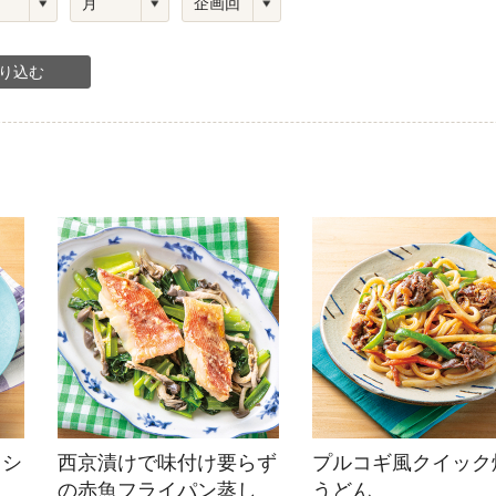
ひき肉
アスパラガス
なす
たまねぎ
イシ
西京漬けで味付け要らず
プルコギ風クイック
の赤魚フライパン蒸し
うどん