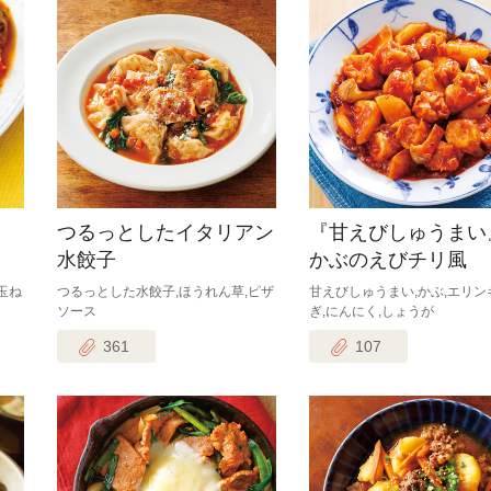
つるっとしたイタリアン
『甘えびしゅうまい
水餃子
かぶのえびチリ風
玉ね
つるっとした水餃子,ほうれん草,ピザ
甘えびしゅうまい,かぶ,エリン
ソース
ぎ,にんにく,しょうが
361
107