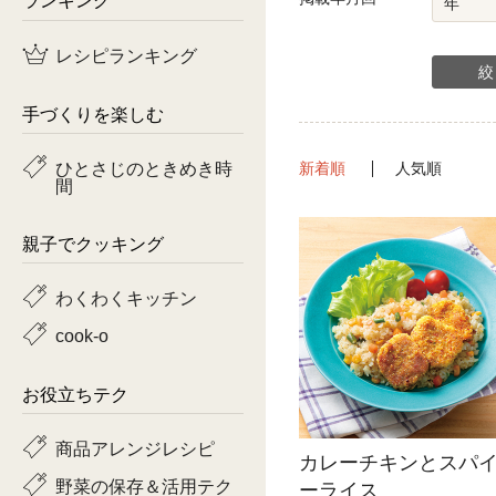
鶏肉
レシピランキング
魚
手づくりを楽しむ
ピーマン
ひとさじのときめき時
新着順
人気順
間
トマト
親子でクッキング
わくわくキッチン
cook-o
お役立ちテク
商品アレンジレシピ
カレーチキンとスパ
野菜の保存＆活用テク
ーライス