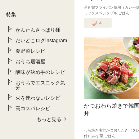
産直鶏フライパン焼用（カレー味
ミックスベジタブル,ごはん…
特集
4
かんたんさっぱり麺
だいどこログInstagram
夏野菜レシピ
おうち居酒屋
酸味が決め手のレシピ
おうちでエスニック気
分
火を使わないレシピ
かつおわら焼きで韓
高コスパレシピ
丼
もっと見る
わら焼き南方かつおたたき（タ
付）,みず菜,ごはん