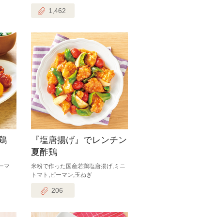
1,462
鶏
『塩唐揚げ』でレンチン
夏酢鶏
ーマ
米粉で作った国産若鶏塩唐揚げ,ミニ
トマト,ピーマン,玉ねぎ
206