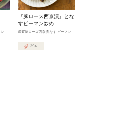
『豚ロース西京漬』とな
すピーマン炒め
タレ
産直豚ロース西京漬,なす,ピーマン
294