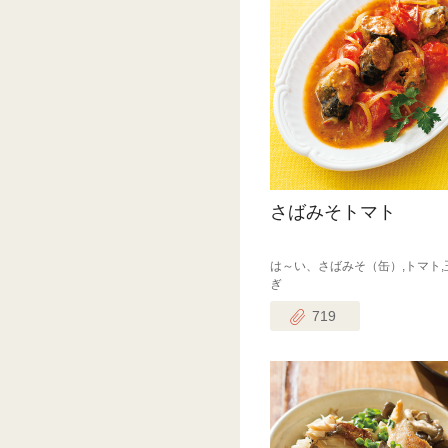
さばみそトマト
は～い、さばみそ（缶）,トマト,
ぎ
719