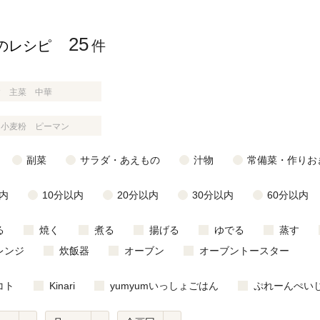
25
のレシピ
件
じのときめき時間
副菜
まれの野菜レシピ
汁物
1歳半からの幼児食
お弁当
はん
はんセット（2人分）
おやつ・デザート
副菜
サラダ・あえもの
汁物
常備菜・作りお
はんセット（3人分）
内
10分以内
20分以内
30分以内
60分以内
き肉魚菜菜セット
る
焼く
煮る
揚げる
ゆでる
蒸す
らない平日ごはん
レンジ
炊飯器
オーブン
オーブントースター
プ
飛田和緒さんレシピ
コト
Kinari
yumyumいっしょごはん
ぷれーんぺい
探す
豚肉