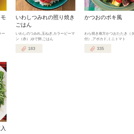
コモ
いわしつみれの照り焼き
かつおのポキ風
ごはん
ラー
いわしのつみれ,玉ねぎ,カラーピーマ
わら焼き南方かつおたたき（
ン（赤）,ゆで卵,ごはん
付）,アボカド,ミニトマト
183
335
葉入