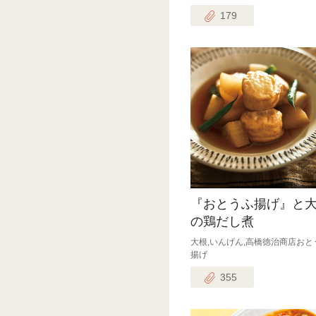
179
『おとうふ揚げ』と
の鶏だし煮
大根,いんげん,高橋徳治商店おと
揚げ
355