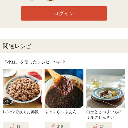
ログイン
関連レシピ
『小豆』を使ったレシピ
44
件
レンジで炊くお赤飯
ふっくらつぶあん
白玉とさつまいもの
ミルクぜんざい
18
219
27