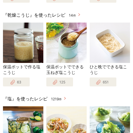
『乾燥こうじ』を使ったレシピ
14
件
保温ポットで作る塩
保温ポットでできる
ひと晩でできる塩こ
こうじ
玉ねぎ塩こうじ
うじ
63
125
651
『塩』を使ったレシピ
1219
件