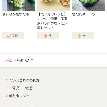
さわやか塩すだち
【取り分けレシピ】
塩だれキャベツ
レンジで簡単！産直
豚バラ肉の塩レモン
蒸しセット
280
5
94
ホーム
発酵あんこ
だいどこログの見方
ご意見・ご感想
離乳食レシピ