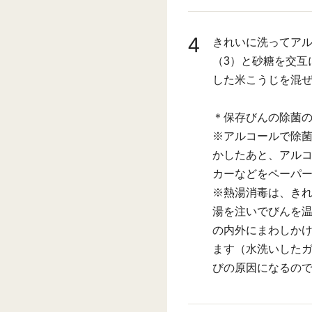
4
きれいに洗ってア
（3）と砂糖を交互
した米こうじを混
＊保存びんの除菌
※アルコールで除
かしたあと、アルコ
カーなどをペーパ
※熱湯消毒は、きれ
湯を注いでびんを
の内外にまわしか
ます（水洗いした
びの原因になるの