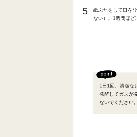
5
紙ぶたをして口を
ない）。1週間ほど
1日1回、清潔
発酵してガスが
ないでください