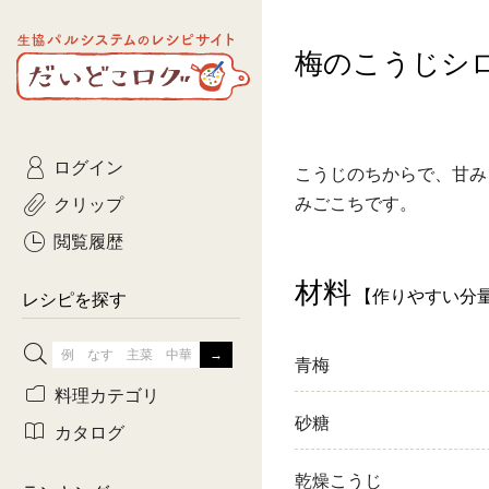
生協パルシステムのレシピ
梅のこうじシ
コトコト
サイト
主菜
ひとさ
だいどこログ
サラダ・あえもの
農家生
Kinari
ログイン
常備菜・作りおき
おきらくだ
こうじのちからで、甘み
yumyumいっしょご
クリップ
みごこちです。
おつまみ
3日分ご
ぷれーんぺいじ
閲覧履歴
3日分ご
材料
【作りやすい分
乾物屋さん
レシピを探す
つくりお
青梅
がんば
料理カテゴリ
砂糖
有賀薫さんのスー
カタログ
牛肉
乾燥こうじ