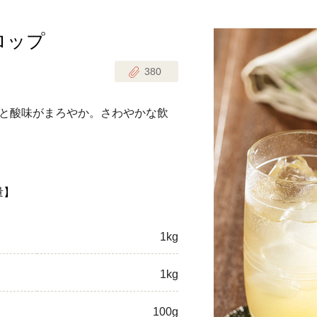
ロップ
じのときめき時間
副菜
380
まれの野菜レシピ
汁物
1歳半からの幼児食
お弁当
と酸味がまろやか。さわやかな飲
はん
はんセット（2人分）
おやつ・デザート
はんセット（3人分）
量】
き肉魚菜菜セット
1kg
らない平日ごはん
1kg
プ
飛田和緒さんレシピ
探す
豚肉
100g