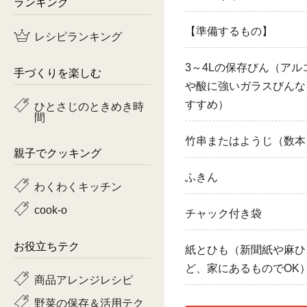
ランキング
鶏肉
【準備するもの】
レシピランキング
魚
3～4Lの保存びん（アル
手づくりを楽しむ
ピーマン
や酸に強いガラスびんな
すすめ）
ひとさじのときめき時
間
トマト
竹串またはようじ（数本
親子でクッキング
ふきん
わくわくキッチン
cook-o
チャック付き袋
お役立ちテク
紙とひも（新聞紙や麻ひ
ど、家にあるものでOK
商品アレンジレシピ
野菜の保存＆活用テク