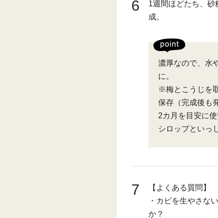
6
1週間ほどたち、砂
成。
濃厚なので、水
に。
※梅とこうじを
保存（完成後も
2カ月を目安に
シロップといっ
7
【よくある質問】
・カビを生やさな
か？