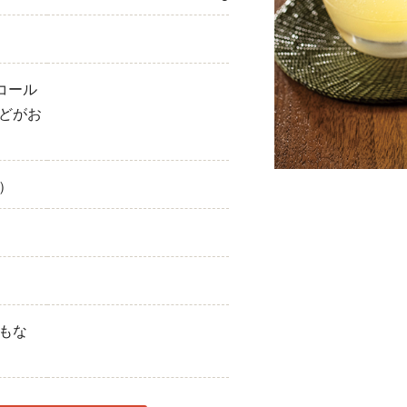
ひき肉
アスパラガス
コール
なす
どがお
たまねぎ
）
もな
）