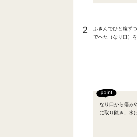
2
ふきんでひと粒ず
でへた（なり口）
なり口から傷み
に取り除き、水