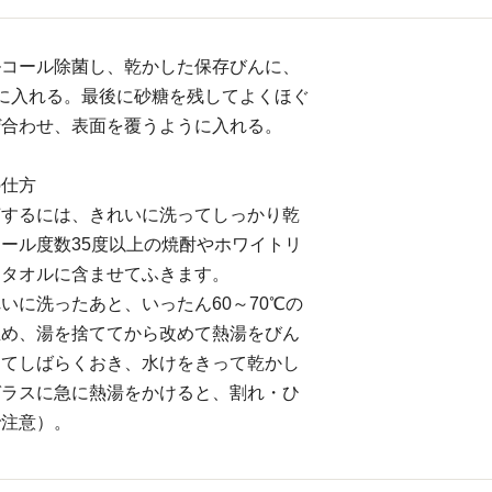
ルコール除菌し、乾かした保存びんに、
に入れる。最後に砂糖を残してよくほぐ
ぜ合わせ、表面を覆うように入れる。
の仕方
菌するには、きれいに洗ってしっかり乾
ール度数35度以上の焼酎やホワイトリ
ータオルに含ませてふきます。
いに洗ったあと、いったん60～70℃の
温め、湯を捨ててから改めて熱湯をびん
けてしばらくおき、水けをきって乾かし
ガラスに急に熱湯をかけると、割れ・ひ
で注意）。