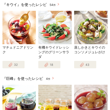
『キウイ』を使ったレシピ
54
件
マチェドニアドリン
有機キウイドレッシ
蒸しかきとキウイの
ク
ングのグリーンサラ
コンソメジュレがけ
ダ
32
18
43
『巨峰』を使ったレシピ
4
件