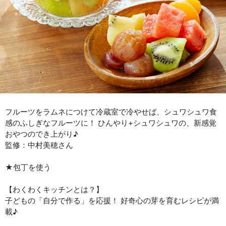
フルーツをラムネにつけて冷蔵室で冷やせば、シュワシュワ食
感のふしぎなフルーツに！ ひんやり+シュワシュワの、新感覚
おやつのでき上がり♪
監修：中村美穂さん
★包丁を使う
【わくわくキッチンとは？】
子どもの「自分で作る」を応援！ 好奇心の芽を育むレシピが満
載♪