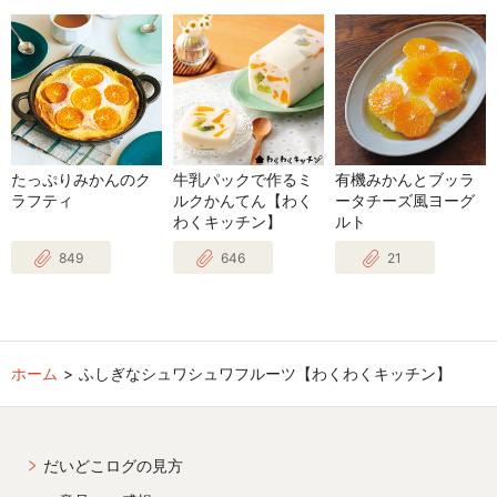
たっぷりみかんのク
牛乳パックで作るミ
有機みかんとブッラ
ラフティ
ルクかんてん【わく
ータチーズ風ヨーグ
わくキッチン】
ルト
849
646
21
ホーム
ふしぎなシュワシュワフルーツ【わくわくキッチン】
だいどこログの見方