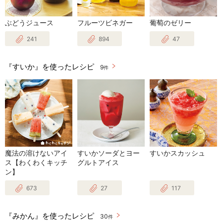
ぶどうジュース
フルーツビネガー
葡萄のゼリー
241
894
47
『すいか』を使ったレシピ
9
件
魔法の溶けないアイ
すいかソーダとヨー
すいかスカッシュ
ス【わくわくキッチ
グルトアイス
ン】
673
27
117
『みかん』を使ったレシピ
30
件