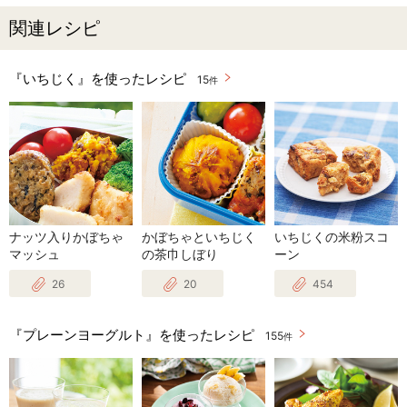
関連レシピ
『いちじく』を使ったレシピ
15
件
ナッツ入りかぼちゃ
かぼちゃといちじく
いちじくの米粉スコ
マッシュ
の茶巾しぼり
ーン
26
20
454
『プレーンヨーグルト』を使ったレシピ
155
件