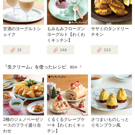
甘酒のヨーグルトシ
もみもみフローズン
ササミのタンドリー
ェイク
ヨーグルト【わくわ
チキン
くキッチン】
25
248
333
『生クリーム』を使ったレシピ
80
件
2種のジェノベーゼソ
くるくるクレープケ
さつまいものしっと
ースのフライ盛り合
ーキ【わくわくキッ
りモンブラン風
わせ
チン】