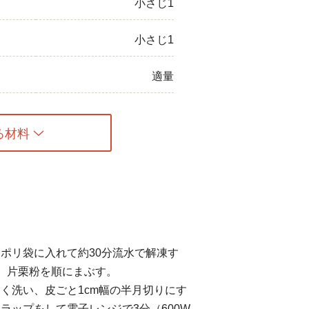
小さじ1
小さじ1
適量
る材料
ポリ袋に入れて約30分流水で解凍す
、片栗粉を順にまぶす。
く洗い、皮ごと1cm幅の半月切りにす
ラップをして電子レンジで3分（600W