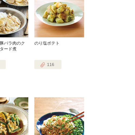
豚バラ肉のク
のり塩ポテト
タード煮
116