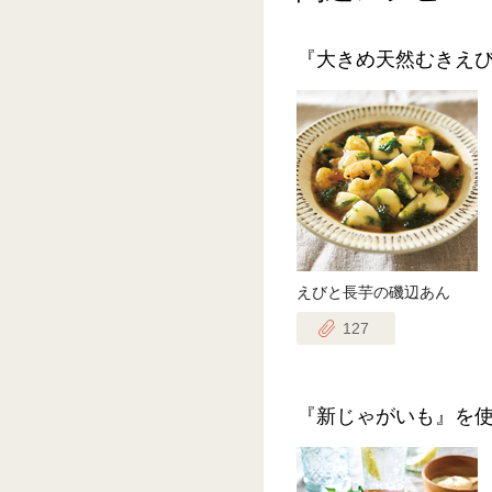
『大きめ天然むきえ
えびと長芋の磯辺あん
127
『新じゃがいも』を