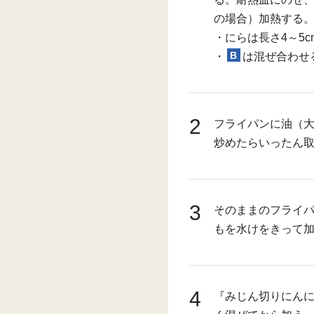
の場合）加熱する
・にらは長さ4～5
B
・
は混ぜ合わせ
2
フライパンに油（大
炒めたらいったん
3
そのままのフライパ
もを水けをきって
4
『みじん切りにん