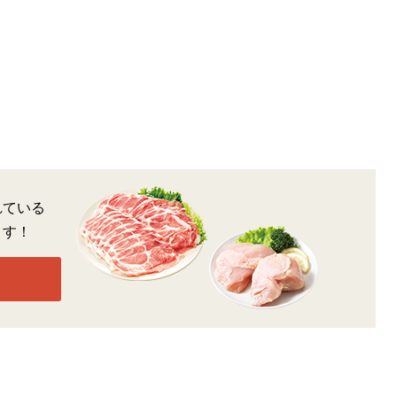
れている
ます！