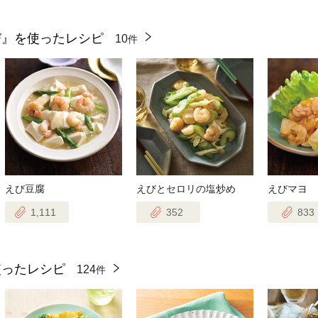
び』を使ったレシピ
10
件
えび豆腐
えびとセロリの塩炒め
えびマヨ
1,111
352
833
使ったレシピ
124
件