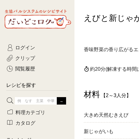
生協パルシステムのレシピ
えびと新じゃ
コトコト
サイト
主菜
ひとさ
だいどこログ
サラダ・あえもの
農家生
Kinari
ログイン
常備菜・作りおき
おきらくだ
香味野菜の香り広がるエ
yumyumいっしょご
クリップ
おつまみ
3日分ご
ぷれーんぺいじ
閲覧履歴
約20分
(解凍する時間
3日分ご
乾物屋さん
レシピを探す
つくりお
材料
【2～3人分】
がんば
料理カテゴリ
大きめ天然むきえび
有賀薫さんのスー
カタログ
新じゃがいも
牛肉