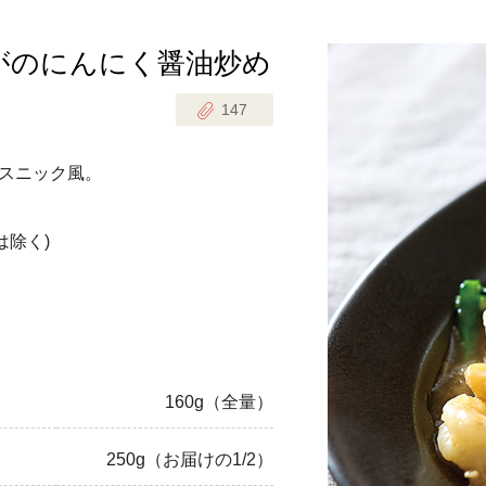
がのにんにく醤油炒め
じのときめき時間
副菜
147
まれの野菜レシピ
汁物
1歳半からの幼児食
お弁当
スニック風。
はん
はんセット（2人分）
おやつ・デザート
は除く)
はんセット（3人分）
き肉魚菜菜セット
らない平日ごはん
160g（全量）
プ
飛田和緒さんレシピ
250g（お届けの1/2）
探す
豚肉