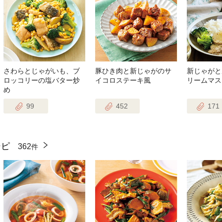
さわらとじゃがいも、ブ
豚ひき肉と新じゃがのサ
新じゃがと
ロッコリーの塩バター炒
イコロステーキ風
リームマス
め
99
452
171
シピ
362
件