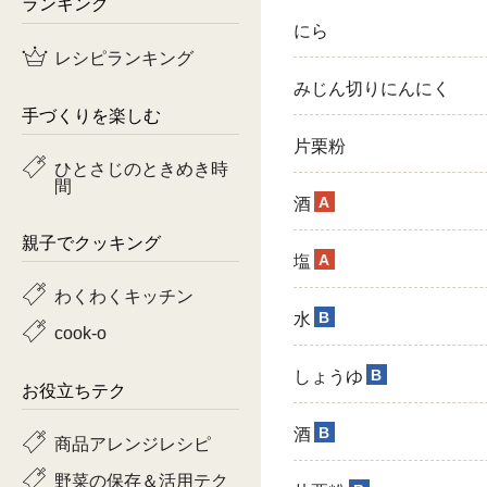
ランキング
にら
鶏肉
レシピランキング
魚
みじん切りにんにく
手づくりを楽しむ
ピーマン
片栗粉
ひとさじのときめき時
間
トマト
A
酒
親子でクッキング
A
塩
わくわくキッチン
B
水
cook-o
B
しょうゆ
お役立ちテク
B
酒
商品アレンジレシピ
野菜の保存＆活用テク