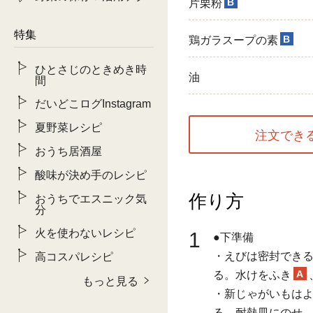
B
片栗粉
特集
B
鶏ガラスープの素
ひとさじのときめき時
油
間
だいどこログInstagram
夏野菜レシピ
注文でき
おうち居酒屋
酸味が決め手のレシピ
作り方
おうちでエスニック気
分
火を使わないレシピ
1
●下準備
・えびは密封できる
高コスパレシピ
A
る。水けをふき
もっと見る
・新じゃがいもはよ
る。耐熱皿にのせ、