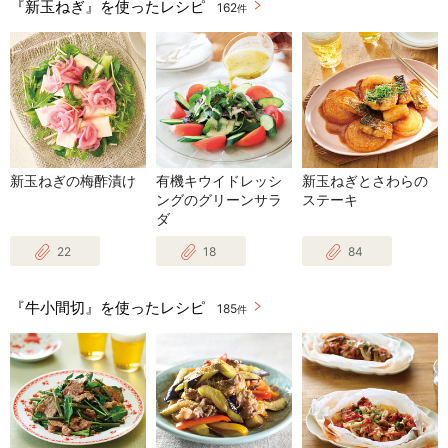
『新玉ねぎ』を使ったレシピ
162
件
新玉ねぎの梅酢漬け
有機キウイドレッシ
新玉ねぎとさわらの
ングのグリーンサラ
ステーキ
ダ
22
18
84
『牛小間切』を使ったレシピ
185
件