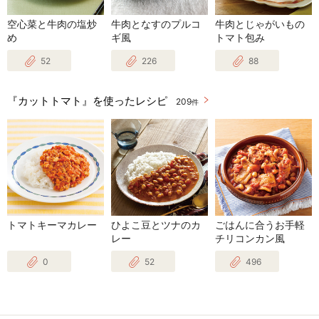
空心菜と牛肉の塩炒
牛肉となすのプルコ
牛肉とじゃがいもの
め
ギ風
トマト包み
52
226
88
『カットトマト』を使ったレシピ
209
件
トマトキーマカレー
ひよこ豆とツナのカ
ごはんに合うお手軽
レー
チリコンカン風
0
52
496