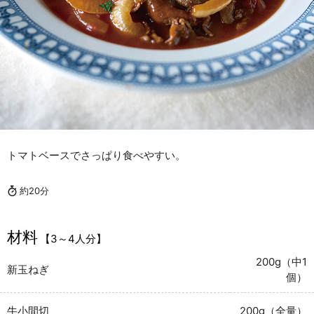
トマトベースでさっぱり食べやすい。
約20分
材料
【3～4人分】
200g（中1
新玉ねぎ
個）
牛小間切
200g（全量）