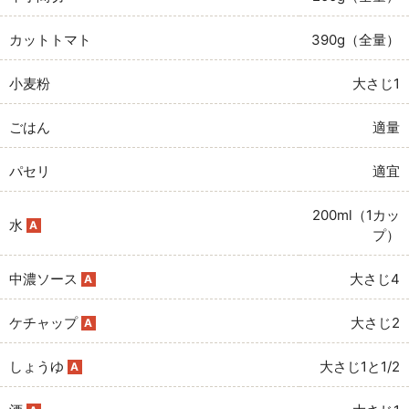
カットトマト
390g（全量）
小麦粉
大さじ1
ごはん
適量
パセリ
適宜
200ml（1カッ
水
A
プ）
中濃ソース
大さじ4
A
ケチャップ
大さじ2
A
しょうゆ
大さじ1と1/2
A