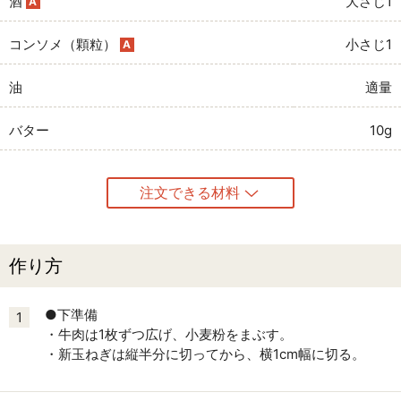
酒
大さじ1
A
コンソメ（顆粒）
小さじ1
A
油
適量
バター
10g
注文できる材料
作り方
●下準備
1
・牛肉は1枚ずつ広げ、小麦粉をまぶす。
・新玉ねぎは縦半分に切ってから、横1cm幅に切る。