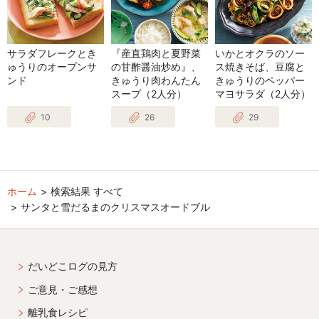
サラダフレークとき
『産直鶏肉と夏野菜
いかとオクラのソー
ゅうりのオープンサ
の甘酢醤油炒め』、
ス焼きそば、豆腐と
ンド
きゅうり肉わんたん
きゅうりのペッパー
スープ（2人分）
マヨサラダ（2人分）
10
26
29
ホーム
検索結果 すべて
サンタと雪だるまのクリスマスオードブル
だいどこログの見方
ご意見・ご感想
離乳食レシピ