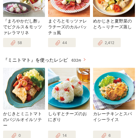
『まろやかだし酢』
まぐろとモッツァレ
めかじきと夏野菜の
でピクルス＆モッツ
ラチーズのカルパッ
とろ～りチーズ蒸し
ァレラマリネ
チョ風
58
44
2,412
『ミニトマト』を使ったレシピ
632
件
かじきとミニトマト
しらすとチーズのお
カレーチキンとスパ
のバジルオイルソテ
にぎり
イシーライス
ー
0
14
6