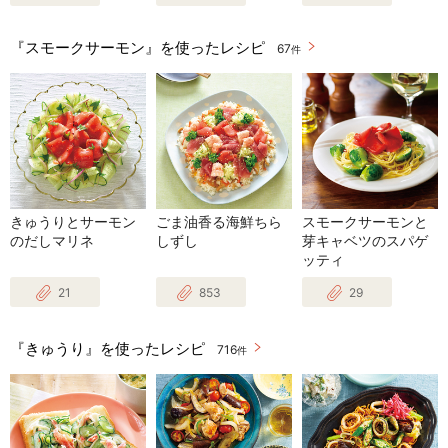
『スモークサーモン』を使ったレシピ
67
件
きゅうりとサーモン
ごま油香る海鮮ちら
スモークサーモンと
のだしマリネ
しずし
芽キャベツのスパゲ
ッティ
21
853
29
『きゅうり』を使ったレシピ
716
件