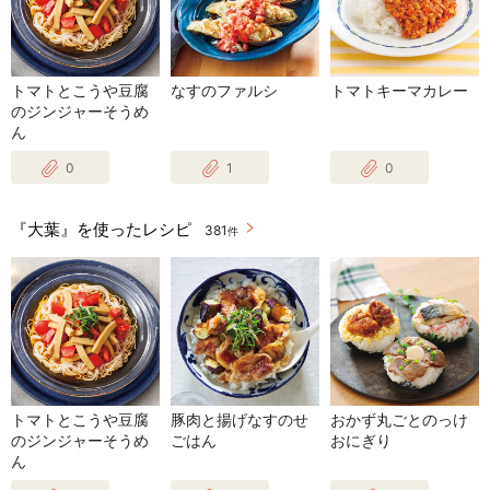
トマトとこうや豆腐
なすのファルシ
トマトキーマカレー
のジンジャーそうめ
ん
0
1
0
『大葉』を使ったレシピ
381
件
トマトとこうや豆腐
豚肉と揚げなすのせ
おかず丸ごとのっけ
のジンジャーそうめ
ごはん
おにぎり
ん