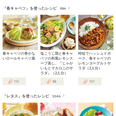
『春キャベツ』を使ったレシピ
69
件
春キャベツの巻かな
塩こうじ鶏と春キャ
時短でハッシュドポ
いロールキャベツ風
ベツの和風レモンス
ーク、春キャベツの
ープ蒸し、『じゃが
レモンヨーグルトサ
いもとマカロニのサ
ラダ（2人分）
ラダ』（2人分）
110
88
107
『レタス』を使ったレシピ
534
件