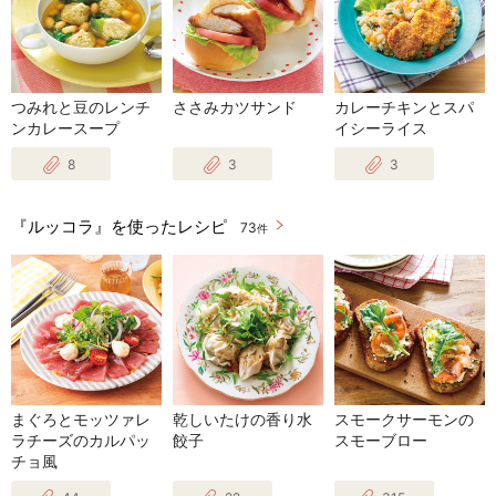
つみれと豆のレンチ
ささみカツサンド
カレーチキンとスパ
ンカレースープ
イシーライス
8
3
3
『ルッコラ』を使ったレシピ
73
件
まぐろとモッツァレ
乾しいたけの香り水
スモークサーモンの
ラチーズのカルパッ
餃子
スモーブロー
チョ風