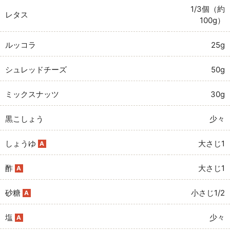
1/3個（約
レタス
100g）
ルッコラ
25g
シュレッドチーズ
50g
ミックスナッツ
30g
黒こしょう
少々
しょうゆ
大さじ1
A
酢
大さじ1
A
砂糖
小さじ1/2
A
塩
少々
A