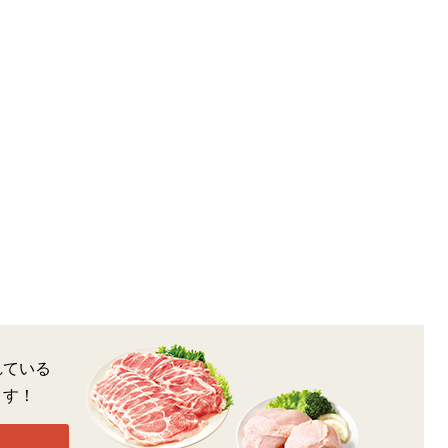
れている
ます！