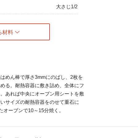
大さじ1/2
る材料
はめん棒で厚さ3mmにのばし、2枚を
留める。耐熱容器に敷き詰め、全体にフ
る。あれば中央にオーブン用シートを敷
さいサイズの耐熱容器をのせて重石に
たオーブンで10～15分焼く。