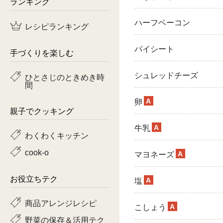
ランキング
鶏肉
ハーフベーコン
レシピランキング
魚
パイシート
手づくりを楽しむ
ピーマン
シュレッドチーズ
ひとさじのときめき時
間
トマト
A
卵
親子でクッキング
A
牛乳
わくわくキッチン
cook-o
A
マヨネーズ
お役立ちテク
A
塩
商品アレンジレシピ
A
こしょう
野菜の保存＆活用テク