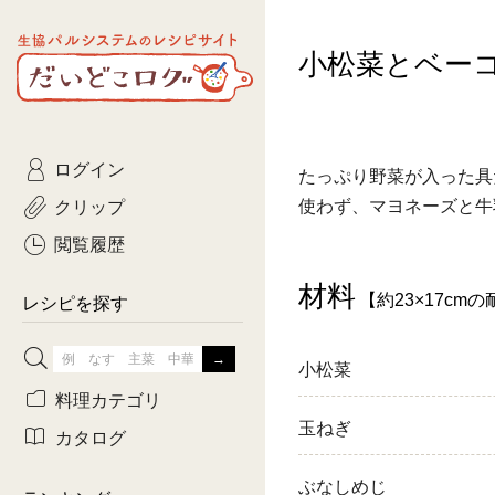
生協パルシステムのレシピ
小松菜とベー
コトコト
サイト
主菜
ひとさ
だいどこログ
サラダ・あえもの
農家生
Kinari
ログイン
常備菜・作りおき
おきらくだ
たっぷり野菜が入った具
yumyumいっしょご
クリップ
使わず、マヨネーズと牛
おつまみ
3日分ご
ぷれーんぺいじ
閲覧履歴
3日分ご
材料
【約23×17cm
乾物屋さん
レシピを探す
つくりお
小松菜
がんば
料理カテゴリ
玉ねぎ
有賀薫さんのスー
カタログ
牛肉
ぶなしめじ