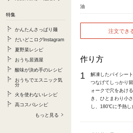
油
特集
かんたんさっぱり麺
注文でき
だいどこログInstagram
夏野菜レシピ
作り方
おうち居酒屋
酸味が決め手のレシピ
1
解凍したパイシート
おうちでエスニック気
つなげてしっかり
分
ォークで穴をあけ
火を使わないレシピ
き、ひとまわり小
高コスパレシピ
し、180℃に予熱し
もっと見る