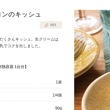
コンのキッシュ
じのときめき時間
副菜
483
まれの野菜レシピ
汁物
1歳半からの幼児食
お弁当
だくさんキッシュ。生クリームは
はん
乳でコクを出しました。
はんセット（2人分）
おやつ・デザート
はんセット（3人分）
の耐熱容器 1台分】
き肉魚菜菜セット
1束
らない平日ごはん
1/4個
プ
飛田和緒さんレシピ
探す
豚肉
90g