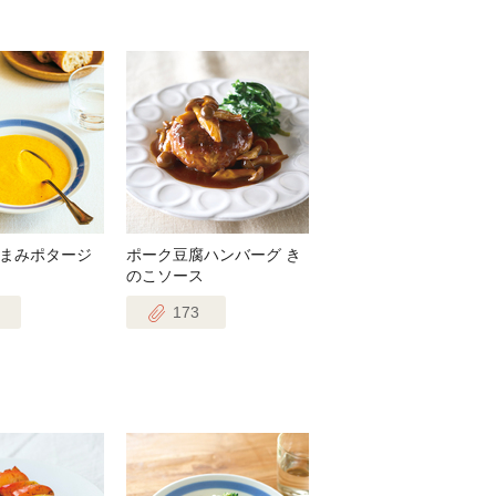
まみポタージ
ポーク豆腐ハンバーグ き
のこソース
173