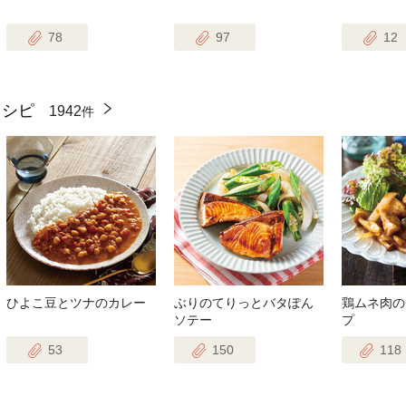
78
97
12
レシピ
1942
件
ひよこ豆とツナのカレー
ぶりのてりっとバタぽん
鶏ムネ肉の
ソテー
プ
53
150
118