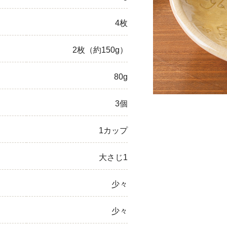
ひき肉
4枚
アスパラガス
2枚（約150g）
なす
80g
たまねぎ
3個
1カップ
大さじ1
少々
少々