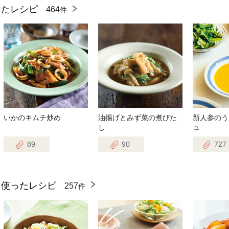
ったレシピ
464
件
いかのキムチ炒め
油揚げとみず菜の煮びた
新人参のう
し
ュ
89
90
727
を使ったレシピ
257
件