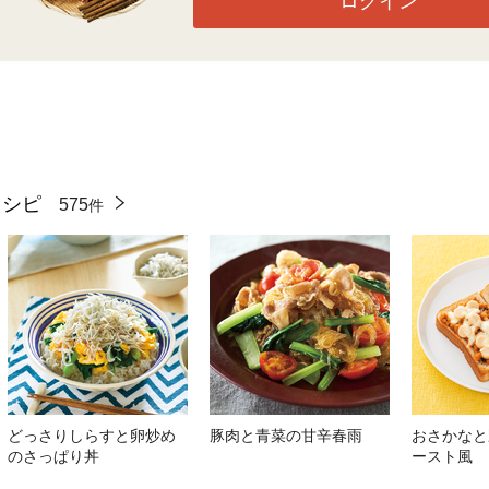
ログイン
レシピ
575
件
どっさりしらすと卵炒め
豚肉と青菜の甘辛春雨
おさかなと
のさっぱり丼
ースト風