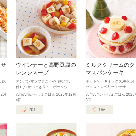
参サ
ウインナーと高野豆腐の
ミルククリームのク
レンジスープ
マスパンケーキ
参,
アンパンマンプチこうや（味だし
ホットケーキミックス,牛乳,オ
付）,つかいっきりミニポークウ…
ックストロベリー,バナナ
12月
yumyumいっしょごはん 2025年12月
yumyumいっしょごはん 2025
4回
3回
201
156