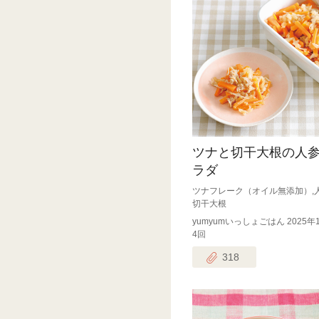
ツナと切干大根の人
ラダ
ツナフレーク（オイル無添加）,人
切干大根
yumyumいっしょごはん 2025年
4回
318