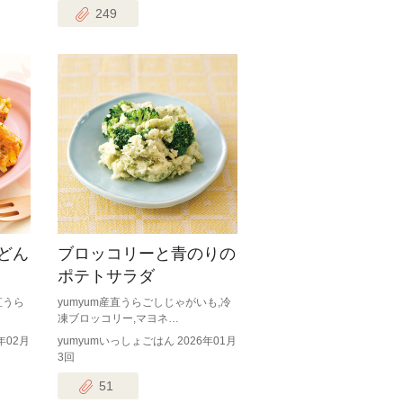
249
どん
ブロッコリーと青のりの
ポテトサラダ
直うら
yumyum産直うらごしじゃがいも,冷
凍ブロッコリー,マヨネ…
年02月
yumyumいっしょごはん 2026年01月
3回
51