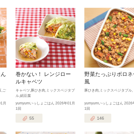
はん
巻かない！ レンジロー
野菜たっぷりボロネ
ルキャベツ
風
,ご
キャベツ,豚ひき肉,ミックスベジタブ
豚ひき肉,ミックスベジタブル,
ル,絹豆腐
01月
yumyumいっしょごはん 2026年01月
yumyumいっしょごはん 2026
1回
1回
55
146