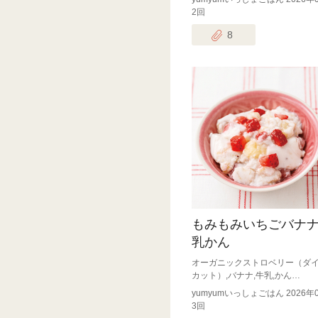
2回
8
もみもみいちごバナ
乳かん
オーガニックストロベリー（ダ
カット）,バナナ,牛乳,かん…
yumyumいっしょごはん 2026年
3回