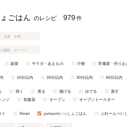
しょごはん
979
のレシピ
件
じのときめき時間
副菜
まれの野菜レシピ
汁物
1歳半からの幼児食
お弁当
はん
はんセット（2人分）
おやつ・デザート
副菜
サラダ・あえもの
汁物
常備菜・作りお
はんセット（3人分）
内
10分以内
20分以内
30分以内
60分以内
き肉魚菜菜セット
る
焼く
煮る
揚げる
ゆでる
蒸す
らない平日ごはん
レンジ
炊飯器
オーブン
オーブントースター
プ
飛田和緒さんレシピ
コト
Kinari
yumyumいっしょごはん
ぷれーんぺい
探す
豚肉