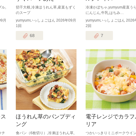
ル,
切干大根,冷凍ほうれん草,産直もずく
冷凍かぼちゃ,yumyum産直う
のスープ
にんじん,牛乳,はちみ…
09月
yumyumいっしょごはん 2026年09月
yumyumいっしょごはん 2026
1回
2回
68
7
ジス
ほうれん草のパンプディ
電子レンジでカラフ
ング
リア
ウチ
食パン（6枚切り）,冷凍ほうれん草,
つかいっきりミニポークウイン