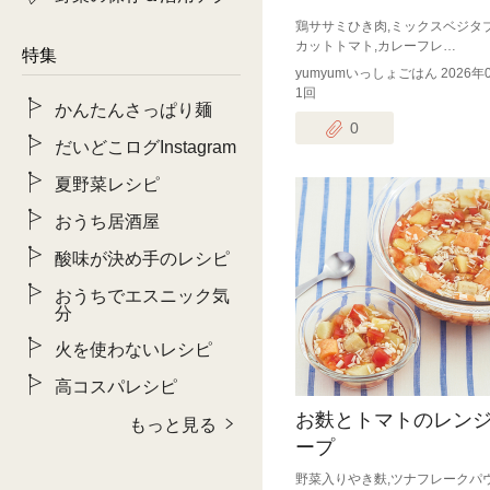
鶏ササミひき肉,ミックスベジタブ
カットトマト,カレーフレ…
特集
yumyumいっしょごはん 2026年
1回
かんたんさっぱり麺
0
だいどこログInstagram
夏野菜レシピ
おうち居酒屋
酸味が決め手のレシピ
おうちでエスニック気
分
火を使わないレシピ
高コスパレシピ
お麩とトマトのレン
もっと見る
ープ
野菜入りやき麩,ツナフレークパ