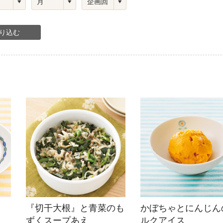
ひき肉
アスパラガス
なす
たまねぎ
『切干大根』と青菜のも
かぼちゃとにんじん
ずくスープあえ
ルクアイス