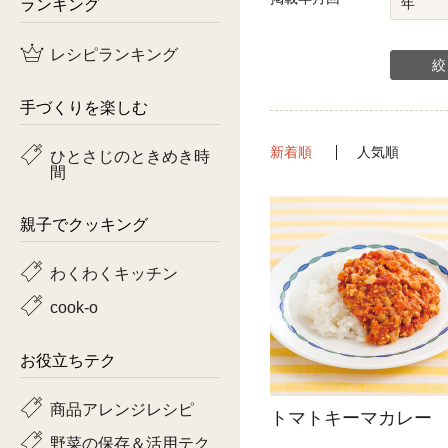
ランキング
鶏肉
レシピランキング
魚
手づくりを楽しむ
ピーマン
新着順
人気順
ひとさじのときめき時
トマト
間
親子でクッキング
わくわくキッチン
cook-o
お役立ちテク
商品アレンジレシピ
トマトキーマカレー
野菜の保存＆活用テク