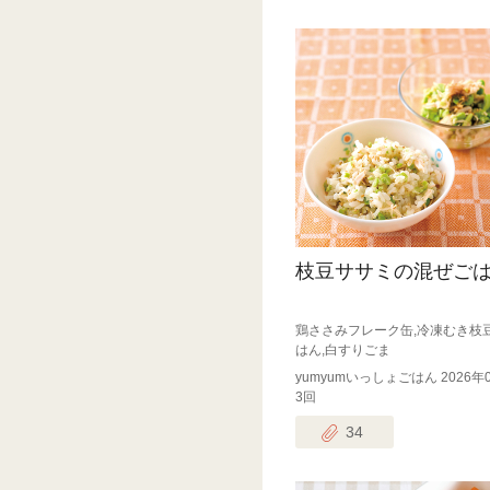
枝豆ササミの混ぜご
鶏ささみフレーク缶,冷凍むき枝豆
はん,白すりごま
yumyumいっしょごはん 2026年
3回
34