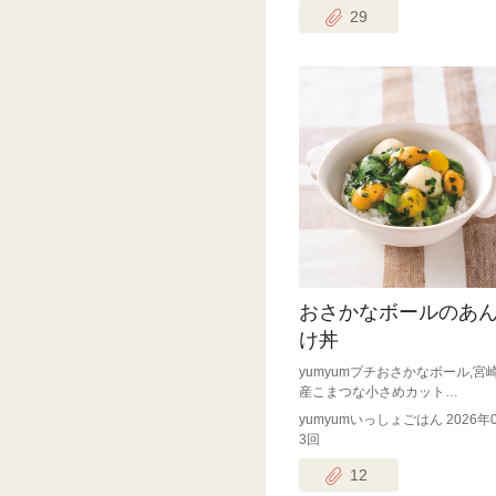
29
おさかなボールのあ
け丼
yumyumプチおさかなボール,宮
産こまつな小さめカット…
yumyumいっしょごはん 2026年
3回
12