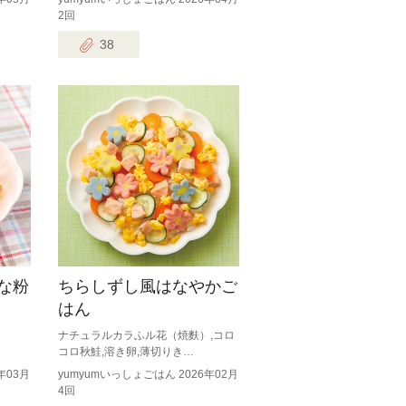
2回
38
な粉
ちらしずし風はなやかご
はん
ナチュラルカラふル花（焼麩）,コロ
コロ秋鮭,溶き卵,薄切りき…
年03月
yumyumいっしょごはん 2026年02月
4回