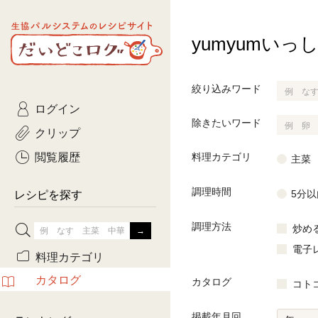
生協パルシステムのレシピ
yumyumいっ
コトコト
サイト
主菜
ひとさ
だいどこログ
サラダ・あえもの
農家生
Kinari
絞り込みワード
ログイン
常備菜・作りおき
おきらくだ
yumyumいっしょご
除きたいワード
クリップ
おつまみ
3日分ご
ぷれーんぺいじ
閲覧履歴
料理カテゴリ
主菜
3日分ご
調理時間
乾物屋さん
5分以
レシピを探す
つくりお
調理方法
炒め
がんば
電子
料理カテゴリ
有賀薫さんのスー
カタログ
カタログ
コト
牛肉
掲載年月回