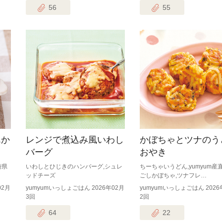
56
55
んか
レンジで煮込み風いわし
かぼちゃとツナのう
バーグ
おやき
崎県
いわしとひじきのハンバーグ,シュレ
ちーちゃいうどん,yumyum産
ッドチーズ
ごしかぼちゃ,ツナフレ…
02月
yumyumいっしょごはん 2026年02月
yumyumいっしょごはん 2026
3回
2回
64
22