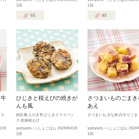
1回
1回
65
45
ナ牛
ひじきと桜えびの焼きが
さつまいものごまき
んも風
あえ
イス
絹豆腐,えのき茸,ひじきドライパッ
さつまいも,きな粉,白すりごま
ク,乾燥桜えび
03月
yumyumいっしょごはん 2026年03月
yumyumいっしょごはん 2026
1回
1回