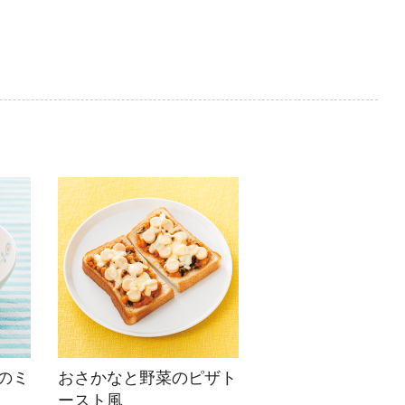
のミ
おさかなと野菜のピザト
ースト風