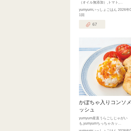
（オイル無添加）,トマト,…
yumyumいっしょごはん 2026年
1回
67
かぼちゃ入りコンソ
ッシュ
yumyum産直うらごしじゃがい
も,yumyumちっちゃカッ…
yumyumいっしょごはん 2026年