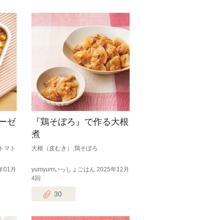
ーゼ
『鶏そぼろ』で作る大根
煮
トマト
大根（皮むき）,鶏そぼろ
年01月
yumyumいっしょごはん 2025年12月
4回
30