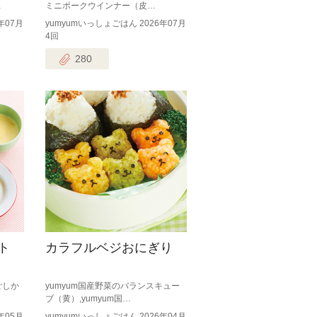
…
ミニポークウインナー（皮…
年07月
yumyumいっしょごはん 2026年07月
4回
280
ト
カラフルベジおにぎり
ごしか
yumyum国産野菜のバランスキュー
ブ（黄）,yumyum国…
年05月
yumyumいっしょごはん 2026年04月