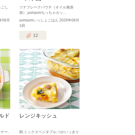
らごし
ツナフレークパウチ（オイル無添
加）,yumyumちっちゃカッ…
年08月
yumyumいっしょごはん 2026年08月
1回
12
ルド
レンジキッシュ
ナー,
卵,ミックスベジタブル,つかいっきり