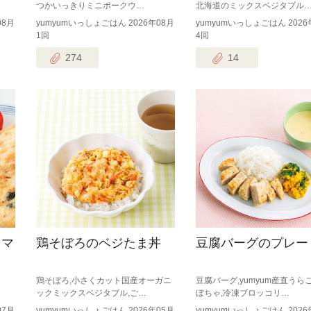
つかいっきりミニポークウ…
北海道のミックスベジタブル
08月
yumyumいっしょごはん 2026年08月
yumyumいっしょごはん 2026
1回
4回
274
14
メマ
鶏そぼろのベジたま丼
豆腐バーグのプレー
鶏そぼろ,小さくカット国産オーガニ
豆腐バーグ,yumyum産直うら
ックミックスベジタブル,ご…
ぼちゃ,冷凍ブロッコリ…
07月
yumyumいっしょごはん 2026年05月
yumyumいっしょごはん 2026