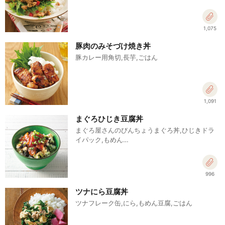
1,075
豚肉のみそづけ焼き丼
豚カレー用角切,長芋,ごはん
1,091
まぐろひじき豆腐丼
まぐろ屋さんのびんちょうまぐろ丼,ひじきドラ
イパック,もめん…
996
ツナにら豆腐丼
ツナフレーク缶,にら,もめん豆腐,ごはん