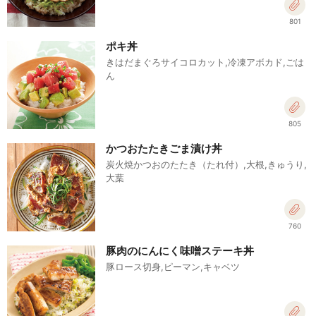
801
ポキ丼
きはだまぐろサイコロカット,冷凍アボカド,ごは
ん
805
かつおたたきごま漬け丼
炭火焼かつおのたたき（たれ付）,大根,きゅうり,
大葉
760
豚肉のにんにく味噌ステーキ丼
豚ロース切身,ピーマン,キャベツ