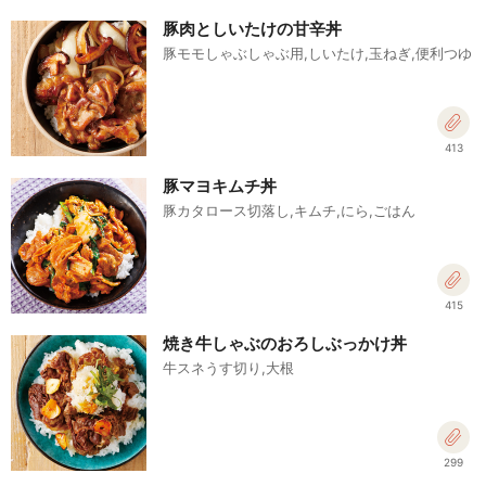
豚肉としいたけの甘辛丼
豚モモしゃぶしゃぶ用,しいたけ,玉ねぎ,便利つゆ
413
豚マヨキムチ丼
豚カタロース切落し,キムチ,にら,ごはん
415
焼き牛しゃぶのおろしぶっかけ丼
牛スネうす切り,大根
299