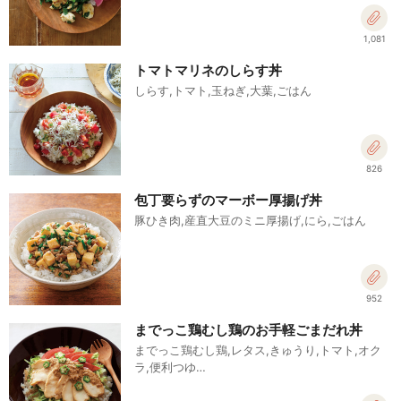
1,081
トマトマリネのしらす丼
しらす,トマト,玉ねぎ,大葉,ごはん
826
包丁要らずのマーボー厚揚げ丼
豚ひき肉,産直大豆のミニ厚揚げ,にら,ごはん
952
までっこ鶏むし鶏のお手軽ごまだれ丼
までっこ鶏むし鶏,レタス,きゅうり,トマト,オク
ラ,便利つゆ…