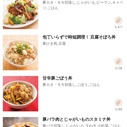
豚カタ・モモ切落し,じゃがいも,ピーマン,キャベ
ツ,ごはん
5,477
包丁いらずで時短調理！ 豆腐そぼろ丼
豚ひき肉,豆腐
5,138
甘辛豚ごぼう丼
豚カタ・モモ切落し,ごぼう,ごはん
3,169
豚バラ肉とじゃがいものスタミナ丼
豚バラ切落し,じゃがいも,玉ねぎ,小松菜,ごはん