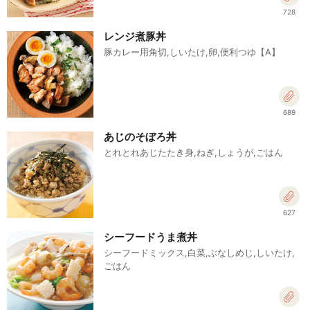
728
レンジ煮豚丼
豚カレー用角切,しいたけ,卵,便利つゆ【A】
689
あじのそぼろ丼
とれとれあじたたき身,ねぎ,しょうが,ごはん
627
シーフードうま煮丼
シーフードミックス,白菜,ぶなしめじ,しいたけ,
ごはん