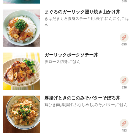
610
まぐろのガーリック照り焼き山かけ丼
きはだまぐろ腹身ステーキ用,長芋,にんにく,ごは
ん
650
ガーリックポークソテー丼
豚ロース切身,ごはん
536
厚揚げときのこのみそバターそぼろ丼
鶏ひき肉,厚揚げ,ぶなしめじ,みそ,バター,ごはん
483