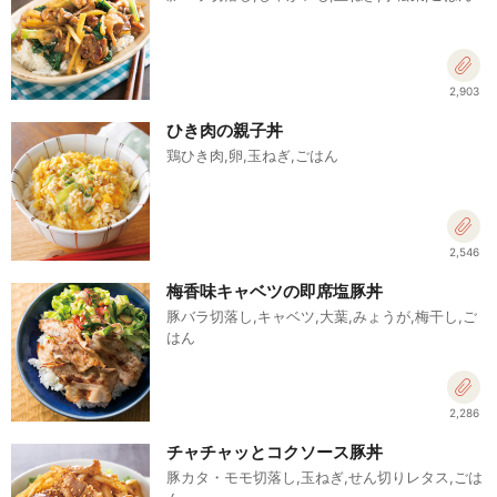
2,903
ひき肉の親子丼
鶏ひき肉,卵,玉ねぎ,ごはん
2,546
梅香味キャベツの即席塩豚丼
豚バラ切落し,キャベツ,大葉,みょうが,梅干し,ご
はん
2,286
チャチャッとコクソース豚丼
豚カタ・モモ切落し,玉ねぎ,せん切りレタス,ごは