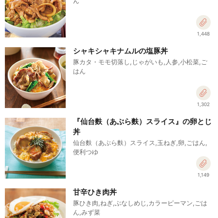
ん
1,448
シャキシャキナムルの塩豚丼
豚カタ・モモ切落し,じゃがいも,人参,小松菜,ご
はん
1,302
『仙台麩（あぶら麩）スライス』の卵とじ
丼
仙台麩（あぶら麩）スライス,玉ねぎ,卵,ごはん,
便利つゆ
1,149
甘辛ひき肉丼
豚ひき肉,ねぎ,ぶなしめじ,カラーピーマン,ごは
ん,みず菜