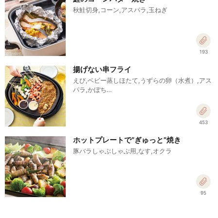
秋鮭切身,コーン,アスパラ,玉ねぎ
193
揚げない串フライ
えび,ベビー蒸しほたて,うずらの卵（水煮）,アス
パラ,かぼち…
453
ホットプレートで“ぎゅっと”焼き
豚バラしゃぶしゃぶ用,なす,オクラ
95