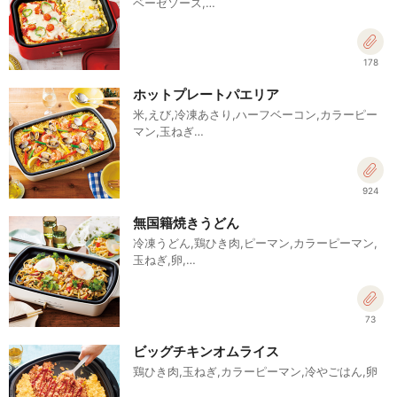
ベーゼソース,…
178
ホットプレートパエリア
米,えび,冷凍あさり,ハーフベーコン,カラーピー
マン,玉ねぎ…
924
無国籍焼きうどん
冷凍うどん,鶏ひき肉,ピーマン,カラーピーマン,
玉ねぎ,卵,…
73
ビッグチキンオムライス
鶏ひき肉,玉ねぎ,カラーピーマン,冷やごはん,卵