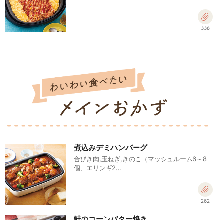
338
煮込みデミハンバーグ
合びき肉,玉ねぎ,きのこ（マッシュルーム6～8
個、エリンギ2…
262
鮭のコーンバター焼き