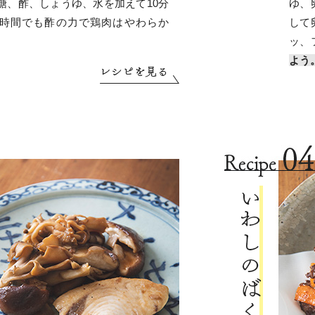
糖、酢、しょうゆ、水を加えて10分
ゆ、
時間でも酢の力で鶏肉はやわらか
して
ッ、
よう