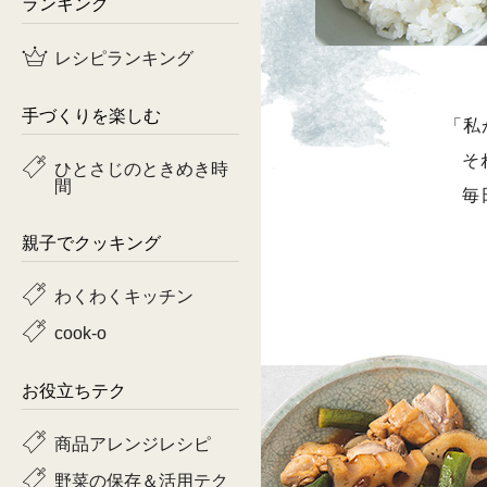
ランキング
鶏肉
レシピランキング
魚
手づくりを楽しむ
「私
ピーマン
そ
ひとさじのときめき時
間
トマト
毎
親子でクッキング
わくわくキッチン
cook-o
お役立ちテク
商品アレンジレシピ
野菜の保存＆活用テク