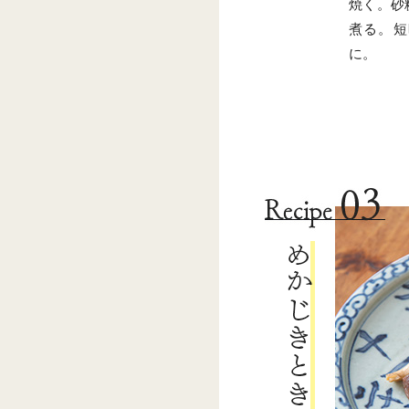
焼く。砂
煮る。短
に。