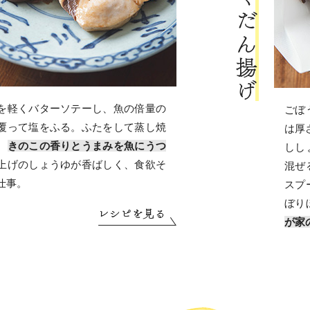
を軽くバターソテーし、魚の倍量の
ごぼ
覆って塩をふる。ふたをして蒸し焼
は厚
、
きのこの香りとうまみを魚にうつ
しし
上げのしょうゆが香ばしく、食欲そ
混ぜ
仕事。
スプ
ぼり
が家