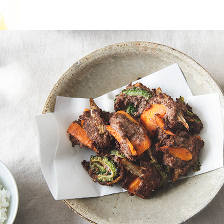
じのときめき時間
副菜
まれの野菜レシピ
汁物
1歳半からの幼児食
お弁当
はん
はんセット（2人分）
おやつ・デザート
はんセット（3人分）
き肉魚菜菜セット
らない平日ごはん
プ
飛田和緒さんレシピ
探す
豚肉