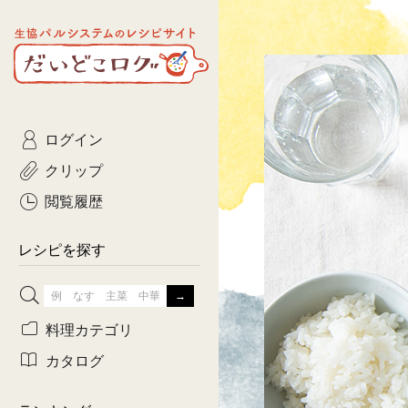
生協パルシステムのレシピ
コトコト
サイト
主菜
ひとさ
だいどこログ
サラダ・あえもの
農家生
Kinari
ログイン
常備菜・作りおき
おきらくだ
yumyumいっしょご
クリップ
おつまみ
3日分ご
ぷれーんぺいじ
閲覧履歴
3日分ご
乾物屋さん
レシピを探す
つくりお
がんば
料理カテゴリ
有賀薫さんのスー
カタログ
牛肉