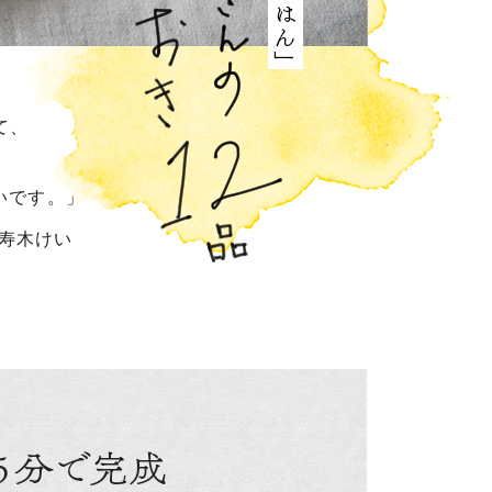
て、
いです。」
寿木けい