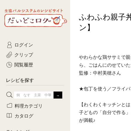
生協パルシステムのレシピ
ふわふわ親子
コトコト
サイト
主菜
ひとさ
だいどこログ
ン】
サラダ・あえもの
農家生
Kinari
ログイン
常備菜・作りおき
おきらくだ
yumyumいっしょご
クリップ
やわらかな鶏ササミで親
おつまみ
3日分ご
ぷれーんぺいじ
閲覧履歴
ら、ごはんにのせていた
監修：中村美穂さん
3日分ご
乾物屋さん
レシピを探す
つくりお
★包丁を使う／フライパ
がんば
【わくわくキッチンとは
料理カテゴリ
子どもの「自分で作る」
有賀薫さんのスー
カタログ
が満載♪
牛肉