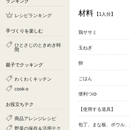
ランキング
鶏肉
材料
【1人分】
レシピランキング
魚
手づくりを楽しむ
鶏ササミ
ピーマン
ひとさじのときめき時
玉ねぎ
間
トマト
卵
親子でクッキング
ごはん
わくわくキッチン
cook-o
便利つゆ
お役立ちテク
【使用する道具】
商品アレンジレシピ
包丁、まな板、ボウル、
野菜の保存＆活用テク