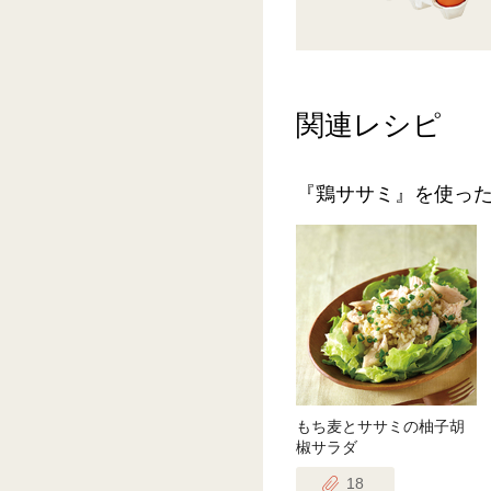
関連レシピ
『鶏ササミ』を使っ
もち麦とササミの柚子胡
椒サラダ
18