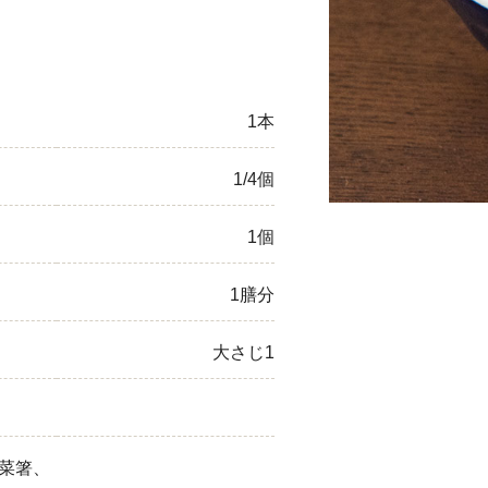
ひき肉
アスパラガス
1本
なす
1/4個
たまねぎ
1個
1膳分
大さじ1
菜箸、