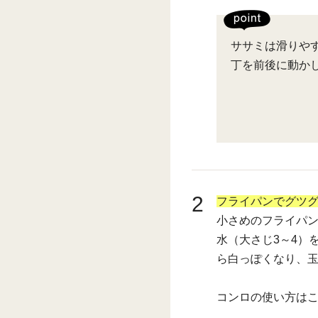
ササミは滑りや
丁を前後に動か
2
フライパンでグツ
小さめのフライパ
水（大さじ3～4）
ら白っぽくなり、
コンロの使い方は