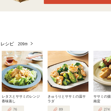
たレシピ
209
件
レタスとササミのレンジ
きゅうりとササミの温サ
ササミの揚
香味蒸し
ラダ
南蛮
76
89
274