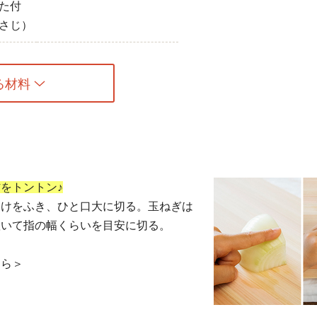
た付
さじ）
る材料
をトントン♪
水けをふき、ひと口大に切る。玉ねぎは
置いて指の幅くらいを目安に切る。
ちら＞