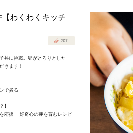
丼【わくわくキッチ
じのときめき時間
副菜
まれの野菜レシピ
汁物
207
1歳半からの幼児食
お弁当
はん
子丼に挑戦。卵がとろりとした
はんセット（2人分）
おやつ・デザート
だきます！
はんセット（3人分）
き肉魚菜菜セット
ンで煮る
らない平日ごはん
？】
を応援！ 好奇心の芽を育むレシピ
プ
飛田和緒さんレシピ
探す
豚肉