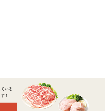
れている
ます！