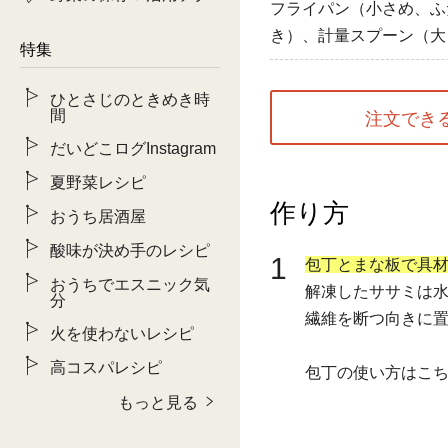
フライパン（小さめ、ふ
き）、計量スプーン（大
特集
ひとさじのときめき時
間
注文でき
だいどこログInstagram
夏野菜レシピ
作り方
おうち居酒屋
酸味が決め手のレシピ
1
包丁とまな板で具材
おうちでエスニック気
解凍したササミは
分
繊維を断つ向きに
火を使わないレシピ
高コスパレシピ
包丁の使い方はこ
もっと見る