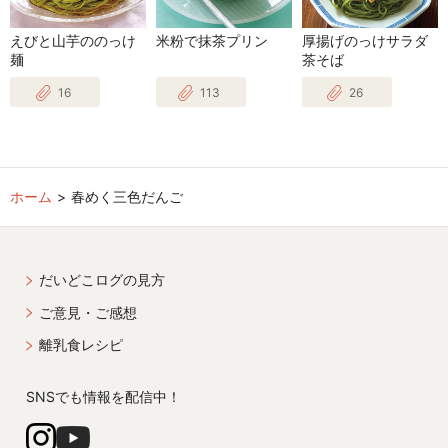
えびと山芋ののっけ
米粉で抹茶プリン
厚揚げのっけサラダ
麺
茶そば
16
113
26
ホーム
春めく三色だんご
だいどこログの見方
ご意見・ご感想
離乳食レシピ
SNSでも情報を配信中！