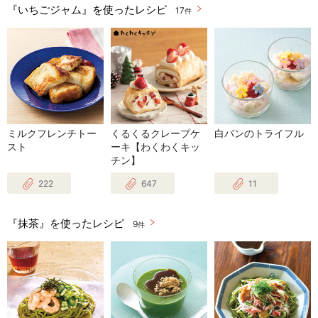
『いちごジャム』を使ったレシピ
17
件
ミルクフレンチトー
くるくるクレープケ
白パンのトライフル
スト
ーキ【わくわくキッ
チン】
222
647
11
『抹茶』を使ったレシピ
9
件