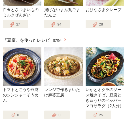
白玉とさつまいもの
揚げないまん丸ごま
おひなさまクレープ
ミルクぜんざい
だんご
27
94
28
『豆腐』を使ったレシピ
870
件
トマトとこうや豆腐
レンジで作るまいた
いかとオクラのソー
のジンジャーそうめ
け麻婆豆腐
ス焼きそば、豆腐と
ん
きゅうりのペッパー
マヨサラダ（2人分）
0
0
25