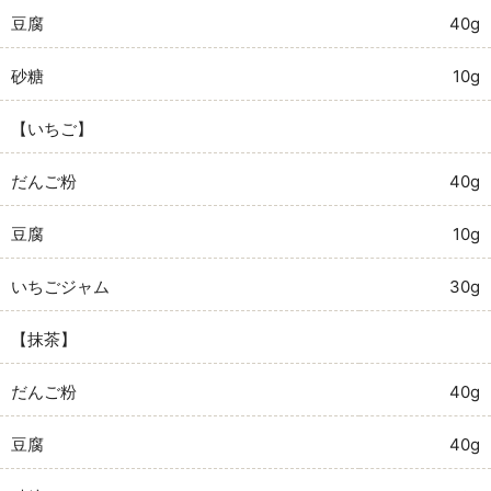
豆腐
40g
砂糖
10g
【いちご】
だんご粉
40g
豆腐
10g
いちごジャム
30g
【抹茶】
だんご粉
40g
豆腐
40g