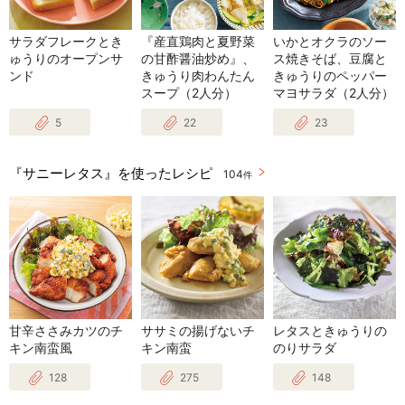
サラダフレークとき
『産直鶏肉と夏野菜
いかとオクラのソー
ゅうりのオープンサ
の甘酢醤油炒め』、
ス焼きそば、豆腐と
ンド
きゅうり肉わんたん
きゅうりのペッパー
スープ（2人分）
マヨサラダ（2人分）
5
22
23
『サニーレタス』を使ったレシピ
104
件
甘辛ささみカツのチ
ササミの揚げないチ
レタスときゅうりの
キン南蛮風
キン南蛮
のりサラダ
128
275
148