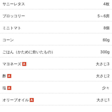
サニーレタス
4枚
ブロッコリー
5～6房
ミニトマト
8個
コーン
60g
ごはん（かために炊いたもの）
300g
マヨネーズ
大さじ3
A
酢
大さじ2
A
塩
少々
A
オリーブオイル
大さじ1
A