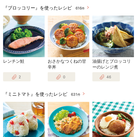
『ブロッコリー』を使ったレシピ
616
件
レンチン鮭
おさかなつくねの甘
油揚げとブロッコリ
辛丼
ーのレンジ煮
2
0
46
『ミニトマト』を使ったレシピ
631
件