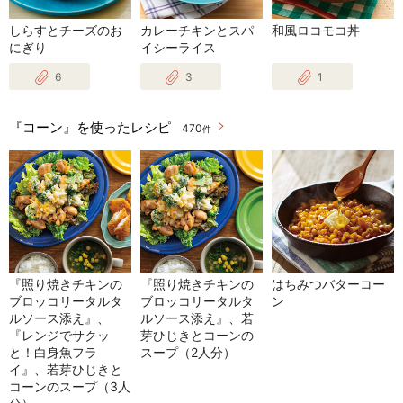
しらすとチーズのお
カレーチキンとスパ
和風ロコモコ丼
にぎり
イシーライス
6
3
1
『コーン』を使ったレシピ
470
件
『照り焼きチキンの
『照り焼きチキンの
はちみつバターコー
ブロッコリータルタ
ブロッコリータルタ
ン
ルソース添え』、
ルソース添え』、若
『レンジでサクッ
芽ひじきとコーンの
と！白身魚フラ
スープ（2人分）
イ』、若芽ひじきと
コーンのスープ（3人