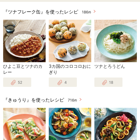
『ツナフレーク缶』を使ったレシピ
186
件
ひよこ豆とツナのカ
3カ国のコロコロおに
ツナとろうどん
レー
ぎり
52
4
18
『きゅうり』を使ったレシピ
716
件