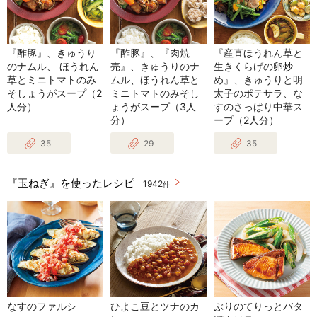
『酢豚』、きゅうり
『酢豚』、『肉焼
『産直ほうれん草と
のナムル、 ほうれん
売』、きゅうりのナ
生きくらげの卵炒
草とミニトマトのみ
ムル、ほうれん草と
め』、きゅうりと明
そしょうがスープ（2
ミニトマトのみそし
太子のポテサラ、な
人分）
ょうがスープ（3人
すのさっぱり中華ス
分）
ープ（2人分）
35
29
35
『玉ねぎ』を使ったレシピ
1942
件
なすのファルシ
ひよこ豆とツナのカ
ぶりのてりっとバタ