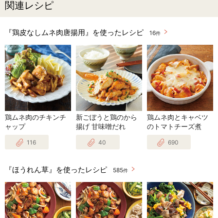
関連レシピ
『鶏皮なしムネ肉唐揚用』を使ったレシピ
16
件
鶏ムネ肉のチキンチ
新ごぼうと鶏のから
鶏ムネ肉とキャベツ
ャップ
揚げ 甘味噌だれ
のトマトチーズ煮
116
40
690
『ほうれん草』を使ったレシピ
585
件