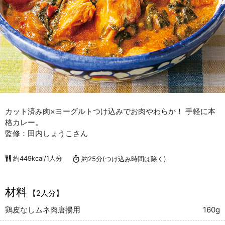
カット済み肉×ヨーグルトつけ込みでお肉やわらか！ 手軽に本
格カレー。
監修：田内しょうこさん
約449kcal/1人分
約25分
(つけ込み時間は除く)
材料
【2人分】
鶏皮なしムネ肉唐揚用
160g