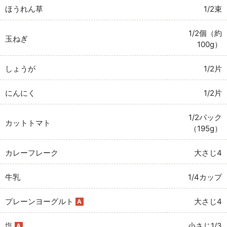
ほうれん草
1/2束
1/2個（約
玉ねぎ
100g）
しょうが
1/2片
にんにく
1/2片
1/2パック
カットトマト
（195g）
カレーフレーク
大さじ4
牛乳
1/4カップ
プレーンヨーグルト
大さじ4
A
塩
小さじ1/3
A