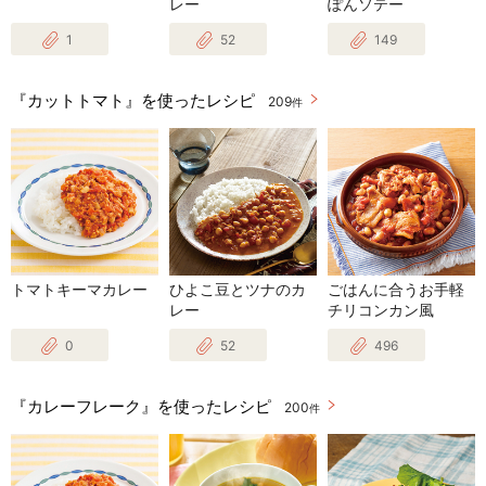
レー
ぽんソテー
1
52
149
『カットトマト』を使ったレシピ
209
件
トマトキーマカレー
ひよこ豆とツナのカ
ごはんに合うお手軽
レー
チリコンカン風
0
52
496
『カレーフレーク』を使ったレシピ
200
件