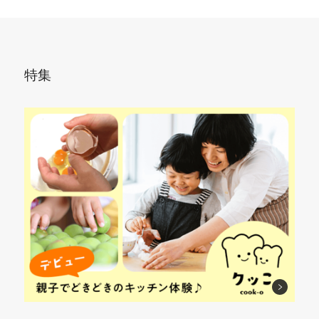
た
る
丁
ロ
と
丁
つ
目
ん
ひ
コ
工
を
も
も
と
と
ロ
夫
刺
の
キ
ね
つ
す
で
し
お
特集
レ
じ
で
れ
か
て
か
イ
れ
華
ば、
わ
ひ
ず
で
ば
や
破
い
ね
に
煮
味
か
け
さ
れ
の
崩
し
に
ず
ア
ば、
せ
れ
み
変
パ
ッ
種
る
知
ア
身
カ
プ
が
だ
ら
ッ
♪
ッ！
♪
ポ
け！
ず
プ
ロ
♪
♪
リ