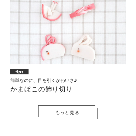
簡単なのに、目を引くかわいさ♪
かまぼこの飾り切り
見
く
包
コ
ひ
包
い