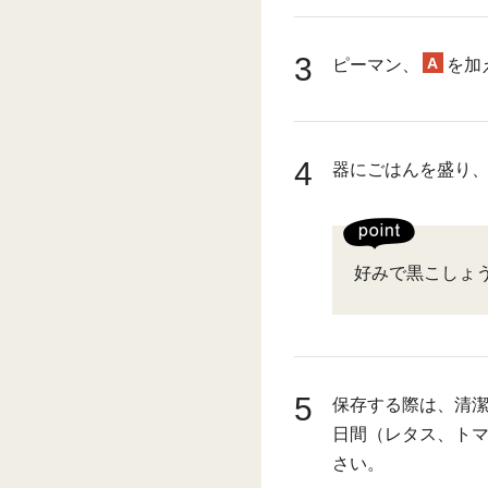
3
A
ピーマン、
を加
4
器にごはんを盛り、
好みで黒こしょ
5
保存する際は、清潔
日間（レタス、ト
さい。