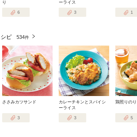
り
ーライス
6
3
1
レシピ
534
件
ささみカツサンド
カレーチキンとスパイシ
鶏照りのり
ーライス
3
3
5