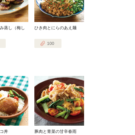
み蒸し（梅し
ひき肉とにらのあえ麺
100
コ丼
豚肉と青菜の甘辛春雨