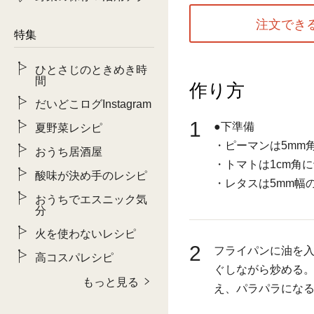
注文でき
特集
ひとさじのときめき時
間
作り方
だいどこログInstagram
1
●下準備
夏野菜レシピ
・ピーマンは5mm
おうち居酒屋
・トマトは1cm角
酸味が決め手のレシピ
・レタスは5mm幅
おうちでエスニック気
分
火を使わないレシピ
2
フライパンに油を
高コスパレシピ
ぐしながら炒める
もっと見る
え、パラパラにな