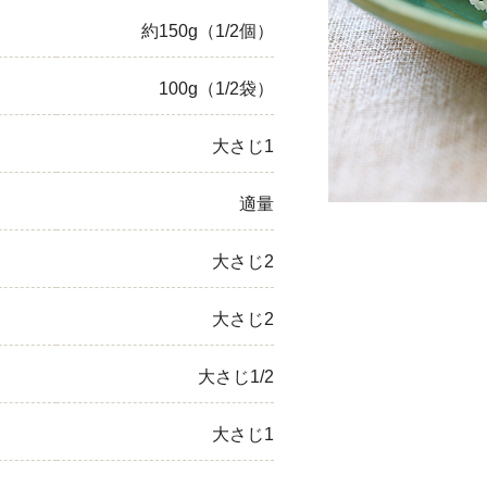
約150g（1/2個）
ひき肉
アスパラガス
100g（1/2袋）
なす
大さじ1
たまねぎ
適量
大さじ2
大さじ2
大さじ1/2
大さじ1