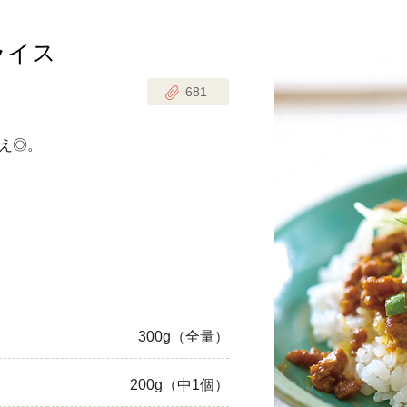
ライス
じのときめき時間
副菜
681
まれの野菜レシピ
汁物
1歳半からの幼児食
お弁当
え◎。
はん
はんセット（2人分）
おやつ・デザート
はんセット（3人分）
き肉魚菜菜セット
らない平日ごはん
300g（全量）
プ
飛田和緒さんレシピ
200g（中1個）
探す
豚肉