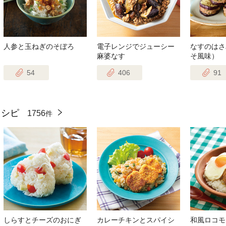
人参と玉ねぎのそぼろ
電子レンジでジューシー
なすのはさ
麻婆なす
そ風味）
54
406
91
レシピ
1756
件
しらすとチーズのおにぎ
カレーチキンとスパイシ
和風ロコモ