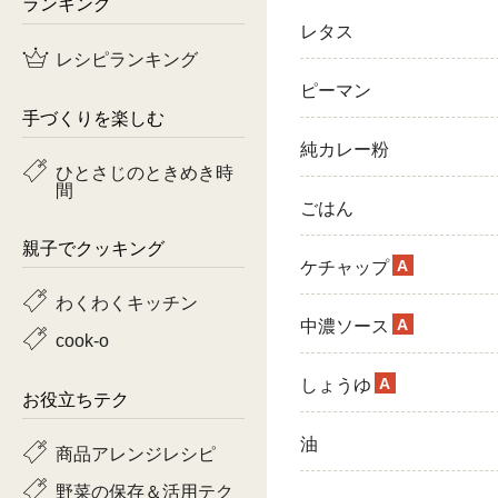
ランキング
レタス
鶏肉
レシピランキング
魚
ピーマン
手づくりを楽しむ
ピーマン
純カレー粉
ひとさじのときめき時
間
トマト
ごはん
親子でクッキング
A
ケチャップ
わくわくキッチン
A
中濃ソース
cook-o
A
しょうゆ
お役立ちテク
油
商品アレンジレシピ
野菜の保存＆活用テク