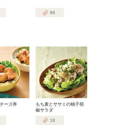
84
チーズ丼
もち麦とササミの柚子胡
椒サラダ
18