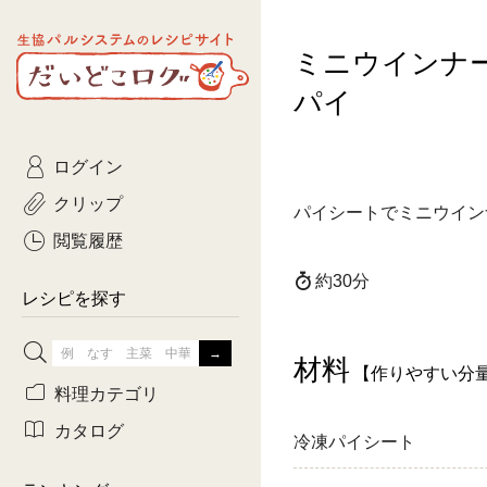
生協パルシステムのレシピ
ミニウインナ
コトコト
サイト
主菜
ひとさ
だいどこログ
パイ
サラダ・あえもの
農家生
Kinari
ログイン
常備菜・作りおき
おきらくだ
yumyumいっしょご
クリップ
パイシートでミニウイン
おつまみ
3日分ご
ぷれーんぺいじ
閲覧履歴
3日分ご
約30分
乾物屋さん
レシピを探す
つくりお
材料
がんば
【作りやすい分
料理カテゴリ
有賀薫さんのスー
カタログ
冷凍パイシート
牛肉