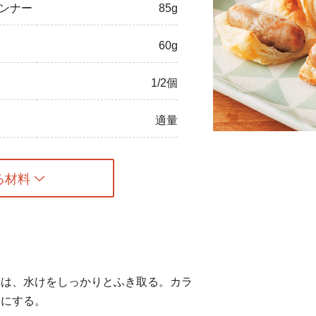
ンナー
85g
ひき肉
60g
アスパラガス
1/2個
なす
たまねぎ
適量
る材料
草は、水けをしっかりとふき取る。カラ
りにする。