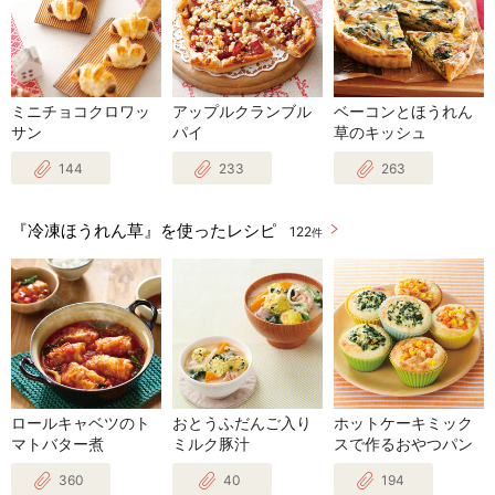
ミニチョコクロワッ
アップルクランブル
ベーコンとほうれん
サン
パイ
草のキッシュ
144
233
263
『冷凍ほうれん草』を使ったレシピ
122
件
ロールキャベツのト
おとうふだんご入り
ホットケーキミック
マトバター煮
ミルク豚汁
スで作るおやつパン
360
40
194