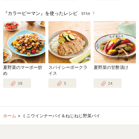
『カラーピーマン』を使ったレシピ
511
件
夏野菜のマーボー炒
スパイシーポークラ
夏野菜の甘酢漬け
め
イス
38
5
24
ホーム
ミニウインナーパイ＆ねじねじ野菜パイ