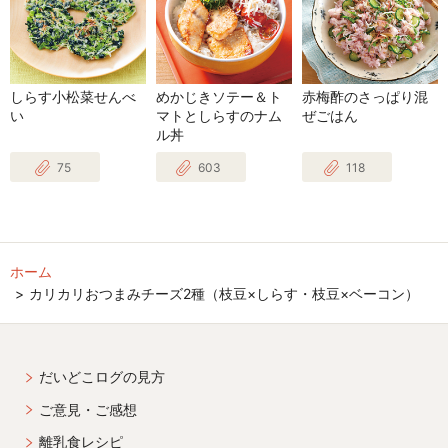
しらす小松菜せんべ
めかじきソテー＆ト
赤梅酢のさっぱり混
い
マトとしらすのナム
ぜごはん
ル丼
75
603
118
ホーム
カリカリおつまみチーズ2種（枝豆×しらす・枝豆×ベーコン）
だいどこログの見方
ご意見・ご感想
離乳食レシピ