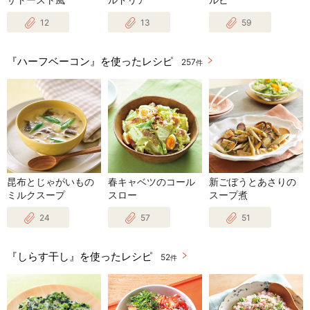
12
13
59
『ハーフベーコン』を使ったレシピ
257
件
昆布とじゃがいもの
春キャベツのコール
新ごぼうとあさりの
ミルクスープ
スロー
スープ煮
24
57
51
『しらす干し』を使ったレシピ
52
件