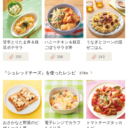
甘辛とりたま丼＆枝
ハニーチキン＆枝豆
うなぎとコーンの混
豆ポテサラ
ごぼうサラダ丼
ぜごはん
255
298
243
『シュレッドチーズ』を使ったレシピ
378
件
おさかなと野菜のピ
電子レンジでカラフ
トマトチーズタッカ
ザトースト風
ルドリア
ルビ