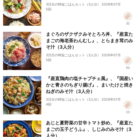
3日分の時短ごはんセット（3人分） 2026年07月
5回
32
まぐろのザクザクみそとろろ丼、『産直た
まごの海老茶わんむし』、とらまき茸のみ
そ汁（3人分）
3日分の時短ごはんセット（3人分） 2026年07月
5回
50
『産直鶏肉の塩チャプチェ風』、『国産い
かと青さのちぎり揚げ』、まいたけと焼き
ねぎのみそ汁（3人分）
3日分の時短ごはんセット（3人分） 2026年07月
4回
23
あじと夏野菜の甘辛トマト炒め、『産直た
まごの玉子どうふ』、しじみのみそ汁（3
人分）