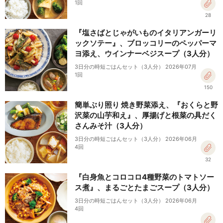
1回
28
『塩さばとじゃがいものイタリアンガーリ
ックソテー』、ブロッコリーのペッパーマ
ヨ添え、ウインナーベジスープ（3人分）
3日分の時短ごはんセット（3人分） 2026年07月
1回
150
簡単ぶり照り 焼き野菜添え、『おくらと野
沢菜の山芋和え』、厚揚げと根菜の具だく
さんみそ汁（3人分）
3日分の時短ごはんセット（3人分） 2026年06月
4回
32
『白身魚とコロコロ4種野菜のトマトソー
ス煮』、まるごとたまごスープ（3人分）
3日分の時短ごはんセット（3人分） 2026年06月
4回