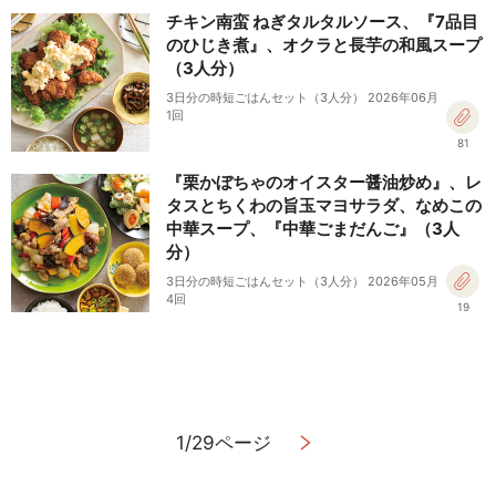
チキン南蛮 ねぎタルタルソース、『7品目
のひじき煮』、オクラと長芋の和風スープ
（3人分）
3日分の時短ごはんセット（3人分） 2026年06月
1回
81
『栗かぼちゃのオイスター醤油炒め』、レ
タスとちくわの旨玉マヨサラダ、なめこの
中華スープ、『中華ごまだんご』（3人
分）
3日分の時短ごはんセット（3人分） 2026年05月
4回
19
1/29ページ