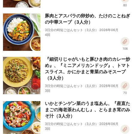
80
豚肉とアスパラの卵炒め、たけのことねぎ
の中華スープ（3人分）
3日分の時短ごはんセット（3人分） 2026年06月
4回
106
『細切りじゃがいもと豚ひき肉のカレー炒
め』、『ミニアメリカンドッグ』、トマト
スライス、かにかまと青菜のみそスープ
（3人分）
3日分の時短ごはんセット（3人分） 2026年06月
3回
70
いかとチンゲン菜のうま塩あん、『産直た
まごの海老茶わんむし』、とらまき茸のみ
そ汁（3人分）
3日分の時短ごはんセット（3人分） 2026年06月
3回