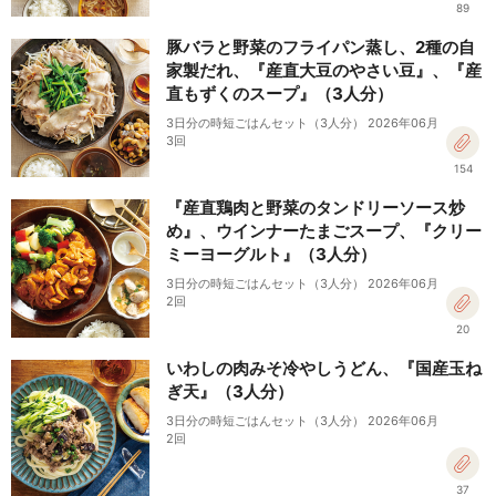
89
豚バラと野菜のフライパン蒸し、2種の自
家製だれ、『産直大豆のやさい豆』、『産
直もずくのスープ』（3人分）
3日分の時短ごはんセット（3人分） 2026年06月
3回
154
『産直鶏肉と野菜のタンドリーソース炒
め』、ウインナーたまごスープ、『クリー
ミーヨーグルト』（3人分）
3日分の時短ごはんセット（3人分） 2026年06月
2回
20
いわしの肉みそ冷やしうどん、『国産玉ね
ぎ天』（3人分）
3日分の時短ごはんセット（3人分） 2026年06月
2回
37