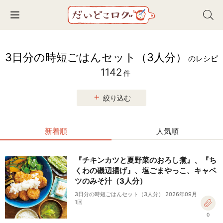
Toggle navigation
3日分の時短ごはんセット（3人分）
のレシピ
1142
件
絞り込む
新着順
人気順
『チキンカツと夏野菜のおろし煮』、『ち
くわの磯辺揚げ』、塩ごまやっこ、キャベ
ツのみそ汁（3人分）
3日分の時短ごはんセット（3人分） 2026年09月
1回
0