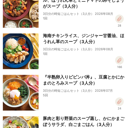
ル、ほうれん草とミニトマトのみそしょう
がスープ（3人分）
3日分の時短ごはんセット（3人分） 2026年08月
1回
28
海南チキンライス、ジンジャー甘醤油、ほ
うれん草のスープ（3人分）
3日分の時短ごはんセット（3人分） 2026年08月
1回
166
『半熟卵入りビビンバ丼』、豆腐とかにか
まのとろみスープ（3人分）
3日分の時短ごはんセット（3人分） 2026年07月
5回
24
豚肉と彩り野菜のスープ蒸し、かにかまご
ぼうサラダ、白ごまごはん（3人分）