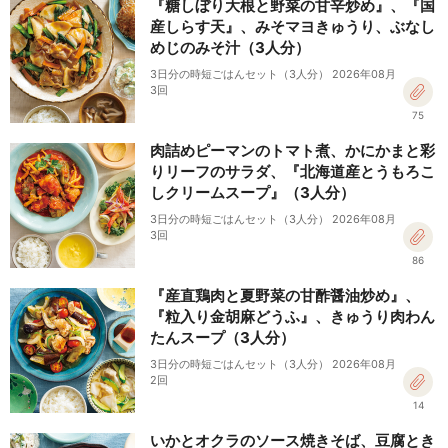
『糖しぼり大根と野菜の甘辛炒め』、『国
産しらす天』、みそマヨきゅうり、ぶなし
めじのみそ汁（3人分）
3日分の時短ごはんセット（3人分） 2026年08月
3回
75
肉詰めピーマンのトマト煮、かにかまと彩
りリーフのサラダ、『北海道産とうもろこ
しクリームスープ』（3人分）
3日分の時短ごはんセット（3人分） 2026年08月
3回
86
『産直鶏肉と夏野菜の甘酢醤油炒め』、
『粒入り金胡麻どうふ』、きゅうり肉わん
たんスープ（3人分）
3日分の時短ごはんセット（3人分） 2026年08月
2回
14
いかとオクラのソース焼きそば、豆腐とき