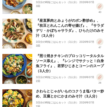
3日分の時短ごはんセット（3人分） 2026年07月
3回
40
『産直豚肉とみょうがのポン酢炒め』、
『枝豆とれんこんの寄せ揚げ』、『サラダ
デリ・かぼちゃサラダ』、ひらたけのみそ
汁（3人分）
3日分の時短ごはんセット（3人分） 2026年07月
3回
47
『照り焼きチキンのブロッコリータルタル
ソース添え』、『レンジでサクッと！白身
魚フライ』、若芽ひじきとコーンのスープ
（3人分）
3日分の時短ごはんセット（3人分） 2026年07月
2回
26
さわらとじゃがいものコクうま塩バター炒
め、豆腐とかにかまのみそ汁（3人分）
3日分の時短ごはんセット（3人分） 2026年07月
2回