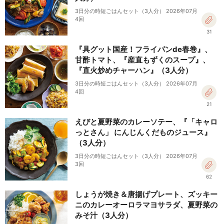
3日分の時短ごはんセット（3人分） 2026年07月
4回
31
『具グット国産！フライパンde春巻』、
甘酢トマト、『産直もずくのスープ』、
『直火炒めチャーハン』（3人分）
3日分の時短ごはんセット（3人分） 2026年07月
4回
21
えびと夏野菜のカレーソテー、『「キャロ
っとさん」 にんじんくだものジュース』
（3人分）
3日分の時短ごはんセット（3人分） 2026年07月
3回
62
しょうが焼き＆唐揚げプレート、ズッキー
ニのカレーオーロラマヨサラダ、夏野菜の
みそ汁（3人分）