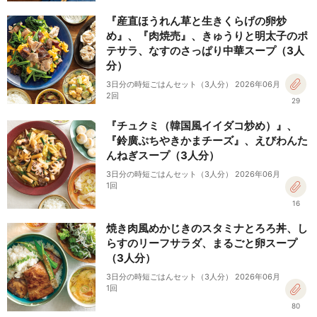
『産直ほうれん草と生きくらげの卵炒
め』、『肉焼売』、きゅうりと明太子のポ
テサラ、なすのさっぱり中華スープ（3人
分）
3日分の時短ごはんセット（3人分） 2026年06月
2回
29
『チュクミ（韓国風イイダコ炒め）』、
『鈴廣ぷちやきかまチーズ』、えびわんた
んねぎスープ（3人分）
3日分の時短ごはんセット（3人分） 2026年06月
1回
16
焼き肉風めかじきのスタミナとろろ丼、し
らすのリーフサラダ、まるごと卵スープ
（3人分）
3日分の時短ごはんセット（3人分） 2026年06月
1回
80