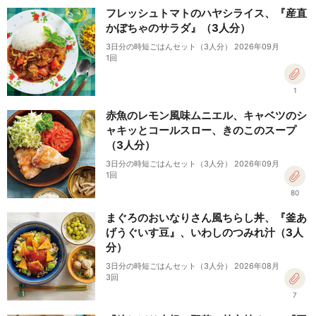
フレッシュトマトのハヤシライス、『産直
かぼちゃのサラダ』（3人分）
3日分の時短ごはんセット（3人分） 2026年09月
1回
1
赤魚のレモン風味ムニエル、キャベツのシ
ャキッとコールスロー、きのこのスープ
（3人分）
3日分の時短ごはんセット（3人分） 2026年09月
1回
80
まぐろのおいなりさん風ちらし丼、『釜あ
げうぐいす豆』、いわしのつみれ汁（3人
分）
3日分の時短ごはんセット（3人分） 2026年08月
3回
7