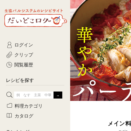
生協パルシステムのレシピ
コトコト
サイト
主菜
ひとさ
だいどこログ
サラダ・あえもの
農家生
Kinari
ログイン
常備菜・作りおき
おきらくだ
yumyumいっしょご
クリップ
おつまみ
3日分ご
ぷれーんぺいじ
閲覧履歴
3日分ご
乾物屋さん
レシピを探す
つくりお
がんば
料理カテゴリ
有賀薫さんのスー
カタログ
牛肉