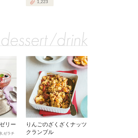
1,223
ゼリー
りんごのざくざくナッツ
クランブル
水,ゼラチ