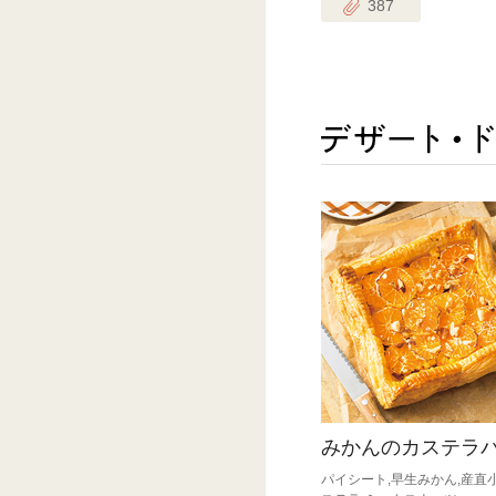
387
みかんのカステラ
パイシート,早生みかん,産直