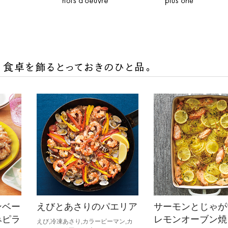
ひき肉
アスパラガス
なす
たまねぎ
ンベー
えびとあさりのパエリア
サーモンとじゃが
みピラ
レモンオーブン焼
えび,冷凍あさり,カラーピーマン,カ