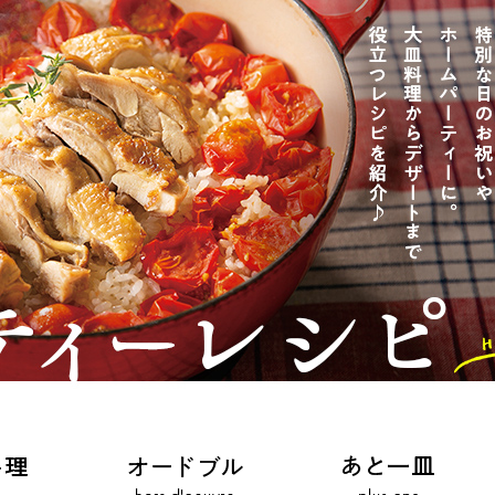
じのときめき時間
副菜
まれの野菜レシピ
汁物
1歳半からの幼児食
お弁当
はん
はんセット（2人分）
おやつ・デザート
はんセット（3人分）
き肉魚菜菜セット
らない平日ごはん
プ
飛田和緒さんレシピ
探す
豚肉