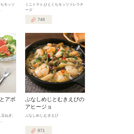
くちモッツ
ミニトマト,ひとくちモッツァレラチ
…
ーズ
748
とアボ
ぶなしめじとむきえびの
アヒージョ
,玉ねぎ,
ぶなしめじ,むきえび
…
871