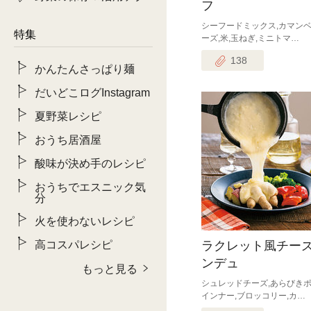
フ
シーフードミックス,カマン
特集
ーズ,米,玉ねぎ,ミニトマ…
138
かんたんさっぱり麺
だいどこログInstagram
夏野菜レシピ
おうち居酒屋
酸味が決め手のレシピ
おうちでエスニック気
分
火を使わないレシピ
高コスパレシピ
ラクレット風チー
ンデュ
もっと見る
シュレッドチーズ,あらびき
インナー,ブロッコリー,カ…