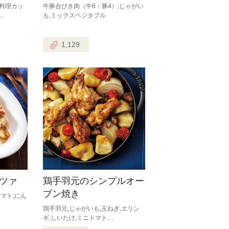
料理カッ
牛豚合びき肉（牛6：豚4）,じゃがい
…
も,ミックスベジタブル
1,129
ツァ
鶏手羽元のシンプルオー
ブン焼き
マト,にん
鶏手羽元,じゃがいも,玉ねぎ,エリン
ギ,しいたけ,ミニトマト…