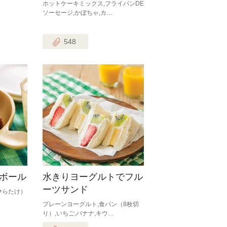
ホットケーキミックス,フライパンDE
ソーセージ,かぼちゃ,カ…
548
ボール
水きりヨーグルトでフル
ーツサンド
ひらたけ）
プレーンヨーグルト,食パン（8枚切
り）,いちご,バナナ,キウ…