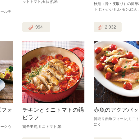
ットトマト,玉ねぎ,米
秋鮭（骨・皮取り）の簡単
ト,じゃがいも,レモン,にん
ベールチ
994
2,932
ズフォ
チキンとミニトマトの鍋
赤魚のアクアパッ
ピラフ
骨取り赤魚フィーレ,ミニト
にく
ポークウ
鶏モモ肉,ミニトマト,米