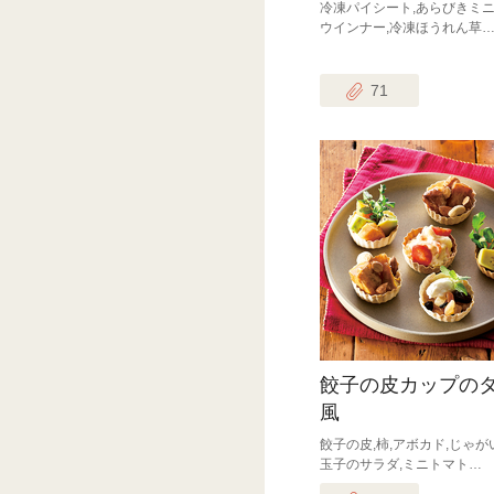
冷凍パイシート,あらびきミ
ウインナー,冷凍ほうれん草
71
餃子の皮カップの
風
餃子の皮,柿,アボカド,じゃが
玉子のサラダ,ミニトマト…