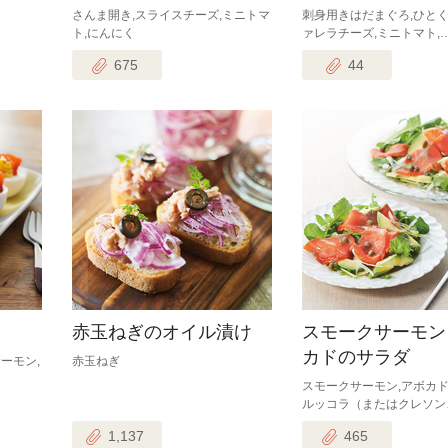
さんま開き,スライスチーズ,ミニトマ
刺身用きはだまぐろ,ひと
ト,にんにく
ァレラチーズ,ミニトマト,
675
44
赤玉ねぎのオイル漬け
スモークサーモン
カドのサラダ
ーモン,
赤玉ねぎ
スモークサーモン,アボカド
ルッコラ（またはクレソン
1,137
465