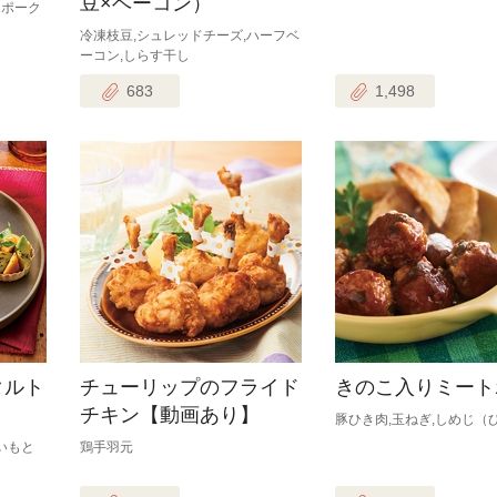
豆×ベーコン）
ニポーク
…
冷凍枝豆,シュレッドチーズ,ハーフベ
ーコン,しらす干し
683
1,498
タルト
チューリップのフライド
きのこ入りミート
チキン【動画あり】
豚ひき肉,玉ねぎ,しめじ（
いもと
鶏手羽元