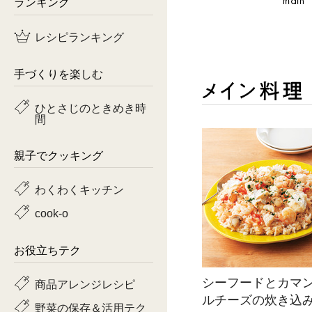
ランキング
鶏肉
レシピランキング
魚
手づくりを楽しむ
ピーマン
ひとさじのときめき時
間
トマト
親子でクッキング
わくわくキッチン
cook-o
お役立ちテク
シーフードとカマ
商品アレンジレシピ
ルチーズの炊き込
野菜の保存＆活用テク