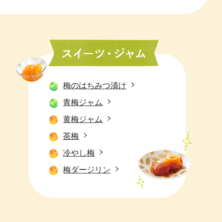
梅のはちみつ漬け
青梅ジャム
黄梅ジャム
茶梅
冷やし梅
梅ダージリン