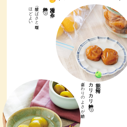
ほどよい
甘酸っぱさと塩味が
減塩梅干し
冷凍梅で作る
歯ざわりのよさが絶妙
カリカリ甘酢漬け
割り梅の