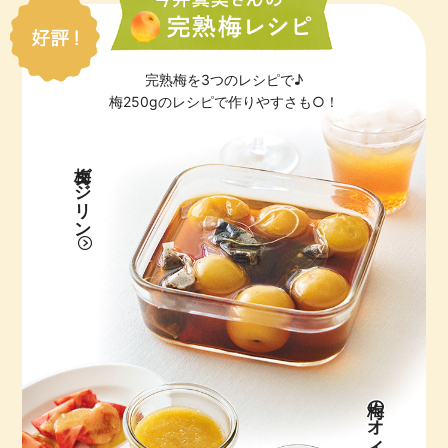
完熟梅を3つのレシピで♪
梅250gのレシピで作りやすさも○！
梅ダージリン
梅のオイル漬け