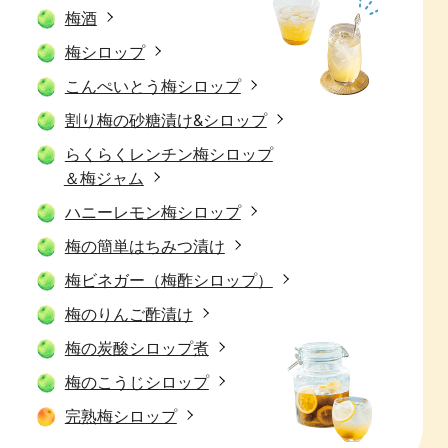
梅酒
梅シロップ
こんぺいとう梅シロップ
割り梅の砂糖漬け&シロップ
らくらくレンチン梅シロップ
＆梅ジャム
ハニーレモン梅シロップ
梅の簡単はちみつ漬け
梅ビネガー（梅酢シロップ）
梅のりんご酢漬け
梅の炭酸シロップ煮
梅のこうじシロップ
完熟梅シロップ