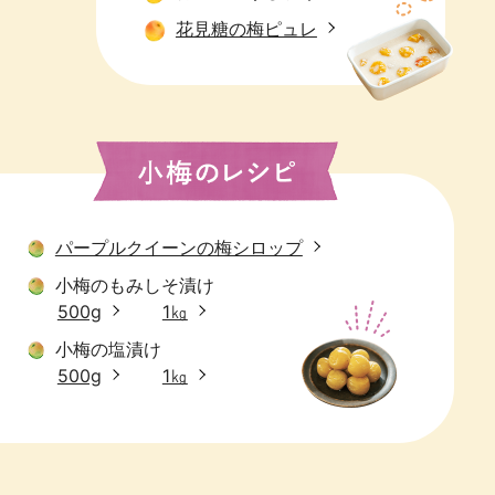
花見糖の梅ピュレ
パープルクイーンの梅シロップ
小梅のもみしそ漬け
500g
1㎏
小梅の塩漬け
500g
1㎏