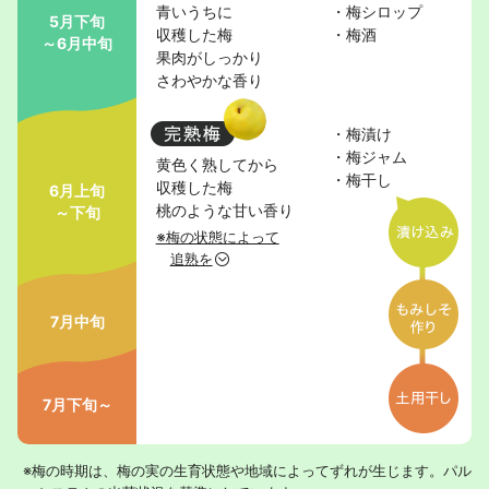
青いうちに
・梅シロップ
5月下旬
収穫した梅
・梅酒
～6月中旬
果肉がしっかり
さわやかな香り
・梅漬け
・梅ジャム
黄色く熟してから
・梅干し
収穫した梅
6月上旬
桃のような甘い香り
～下旬
※梅の状態によって
追熟を
7月中旬
7月下旬～
※梅の時期は、梅の実の生育状態や地域によってずれが生じます。パル