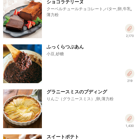
ショコラテリーヌ
クーベルチュールチョコレート,バター,卵,牛乳,
薄力粉
2,170
ふっくらつぶあん
小豆,砂糖
219
グラニースミスのプディング
りんご（グラニースミス）,卵,薄力粉
1,430
スイートポテト