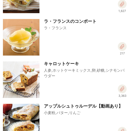
1,627
ラ・フランスのコンポート
ラ・フランス
217
キャロットケーキ
人参,ホットケーキミックス,卵,砂糖,シナモンパ
ウダー
3,363
アップルシュトゥルーデル【動画あり】
小麦粉,バター,りんご