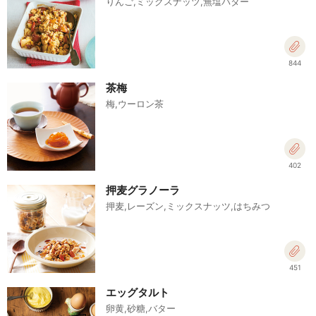
りんご,ミックスナッツ,無塩バター
844
茶梅
梅,ウーロン茶
402
押麦グラノーラ
押麦,レーズン,ミックスナッツ,はちみつ
451
エッグタルト
卵黄,砂糖,バター