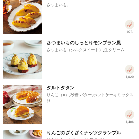
さつまいも,
973
さつまいものしっとりモンブラン風
さつまいも（シルクスイート）,生クリーム
1,620
タルトタタン
りんご（※）,砂糖,バター,ホットケーキミックス,
卵
1,496
りんごのざくざくナッツクランブル