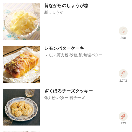
昔ながらのしょうが糖
新しょうが
800
レモンバターケーキ
レモン,薄力粉,砂糖,卵,無塩バター
2,742
ざくほろチーズクッキー
薄力粉,バター,粉チーズ
923