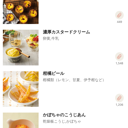
449
濃厚カスタードクリーム
卵黄,牛乳
1,548
柑橘ピール
柑橘類（レモン、甘夏、伊予柑など）
1,206
かぼちゃのこうじあん
乾燥板こうじ,かぼちゃ