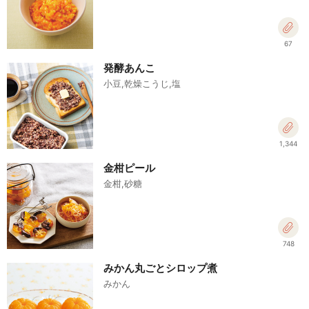
67
発酵あんこ
小豆,乾燥こうじ,塩
1,344
金柑ピール
金柑,砂糖
748
みかん丸ごとシロップ煮
みかん