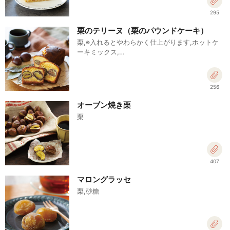
295
栗のテリーヌ（栗のパウンドケーキ）
栗,※入れるとやわらかく仕上がります,ホットケ
ーキミックス,…
256
オーブン焼き栗
栗
407
マロングラッセ
栗,砂糖