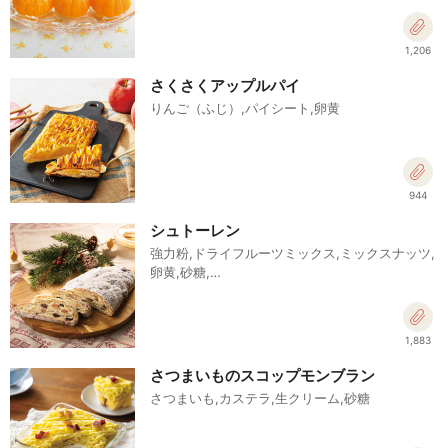
1,206
さくさくアップルパイ
りんご（ふじ）,パイシート,卵黄
944
シュトーレン
強力粉,ドライフルーツミックス,ミックスナッツ,
卵黄,砂糖,…
1,883
さつまいものスコップモンブラン
さつまいも,カステラ,生クリーム,砂糖