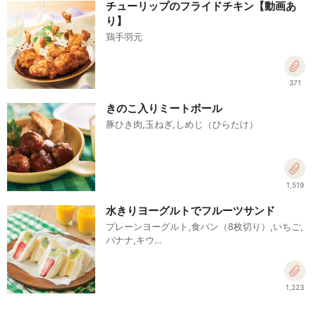
チューリップのフライドチキン【動画あ
り】
鶏手羽元
371
きのこ入りミートボール
豚ひき肉,玉ねぎ,しめじ（ひらたけ）
1,519
水きりヨーグルトでフルーツサンド
プレーンヨーグルト,食パン（8枚切り）,いちご,
バナナ,キウ…
1,223