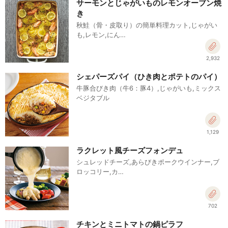
サーモンとじゃがいものレモンオーブン焼
き
秋鮭（骨・皮取り）の簡単料理カット,じゃがい
も,レモン,にん…
2,932
シェパーズパイ（ひき肉とポテトのパイ）
牛豚合びき肉（牛6：豚4）,じゃがいも,ミックス
ベジタブル
1,129
ラクレット風チーズフォンデュ
シュレッドチーズ,あらびきポークウインナー,ブ
ロッコリー,カ…
702
チキンとミニトマトの鍋ピラフ