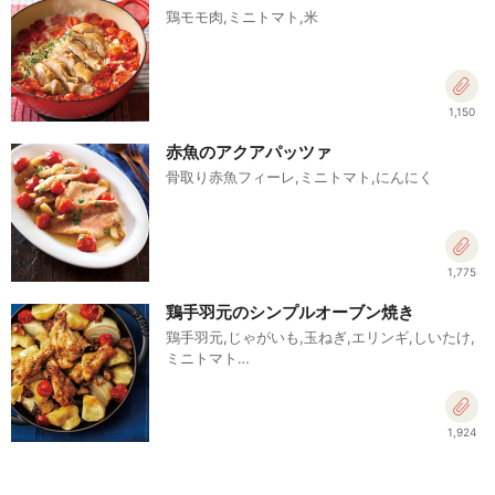
鶏モモ肉,ミニトマト,米
1,150
赤魚のアクアパッツァ
骨取り赤魚フィーレ,ミニトマト,にんにく
1,775
鶏手羽元のシンプルオーブン焼き
鶏手羽元,じゃがいも,玉ねぎ,エリンギ,しいたけ,
ミニトマト…
1,924