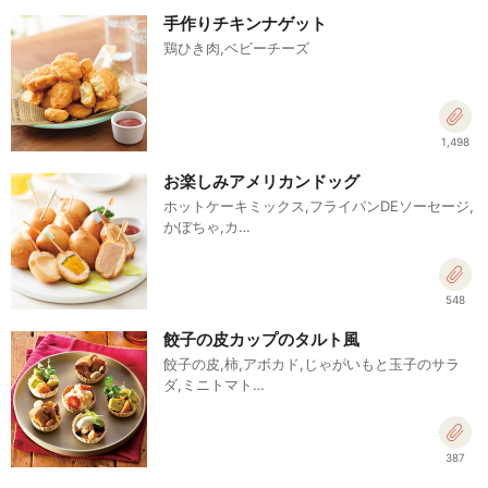
手作りチキンナゲット
鶏ひき肉,ベビーチーズ
1,498
お楽しみアメリカンドッグ
ホットケーキミックス,フライパンDEソーセージ,
かぼちゃ,カ…
548
餃子の皮カップのタルト風
餃子の皮,柿,アボカド,じゃがいもと玉子のサラ
ダ,ミニトマト…
387