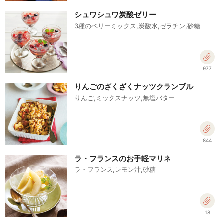
シュワシュワ炭酸ゼリー
3種のベリーミックス,炭酸水,ゼラチン,砂糖
977
りんごのざくざくナッツクランブル
りんご,ミックスナッツ,無塩バター
844
ラ・フランスのお手軽マリネ
ラ・フランス,レモン汁,砂糖
18