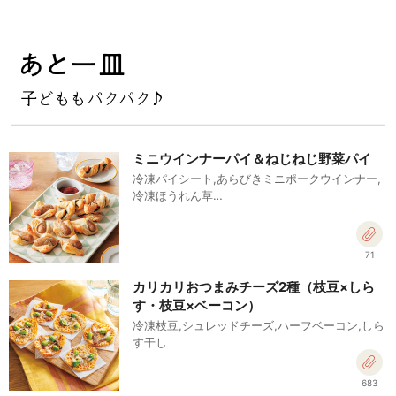
ミニウインナーパイ＆ねじねじ野菜パイ
冷凍パイシート,あらびきミニポークウインナー,
冷凍ほうれん草…
71
カリカリおつまみチーズ2種（枝豆×しら
す・枝豆×ベーコン）
冷凍枝豆,シュレッドチーズ,ハーフベーコン,しら
す干し
683