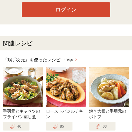
ログイン
関連レシピ
『鶏手羽元』を使ったレシピ
105
件
手羽元とキャベツの
ローストバジルチキ
焼き大根と手羽元の
フライパン蒸し煮
ン
ポトフ
46
85
63