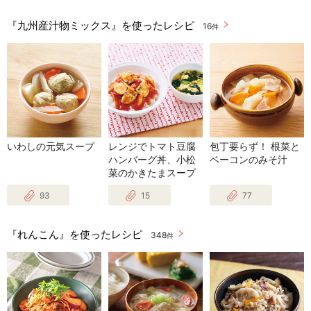
『九州産汁物ミックス』を使ったレシピ
16
件
いわしの元気スープ
レンジでトマト豆腐
包丁要らず！ 根菜と
ハンバーグ丼、小松
ベーコンのみそ汁
菜のかきたまスープ
93
15
77
『れんこん』を使ったレシピ
348
件