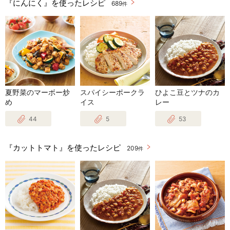
『にんにく』を使ったレシピ
689
件
夏野菜のマーボー炒
スパイシーポークラ
ひよこ豆とツナのカ
め
イス
レー
44
5
53
『カットトマト』を使ったレシピ
209
件