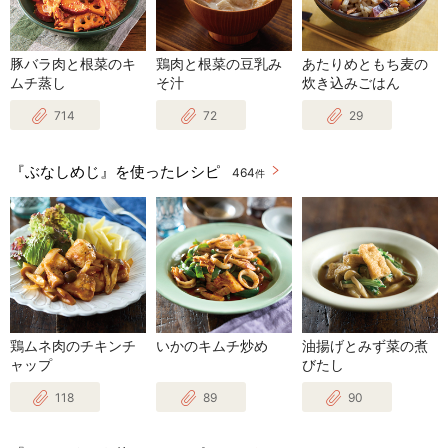
豚バラ肉と根菜のキ
鶏肉と根菜の豆乳み
あたりめともち麦の
ムチ蒸し
そ汁
炊き込みごはん
714
72
29
『ぶなしめじ』を使ったレシピ
464
件
鶏ムネ肉のチキンチ
いかのキムチ炒め
油揚げとみず菜の煮
ャップ
びたし
118
89
90