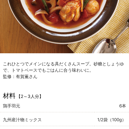
これひとつでメインになる具だくさんスープ。砂糖としょうゆ
で、トマトベースでもごはんに合う味わいに。
監修：有賀薫さん
材料
【2～3人分】
鶏手羽元
6本
九州産汁物ミックス
1/2袋（100g）