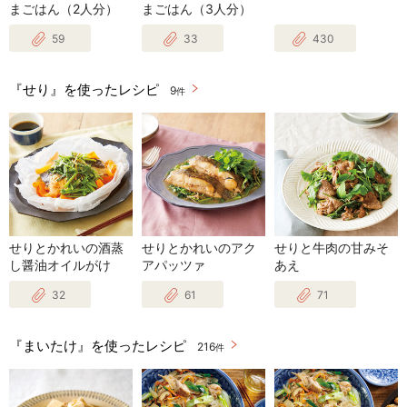
まごはん（2人分）
まごはん（3人分）
59
33
430
『せり』を使ったレシピ
9
件
せりとかれいの酒蒸
せりとかれいのアク
せりと牛肉の甘みそ
し醤油オイルがけ
アパッツァ
あえ
32
61
71
『まいたけ』を使ったレシピ
216
件