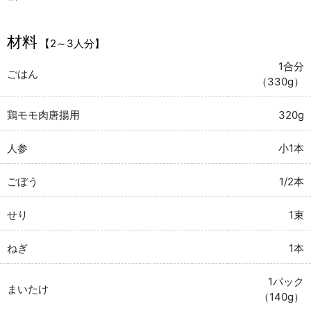
材料
【2～3人分】
1合分
ごはん
（330g）
鶏モモ肉唐揚用
320g
人参
小1本
ごぼう
1/2本
せり
1束
ねぎ
1本
1パック
まいたけ
（140g）