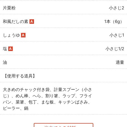
片栗粉
小さじ2
和風だしの素
1本（6g）
A
しょうゆ
小さじ1
A
塩
小さじ1/2
A
油
適量
【使用する道具】
大きめのチャック付き袋、計量スプーン（小さ
じ）、めん棒、へら、割り箸、ラップ、フライ
パン、菜箸、包丁、まな板、キッチンばさみ、
ピーラー、鍋