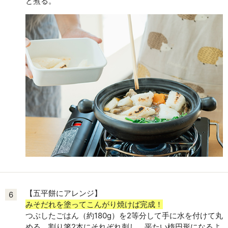
と煮る。
【五平餅にアレンジ】
6
みそだれを塗ってこんがり焼けば完成！
つぶしたごはん（約180g）を2等分して手に水を付けて丸
める。割り箸2本にそれぞれ刺し、平たい楕円形になるよ