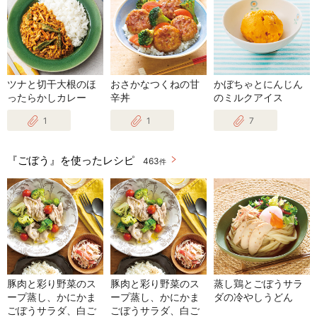
ツナと切干大根のほ
おさかなつくねの甘
かぼちゃとにんじん
ったらかしカレー
辛丼
のミルクアイス
1
1
7
『ごぼう』を使ったレシピ
463
件
豚肉と彩り野菜のス
豚肉と彩り野菜のス
蒸し鶏とごぼうサラ
ープ蒸し、かにかま
ープ蒸し、かにかま
ダの冷やしうどん
ごぼうサラダ、白ご
ごぼうサラダ、白ご