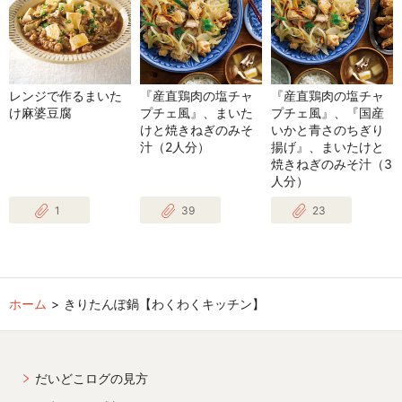
レンジで作るまいた
『産直鶏肉の塩チャ
『産直鶏肉の塩チャ
け麻婆豆腐
プチェ風』、まいた
プチェ風』、『国産
けと焼きねぎのみそ
いかと青さのちぎり
汁（2人分）
揚げ』、まいたけと
焼きねぎのみそ汁（3
人分）
1
39
23
ホーム
きりたんぽ鍋【わくわくキッチン】
だいどこログの見方