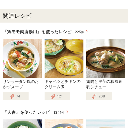
関連レシピ
『鶏モモ肉唐揚用』を使ったレシピ
225
件
サンラータン風のお
キャベツとチキンの
鶏肉と里芋の和風豆
かずスープ
クリーム煮
乳シチュー
74
121
208
『人参』を使ったレシピ
1341
件