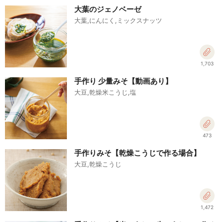
大葉のジェノベーゼ
大葉,にんにく,ミックスナッツ
1,703
手作り 少量みそ【動画あり】
大豆,乾燥米こうじ,塩
473
手作りみそ【乾燥こうじで作る場合】
大豆,乾燥こうじ
1,472