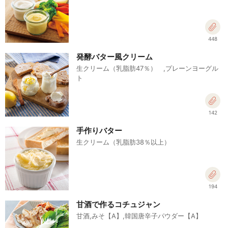
448
発酵バター風クリーム
生クリーム（乳脂肪47％） ,プレーンヨーグル
ト
142
手作りバター
生クリーム（乳脂肪38％以上）
194
甘酒で作るコチュジャン
甘酒,みそ【A】,韓国唐辛子パウダー【A】