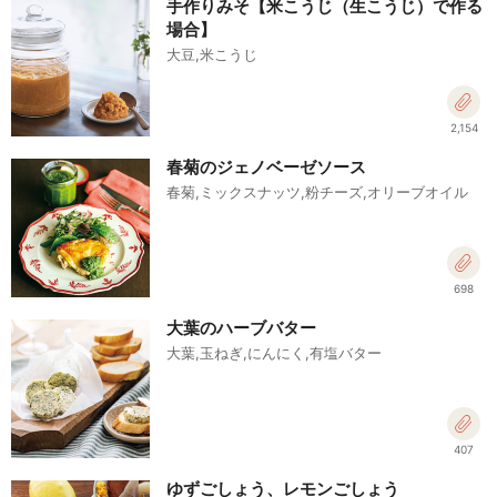
手作りみそ【米こうじ（生こうじ）で作る
場合】
大豆,米こうじ
2,154
春菊のジェノベーゼソース
春菊,ミックスナッツ,粉チーズ,オリーブオイル
698
大葉のハーブバター
大葉,玉ねぎ,にんにく,有塩バター
407
ゆずごしょう、レモンごしょう