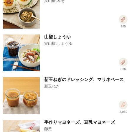
実山椒,みそ
815
山椒しょうゆ
実山椒,しょうゆ
836
新玉ねぎのドレッシング、マリネベース
新玉ねぎ
2,950
手作りマヨネーズ、豆乳マヨネーズ
卵黄