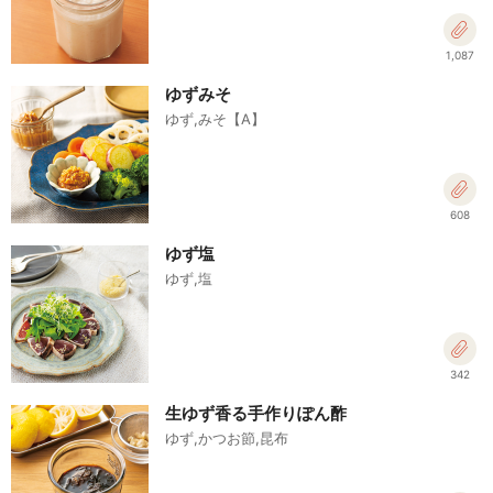
1,087
ゆずみそ
ゆず,みそ【A】
608
ゆず塩
ゆず,塩
342
生ゆず香る手作りぽん酢
ゆず,かつお節,昆布