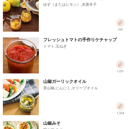
ゆず（またはレモン）,赤唐辛子
241
フレッシュトマトの手作りケチャップ
トマト,玉ねぎ
1,157
山椒ガーリックオイル
実山椒,にんにく,オリーブオイル
1,324
山椒みそ