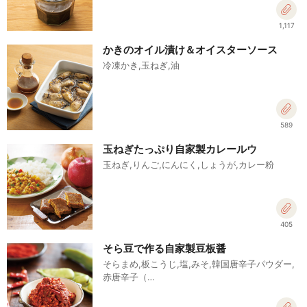
1,117
かきのオイル漬け＆オイスターソース
冷凍かき,玉ねぎ,油
589
玉ねぎたっぷり自家製カレールウ
玉ねぎ,りんご,にんにく,しょうが,カレー粉
405
そら豆で作る自家製豆板醤
そらまめ,板こうじ,塩,みそ,韓国唐辛子パウダー,
赤唐辛子（…