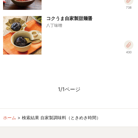
738
コクうま自家製甜麺醤
八丁味噌
430
1/1ページ
ホーム
検索結果 自家製調味料（ときめき時間）