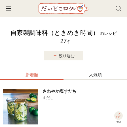
Toggle navigation
自家製調味料（ときめき時間）
のレシピ
27
件
絞り込む
新着順
人気順
さわやか塩すだち
すだち
301