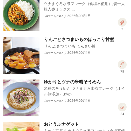
ツナまぐろ水煮フレーク（食塩不使用）,切干大
根人参ミックス,…
ぷれーんぺいじ 2026年09月1回
2
りんごとさつまいものほっこり甘煮
りんご,さつまいも,てんさい糖
ぷれーんぺいじ 2026年09月1回
78
ゆかりとツナの米粉そうめん
米粉のそうめん,ツナまぐろ水煮フレーク（オイ
ル無添加）,ゆか…
ぷれーんぺいじ 2026年09月1回
34
おとうふナゲット
もめん豆腐,ツナまぐろ水煮フレーク（食塩不使