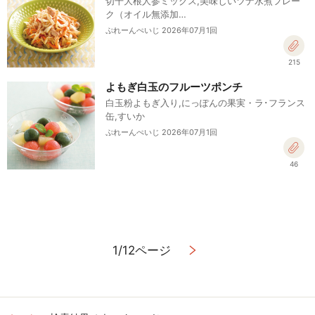
切干大根人参ミックス,美味しいツナ水煮フレー
ク（オイル無添加…
ぷれーんぺいじ 2026年07月1回
215
よもぎ白玉のフルーツポンチ
白玉粉よもぎ入り,にっぽんの果実・ラ･フランス
缶,すいか
ぷれーんぺいじ 2026年07月1回
46
1/12ページ