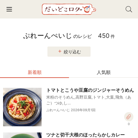
Toggle navigation
ぷれーんぺいじ
450
のレシピ
件
絞り込む
新着順
人気順
トマトとこうや豆腐のジンジャーそうめん
米粉のそうめん,高野豆腐,トマト,大葉,飛魚（あ
ご）つゆ,し…
ぷれーんぺいじ 2026年09月1回
0
ツナと切干大根のほったらかしカレー