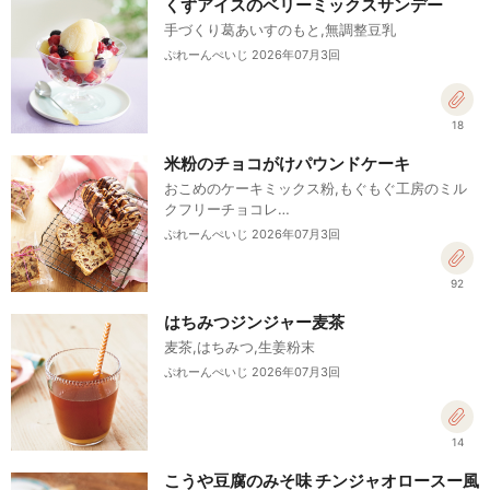
くずアイスのベリーミックスサンデー
手づくり葛あいすのもと,無調整豆乳
ぷれーんぺいじ 2026年07月3回
18
米粉のチョコがけパウンドケーキ
おこめのケーキミックス粉,もぐもぐ工房のミル
クフリーチョコレ…
ぷれーんぺいじ 2026年07月3回
92
はちみつジンジャー麦茶
麦茶,はちみつ,生姜粉末
ぷれーんぺいじ 2026年07月3回
14
こうや豆腐のみそ味 チンジャオロースー風