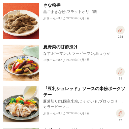
きな粉棒
黒ごまきな粉,フラクトオリゴ糖
ぷれーんぺいじ 2026年07月5回
234
夏野菜の甘酢漬け
なす,ピーマン,カラーピーマン,みょうが
ぷれーんぺいじ 2026年07月3回
25
『豆乳シュレッド』ソースの米粉ポークソ
テー
豚薄切り肉,国産米粉,じゃがいも,ブロッコリー,
カラーピーマ…
ぷれーんぺいじ 2026年07月3回
17