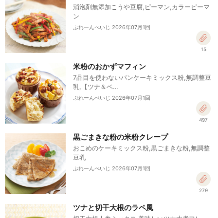
消泡剤無添加こうや豆腐,ピーマン,カラーピーマ
ン
ぷれーんぺいじ 2026年07月1回
15
米粉のおかずマフィン
7品目を使わないパンケーキミックス粉,無調整豆
乳,【ツナ＆ベ…
ぷれーんぺいじ 2026年07月1回
497
黒ごまきな粉の米粉クレープ
おこめのケーキミックス粉,黒ごまきな粉,無調整
豆乳
ぷれーんぺいじ 2026年07月1回
279
ツナと切干大根のラペ風