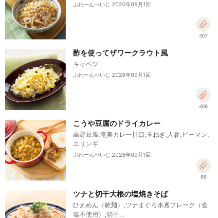
ぷれーんぺいじ 2026年09月1回
307
酢を使ってザワークラウト風
キャベツ
ぷれーんぺいじ 2026年09月1回
406
こうや豆腐のドライカレー
高野豆腐,奄美カレー甘口,玉ねぎ,人参,ピーマン,
エリンギ
ぷれーんぺいじ 2026年09月1回
66
ツナと切干大根の塩焼きそば
ひえめん（乾麺）,ツナまぐろ水煮フレーク（食
塩不使用）,切干…