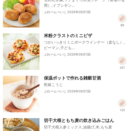
用）,イブシギン…
ぷれーんぺいじ 2026年09月1回
99
米粉クラストのミニピザ
つかいっきりミニポークウインナー（皮なし）,
ピーマン,子ども…
ぷれーんぺいじ 2026年09月1回
337
保温ポットで作れる雑穀甘酒
乾燥こうじ
ぷれーんぺいじ 2026年09月1回
120
切干大根ともち麦の炊き込みごはん
切干大根人参ミックス,油揚げ,米,もち麦