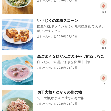
ぷれーんぺいじ 2026年08月2回
188
いちじくの米粉スコーン
国産米粉,ドライいちじく,無調整豆乳,てんさい
糖,ベーキング…
ぷれーんぺいじ 2026年08月2回
454
黒ごまきな粉だんごの冷やし甘酒しるこ
白玉だんご粉,黒ごまきな粉,黒米甘酒
ぷれーんぺいじ 2026年08月2回
18
切干大根とゆかりの酢の物
切干大根,ゆかり,富士すのもの酢
ぷれーんぺいじ 2026年08月2回