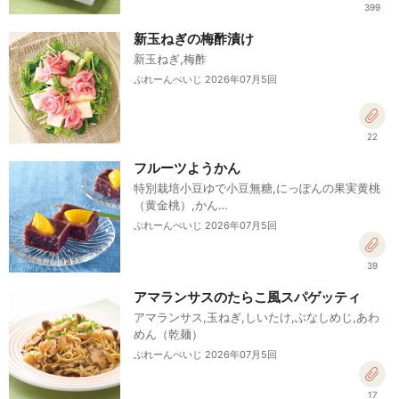
399
新玉ねぎの梅酢漬け
新玉ねぎ,梅酢
ぷれーんぺいじ 2026年07月5回
22
フルーツようかん
特別栽培小豆ゆで小豆無糖,にっぽんの果実黄桃
（黄金桃）,かん…
ぷれーんぺいじ 2026年07月5回
39
アマランサスのたらこ風スパゲッティ
アマランサス,玉ねぎ,しいたけ,ぶなしめじ,あわ
めん（乾麺）
ぷれーんぺいじ 2026年07月5回
17