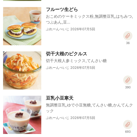
フルーツ生どら
おこめのケーキミックス粉,無調整豆乳,はちみつ,
つぶあん,豆…
ぷれーんぺいじ 2026年07月5回
36
切干大根のピクルス
切干大根人参ミックス,てんさい糖
ぷれーんぺいじ 2026年07月5回
390
豆乳小豆寒天
無調整豆乳,ゆで小豆無糖,てんさい糖,かんてんク
ック
ぷれーんぺいじ 2026年07月5回
693