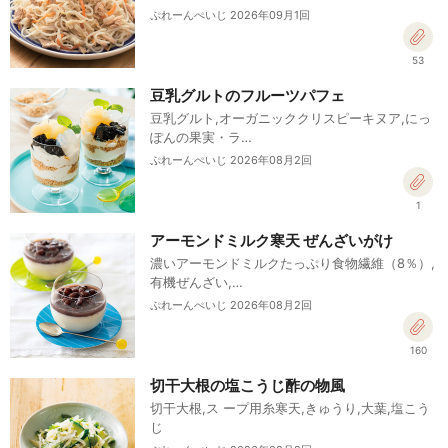
ぷれーんぺいじ 2026年09月1回
53
豆乳グルトのフルーツパフェ
豆乳グルト,オーガニッククリスピーキヌア,にっ
ぽんの果実・ラ…
ぷれーんぺいじ 2026年08月2回
1
アーモンドミルク寒天 ぜんざいがけ
濃いアーモンドミルクたっぷり食物繊維（8％）,
有機ぜんざい,…
ぷれーんぺいじ 2026年08月2回
160
切干大根の塩こうじ酢の物風
切干大根,ス ープ用糸寒天,きゅうり,大葉,塩こう
じ