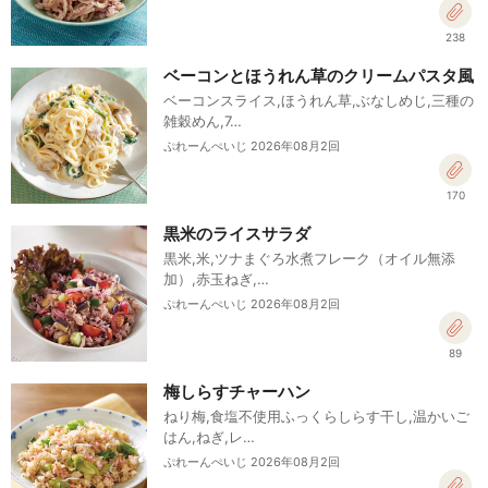
238
ベーコンとほうれん草のクリームパスタ風
ベーコンスライス,ほうれん草,ぶなしめじ,三種の
雑穀めん,7…
ぷれーんぺいじ 2026年08月2回
170
黒米のライスサラダ
黒米,米,ツナまぐろ水煮フレーク（オイル無添
加）,赤玉ねぎ,…
ぷれーんぺいじ 2026年08月2回
89
梅しらすチャーハン
ねり梅,食塩不使用ふっくらしらす干し,温かいご
はん,ねぎ,レ…
ぷれーんぺいじ 2026年08月2回