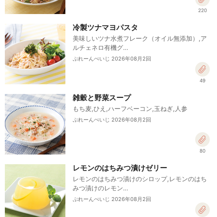
220
冷製ツナマヨパスタ
美味しいツナ水煮フレーク（オイル無添加）,ア
ルチェネロ有機グ…
ぷれーんぺいじ 2026年08月2回
49
雑穀と野菜スープ
もち麦,ひえ,ハーフベーコン,玉ねぎ,人参
ぷれーんぺいじ 2026年08月2回
80
レモンのはちみつ漬けゼリー
レモンのはちみつ漬けのシロップ,レモンのはち
みつ漬けのレモン…
ぷれーんぺいじ 2026年08月2回