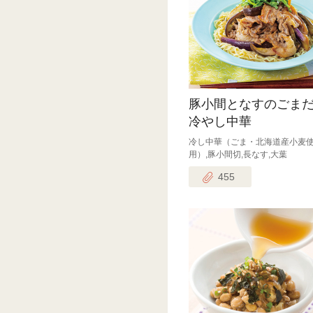
豚小間となすのごま
冷やし中華
冷し中華（ごま・北海道産小麦
用）,豚小間切,長なす,大葉
455