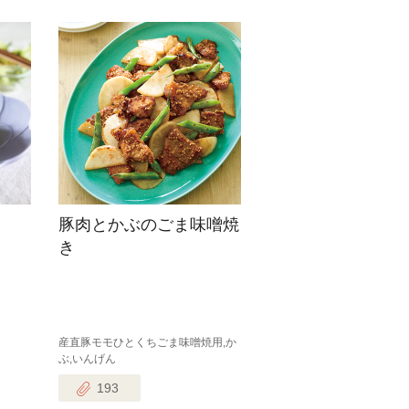
豚肉とかぶのごま味噌焼
き
産直豚モモひとくちごま味噌焼用,か
ぶ,いんげん
193