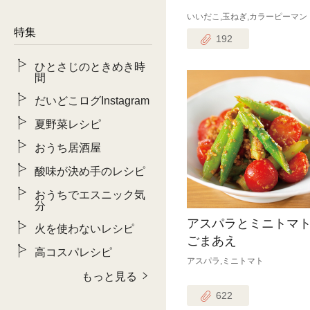
いいだこ,玉ねぎ,カラーピーマン
特集
192
ひとさじのときめき時
間
だいどこログInstagram
夏野菜レシピ
おうち居酒屋
酸味が決め手のレシピ
おうちでエスニック気
分
アスパラとミニトマ
火を使わないレシピ
ごまあえ
高コスパレシピ
アスパラ,ミニトマト
もっと見る
622