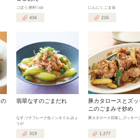
ごぼう,便利つゆ
にんにく,ごま油
434
216
トの
翡翠なすのごまだれ
豚カタロースとズッ
ニのごまみそ炒め
なす,ツナフレーク缶ノンオイル,みょ
豚カタロース切落し,ズッキー
うが
319
1,277