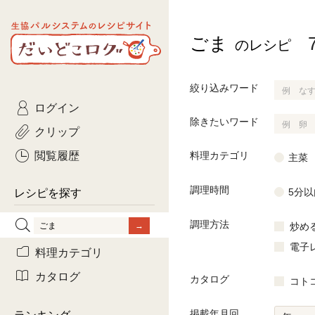
生協パルシステムのレシピ
ごま
コトコト
のレシピ
サイト
主菜
ひとさ
だいどこログ
サラダ・あえもの
農家生
Kinari
絞り込みワード
ログイン
常備菜・作りおき
おきらくだ
yumyumいっしょご
除きたいワード
クリップ
おつまみ
3日分ご
ぷれーんぺいじ
閲覧履歴
料理カテゴリ
主菜
3日分ご
調理時間
乾物屋さん
5分以
レシピを探す
つくりお
調理方法
炒め
がんば
電子
料理カテゴリ
有賀薫さんのスー
カタログ
カタログ
コト
牛肉
掲載年月回
ランキング