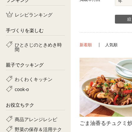
鶏肉
レシピランキング
魚
手づくりを楽しむ
ピーマン
ひとさじのときめき時
新着順
人気順
間
トマト
親子でクッキング
わくわくキッチン
cook-o
お役立ちテク
商品アレンジレシピ
ごま油香るチュクミ
野菜の保存＆活用テク