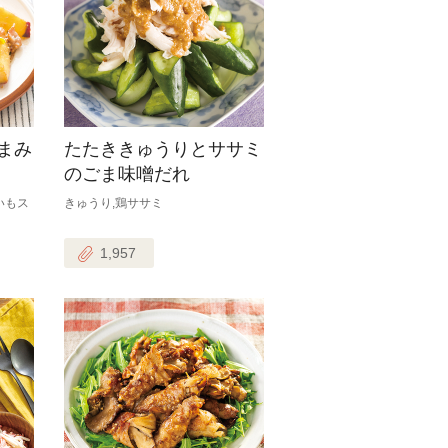
まみ
たたききゅうりとササミ
のごま味噌だれ
いもス
きゅうり,鶏ササミ
1,957