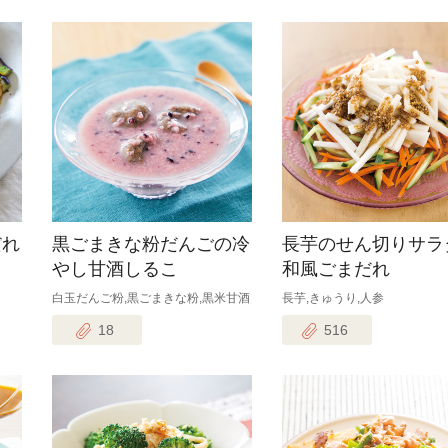
だれ
黒ごまきな粉だんごの冷
長芋のせん切りサラ
やし甘酒しるこ
和風ごまだれ
白玉だんご粉,黒ごまきな粉,黒米甘酒
長芋,きゅうり,人参
18
516