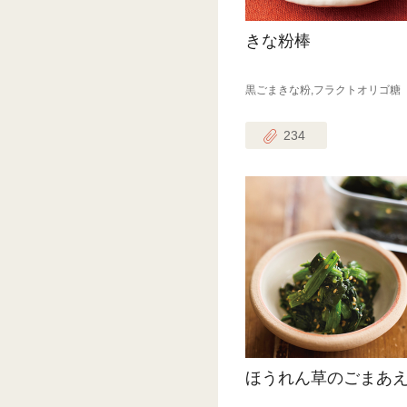
きな粉棒
黒ごまきな粉,フラクトオリゴ糖
234
ほうれん草のごまあ