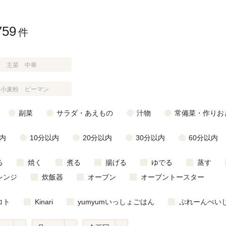
759
件
じのときめき時間
副菜
まれの野菜レシピ
汁物
1歳半からの幼児食
お弁当
はん
はんセット（2人分）
おやつ・デザート
副菜
サラダ・あえもの
汁物
常備菜・作りお
はんセット（3人分）
内
10分以内
20分以内
30分以内
60分以内
き肉魚菜菜セット
る
焼く
煮る
揚げる
ゆでる
蒸す
らない平日ごはん
レンジ
炊飯器
オーブン
オーブントースター
プ
飛田和緒さんレシピ
コト
Kinari
yumyumいっしょごはん
ぷれーんぺい
探す
豚肉