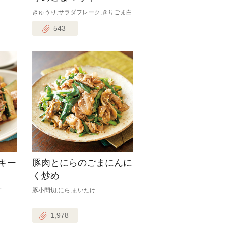
きゅうり,サラダフレーク,きりごま白
543
キー
豚肉とにらのごまにんに
く炒め
ニ
豚小間切,にら,まいたけ
1,978