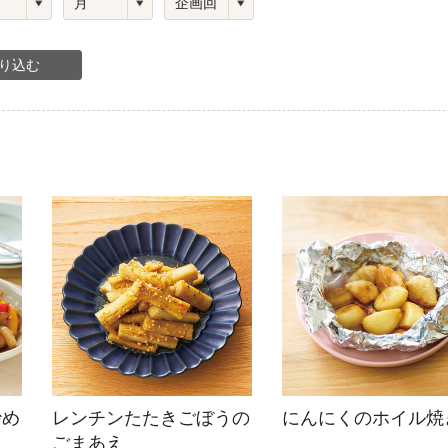
ひき肉
アスパラガス
なす
たまねぎ
炒め
レンチンたたきごぼうの
にんにくのホイル焼
ごまあえ