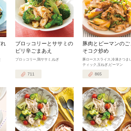
だれ
ブロッコリーとササミの
豚肉とピーマンのご
ピリ辛ごまあえ
そコク炒め
使
ブロッコリー,鶏ササミ,ねぎ
豚ローススライス,冷凍さつま
ティック,玉ねぎ,ピーマン
711
865