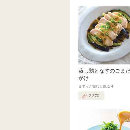
蒸し鶏となすのごま
がけ
までっこ鶏むし鶏,なす
2,370