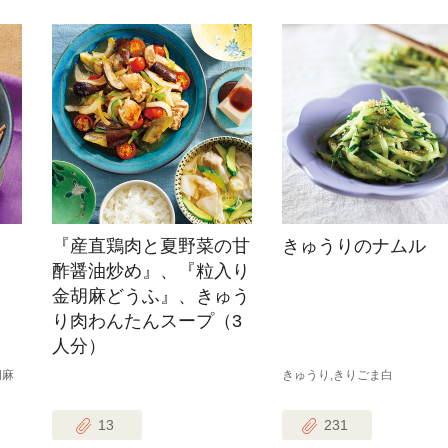
『産直鶏肉と夏野菜の甘
きゅうりのナムル
酢醤油炒め』、『粒入り
金胡麻どうふ』、きゅう
り肉わんたんスープ（3
人分）
胡麻
きゅうり,きりごま白
13
231