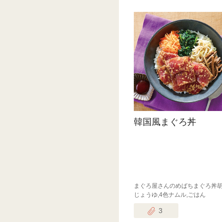
韓国風まぐろ丼
まぐろ屋さんのめばちまぐろ丼
じょうゆ,4色ナムル,ごはん
3