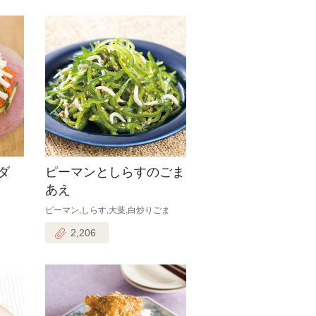
ダ
ピーマンとしらすのごま
あえ
ピーマン,しらす,大葉,白炒りごま
2,206