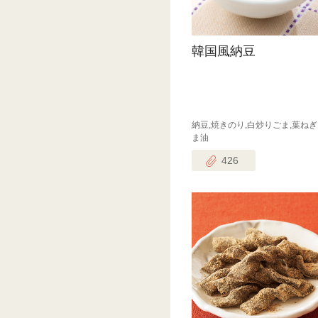
韓国風納豆
納豆,焼きのり,白炒りごま,葉ねぎ
ま油
426