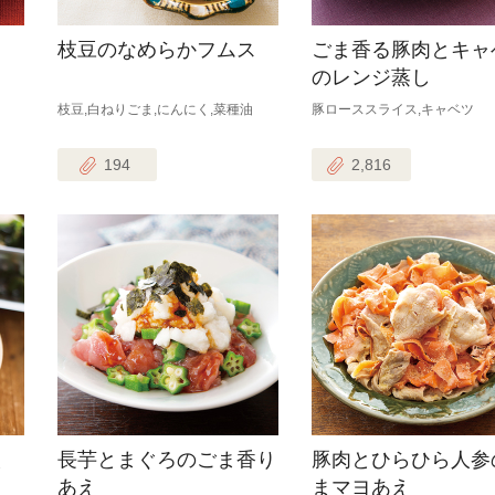
枝豆のなめらかフムス
ごま香る豚肉とキャ
のレンジ蒸し
枝豆,白ねりごま,にんにく,菜種油
豚ローススライス,キャベツ
194
2,816
え
長芋とまぐろのごま香り
豚肉とひらひら人参
あえ
まマヨあえ